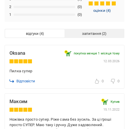
2
(0)
оцінки
(
4
)
1
(0)
відгуки
запитання
Oksana
покупка менше 1 місяця томy
12.03.2026
Пилка супер
Відповісти
0
0
Максим
Купив
15.11.2022
Ножівка просто супер. Ріже сама без зусиль. За ці гроші
просто СУПЕР. Маю таку і ручну. Дуже задоволений.