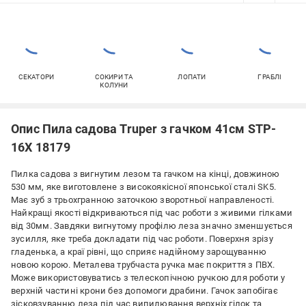
СЕКАТОРИ
СОКИРИ ТА
ЛОПАТИ
ГРАБЛІ
КОЛУНИ
Опис Пила садова Truper з гачком 41см STP-
16X 18179
Пилка садова з вигнутим лезом та гачком на кінці, довжиною
530 мм, яке виготовлене з високоякісної японської сталі SK5.
Має зуб з трьохгранною заточкою зворотньої направленості.
Найкращі якості відкриваються під час роботи з живими гілками
від 30мм. Завдяки вигнутому профілю леза значно зменшується
зусилля, яке треба докладати під час роботи. Поверхня зрізу
гладенька, а краї рівні, що сприяє надійному зарощуванню
новою корою. Металева трубчаста ручка має покриття з ПВХ.
Може використовуватись з телескопічною ручкою для роботи у
верхній частині крони без допомоги драбини. Гачок запобігає
зісковзуванню леза під час випилювання верхніх гілок та