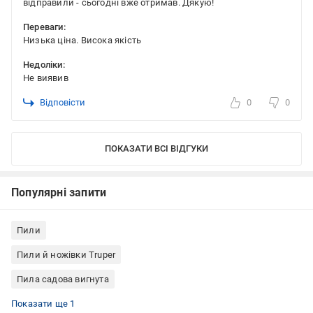
відправили - сьогодні вже отримав. Дякую!
Переваги:
Низька ціна. Висока якість
Недоліки:
Не виявив
Відповісти
0
0
ПОКАЗАТИ ВСІ ВІДГУКИ
Популярні запити
Пили
Пили й ножівки Truper
Пила садова вигнута
Садові пили з крюком
Показати ще 1