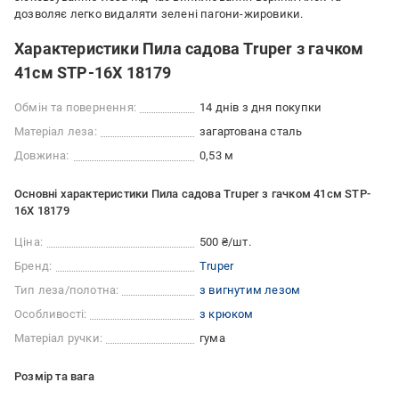
дозволяє легко видаляти зелені пагони-жировики.
Характеристики Пила садова Truper з гачком
41см STP-16X 18179
Обмін та повернення:
14 днів з дня покупки
Матеріал леза:
загартована сталь
Довжина:
0,53 м
Основні характеристики Пила садова Truper з гачком 41см STP-
16X 18179
Ціна:
500 ₴/шт.
Бренд:
Truper
Тип леза/полотна:
з вигнутим лезом
Особливості:
з крюком
Матеріал ручки:
гума
Розмір та вага