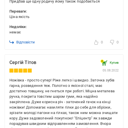
Придбав ще одну родичу йому також подобається
Переваги:
Ціна якість
Недоліки:
немає
Відповісти
0
0
Сергій Тітов
Купив
05.08.2022
Ножівка - просто супер! Ріже легко і швидко. Заточка зубів
гарна, розведення теж. Полотно з якісної сталі, має
достатню товщину, не гнеться при роботі. Міцна металева
ручка, покрита товстим шаром гуми, яка надійно
закріплена. Дуже корисна річ - заточений гачок на кінці
ножівки! Допомагає нахиляти гілки до себе для обрізки,
зрізати молоді пагони на гілках, також ним можна зчищати
кору. Дуже задоволений покупкою! "Епіцентр" як завжди
порадував швидким відправленням замовлення. Вчора