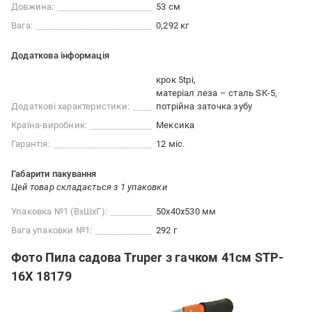
Довжина:
53 см
Вага:
0,292 кг
Додаткова інформація
крок 5tpi
матеріал леза – сталь SK-5
Додаткові характеристики:
потрійна заточка зубу
Країна-виробник:
Мексика
Гарантія:
12 міс.
Габарити пакування
Цей товар складається з 1 упаковки
Упаковка №1 (ВхШхГ):
50x40x530 мм
Вага упаковки №1:
292 г
Фото Пила садова Truper з гачком 41см STP-
16X 18179