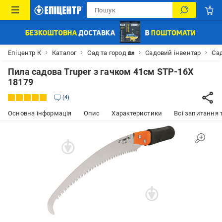
Епіцентр К
Каталог
Сад та город 🏡
Садовий інвентар
Сад
Пила садова Truper з гачком 41см STP-16X
18179
4
Основна інформація
Опис
Характеристики
Всі запитання т