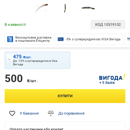
В наявності
КОД
10319102
Безкоштовна доставка
-5% з суперкредиткою VISA Вигода
в поштомати Епіцентр
475
₴/шт.
До -10% з суперкредиткою Visa
Вигода
500
₴/шт.
+ 5 балів
КУПИТИ
У бажання
До порівняння
Оплата частинами або кредит