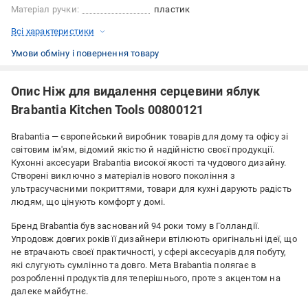
Матеріал ручки:
пластик
Всі характеристики
Умови обміну і повернення товару
Опис Ніж для видалення серцевини яблук
Brabantia Kitchen Tools 00800121
Brabantia — європейський виробник товарів для дому та офісу зі
світовим ім'ям, відомий якістю й надійністю своєї продукції.
Кухонні аксесуари Brabantia високої якості та чудового дизайну.
Створені виключно з матеріалів нового покоління з
ультрасучасними покриттями, товари для кухні дарують радість
людям, що цінують комфорт у домі.
Бренд Brabantia був заснований 94 роки тому в Голландії.
Упродовж довгих років її дизайнери втілюють оригінальні ідеї, що
не втрачають своєї практичності, у сфері аксесуарів для побуту,
які слугують сумлінно та довго. Мета Brabantia полягає в
розробленні продуктів для теперішнього, проте з акцентом на
далеке майбутнє.