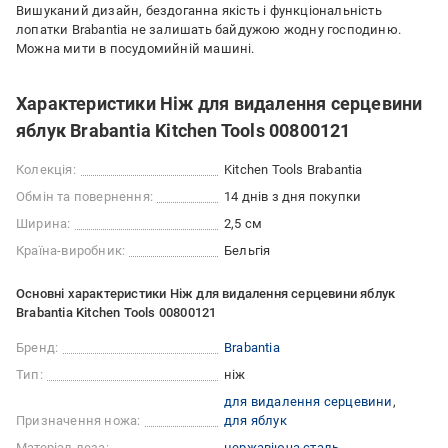
Вишуканий дизайн, бездоганна якість і функціональність
лопатки Brabantia не залишать байдужою жодну господиню.
Можна мити в посудомийній машині.
Характеристики Ніж для видалення серцевини
яблук Brabantia Kitchen Tools 00800121
Колекція:
Kitchen Tools Brabantia
Обмін та повернення:
14 днів з дня покупки
Ширина:
2,5 см
Країна-виробник:
Бельгія
Основні характеристики Ніж для видалення серцевини яблук
Brabantia Kitchen Tools 00800121
Бренд:
Brabantia
Тип:
ніж
для видалення серцевини
Призначення ножа:
для яблук
Матеріал леза:
нержавіюча сталь