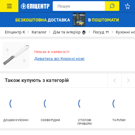
Епіцентр К
Каталог
Дім та інтер'єр 🏠
Посуд 🍴
Кухонні н
Немає в наявності
Дивитись всі Кухонні ножі
Також купують з категорій
ДОШКИ КУХОННІ
СКОВОРІДКИ
СТОЛОВІ
ТАРІЛКИ
ПРИБОРИ