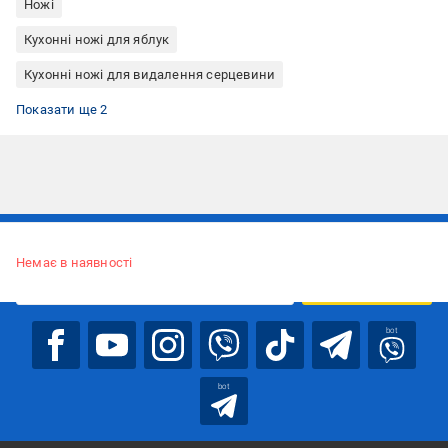
Ножі
Кухонні ножі для яблук
Кухонні ножі для видалення серцевини
Кухонні ножі з нержавіючої сталі
Кухонні ножі Brabantia
Показати ще 2
Підписуйтесь, щоб дізнаватись першим про акції та пропозиції
Немає в наявності
ПІДПИСАТИСЯ
bot
bot