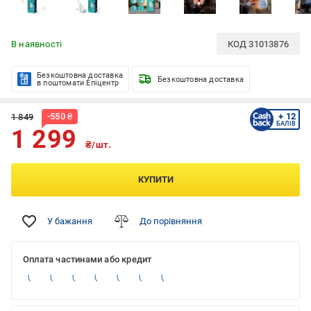
В наявності
КОД
31013876
Безкоштовна доставка
Безкоштовна доставка
в поштомати Епіцентр
-
550
₴
+ 12
1 849
БАЛІВ
1 299
₴/шт.
КУПИТИ
У бажання
До порівняння
Оплата частинами або кредит