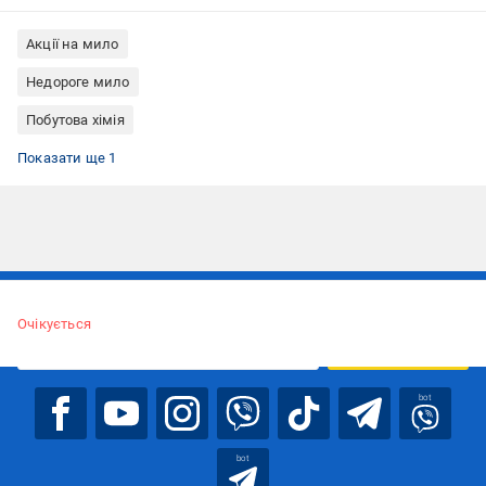
Акції на мило
Недороге мило
Побутова хімія
Мило NeoCleanPro
Показати ще 1
Підписуйтесь, щоб дізнаватись першим про акції та пропозиції
Очікується
ПІДПИСАТИСЯ
bot
bot