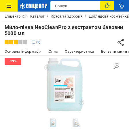
Епіцентр К
Каталог
Краса та здоров'я
Доглядова косметика
Мило-пінка NeoCleanPro з екстрактом бавовни
5000 мл
3
Основна інформація
Опис
Характеристики
Всі запитання т