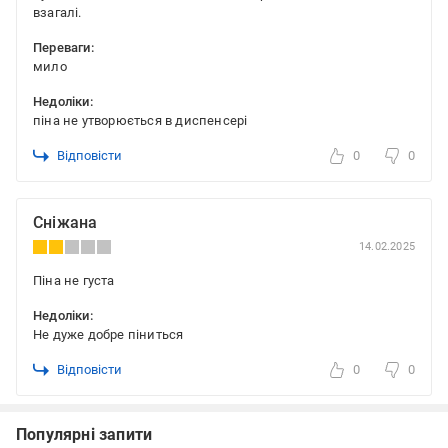
взагалі.
Переваги:
мило
Недоліки:
піна не утворюється в диспенсері
Відповісти
0
0
Сніжана
14.02.2025
Піна не густа
Недоліки:
Не дуже добре піниться
Відповісти
0
0
Популярні запити