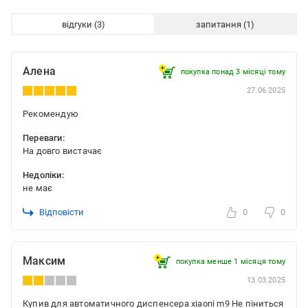
відгуки
запитання
Алена
покупка понад 3 місяці тому
27.06.2025
Рекомендую
Переваги:
На довго вистачає
Недоліки:
не має
Відповісти
0
0
Максим
покупка менше 1 місяця томy
13.03.2025
Купив для автоматичного диспенсера xiaoni m9 Не піниться