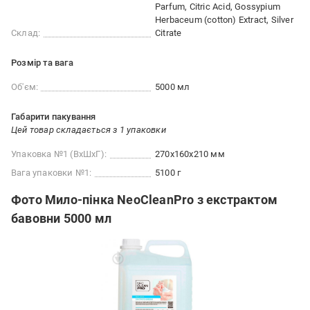
Parfum, Citric Acid, Gossypium
Herbaceum (cotton) Extract, Silver
Склад:
Citrate
Розмір та вага
Об'єм:
5000 мл
Габарити пакування
Цей товар складається з 1 упаковки
Упаковка №1 (ВхШхГ):
270x160x210 мм
Вага упаковки №1:
5100 г
Фото Мило-пінка NeoCleanPro з екстрактом
бавовни 5000 мл