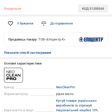
Очікується
КОД
51359569
У бажання
До порівняння
Продавець товару:
ТОВ «Епіцентр К»
Показати спосіб застосування
Основні характеристики
Бренд:
NeoCleanPro
Форма випуску:
рідке мило
Купуй товари українських
виробників та отримуй
Бере участь в акції:
Національний кешбек 10%