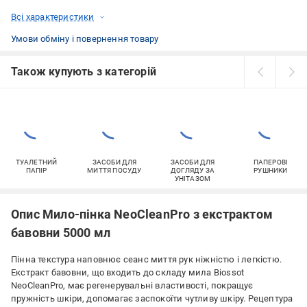
Всі характеристики
Умови обміну і повернення товару
Також купують з категорій
ТУАЛЕТНИЙ
ЗАСОБИ ДЛЯ
ЗАСОБИ ДЛЯ
ПАПЕРОВІ
ПАПІР
МИТТЯ ПОСУДУ
ДОГЛЯДУ ЗА
РУШНИКИ
УНІТАЗОМ
Опис Мило-пінка NeoCleanPro з екстрактом
бавовни 5000 мл
Пінна текстура наповнює сеанс миття рук ніжністю і легкістю.
Екстракт бавовни, що входить до складу мила Biossot
NeoCleanPro, має регенерувальні властивості, покращує
пружність шкіри, допомагає заспокоїти чутливу шкіру. Рецептура