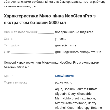
збагачена іонами срібла, які мають бактерицидну, протигрибкову
та антисептичну дію.
Характеристики Мило-пінка NeoCleanPro з
екстрактом бавовни 5000 мл
Обмін та повернення:
поверненню не підлягає
Стать:
унісекс
Тип шкіри:
для всіх типів
Дія:
для щоденного використання
Основні характеристики Мило-пінка NeoCleanPro з екстрактом
бавовни 5000 мл
Бренд:
NeoCleanPro
Форма випуску:
рідке мило
Aqua, Sodium Laureth Sulfate,
Glycerin, Decyl Glucoside,
Methylchloroisothiazolinone,
Methylisothiazolinone, Benzyl
Alcohol, Cocamidopropyl Betaine,