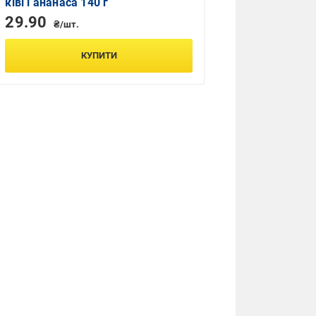
ківі і ананаса 140 г
29.90
₴/шт.
КУПИТИ