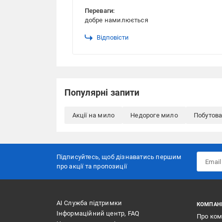
Переваги:
добре намилюється
Відповісти
Популярні запити
Акції на мило
Недороге мило
Побутова
Підписуйтесь, щоб дізнаватись першим
про акції та пропозиції
АІ Служба підтримки
КОМПАН
Інформаційний центр, FAQ
Про ко