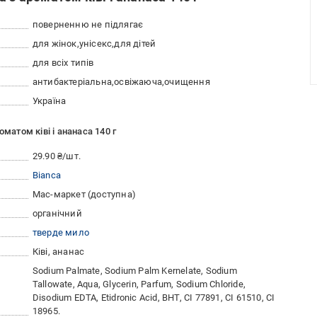
поверненню не підлягає
для жінок
унісекс
для дітей
для всіх типів
антибактеріальна
освіжаюча
очищення
Україна
матом ківі і ананаса 140 г
29.90 ₴/шт.
Bianca
Мас-маркет (доступна)
органічний
тверде мило
Ківі, ананас
Sodium Palmate, Sodium Palm Kernelate, Sodium
Tallowate, Aqua, Glycerin, Parfum, Sodium Chloride,
Disodium EDTA, Etidronic Acid, BHT, CI 77891, CI 61510, CI
18965.