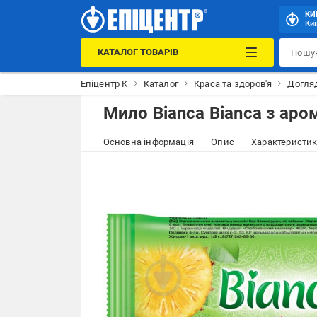
КИ
Киї
КАТАЛОГ ТОВАРІВ
Епіцентр К
Каталог
Краса та здоров'я
Догля
Мило Bianca Bianca з аром
Основна інформація
Опис
Характеристи