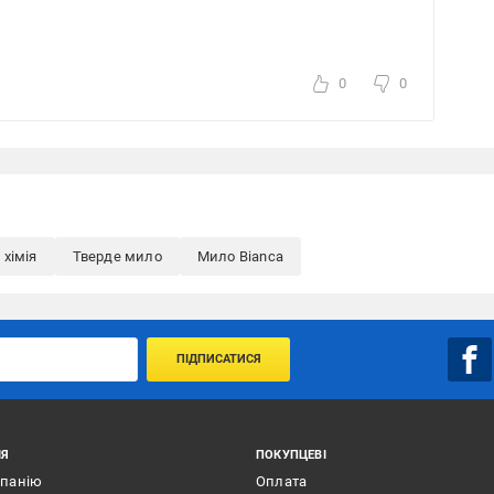
0
0
 хімія
Тверде мило
Мило Bianca
ПІДПИСАТИСЯ
ІЯ
ПОКУПЦЕВІ
мпанію
Оплата