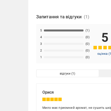
Запитання та відгуки
5
(1)
5
4
(0)
3
(0)
2
(0)
оцінка
(
1
(0)
відгуки
Орися
Мило має приємний аромат, не сушить шкір