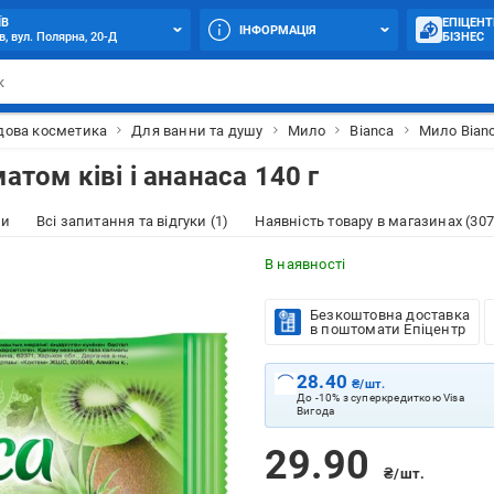
ЇВ
ЕПІЦЕНТ
ІНФОРМАЦІЯ
в, вул. Полярна, 20-Д
БІЗНЕС
дова косметика
Для ванни та душу
Мило
Bianca
Мило Bianc
атом ківі і ананаса 140 г
ки
Всі запитання та відгуки (1)
Наявність товару в магазинах (307
В наявності
Безкоштовна доставка
в поштомати Епіцентр
28.40
₴/шт.
До -10% з суперкредиткою Visa
Вигода
29.90
₴/шт.