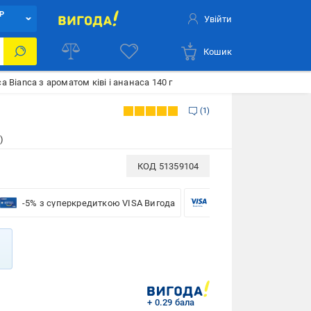
Р
Увійти
Кошик
a Bianca з ароматом ківі і ананаса 140 г
1
)
КОД
51359104
-5% з суперкредиткою VISA Вигода
-5% для бізнесу з VISA
+ 0.29 бала