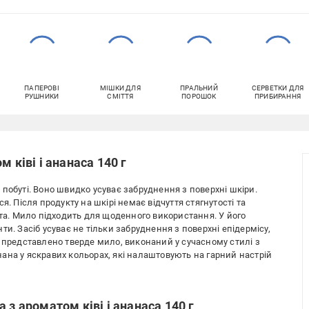
ПАПЕРОВІ
МІШКИ ДЛЯ
ПРАЛЬНИЙ
СЕРВЕТКИ ДЛЯ
РУШНИКИ
СМІТТЯ
ПОРОШОК
ПРИБИРАННЯ
 ківі і ананаса 140 г
побуті. Воно швидко усуває забруднення з поверхні шкіри.
я. Після продукту на шкірі немає відчуття стягнутості та
ота. Мило підходить для щоденного використання. У його
и. Засіб усуває не тільки забруднення з поверхні епідермісу,
й представлено тверде мило, виконаний у сучасному стилі з
ана у яскравих кольорах, які налаштовують на гарний настрій
 з ароматом ківі і ананаса 140 г