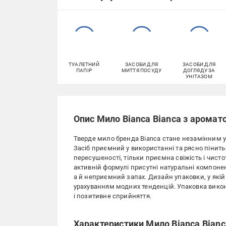
ТУАЛЕТНИЙ
ЗАСОБИ ДЛЯ
ЗАСОБИ ДЛЯ
ПАПІР
МИТТЯ ПОСУДУ
ДОГЛЯДУ ЗА
УНІТАЗОМ
Опис Мило Bianca Bianca з ароматом
Тверде мило бренда Bianca стане незамінним у 
Засіб приємний у використанні та рясно пінитьс
пересушеності, тільки приємна свіжість і чист
активній формулі присутні натуральні компонент
а й неприємний запах. Дизайн упаковки, у які
урахуванням модних тенденцій. Упаковка викон
і позитивне сприйняття.
Характеристики Мило Bianca Bianca