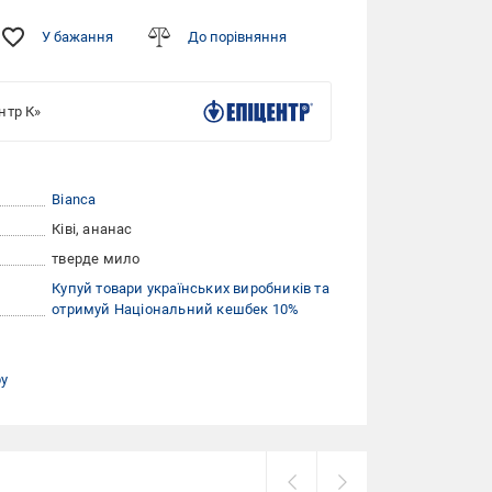
У бажання
До порівняння
нтр К»
Bianca
Ківі, ананас
тверде мило
Купуй товари українських виробників та
отримуй Національний кешбек 10%
ру