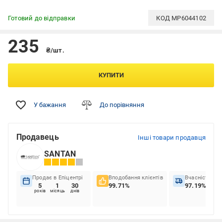
Готовий до відправки
КОД
MP6044102
235
₴/шт.
КУПИТИ
У бажання
До порівняння
Продавець
Інші товари продавця
SANTAN
Продає в Епіцентрі
Вподобання клієнтів
Вчасність до
5
1
30
99.71%
97.19%
років
місяць
днів