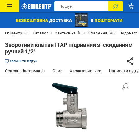
Епіцентр К
Каталог
Сантехніка 🚿
Опалення 🌞
Водонагрі
Зворотний клапан ITAP підривний зі скиданням
ручний 1/2"
залишити відгук
Основна інформація
Опис
Характеристики
Написати відгу