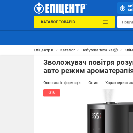
КИ
Киї
КАТАЛОГ ТОВАРІВ
Епіцентр К
Каталог
Побутова техніка 📦
Клім
Зволожувач повітря розу
авто режим ароматерапія
Основна інформація
Опис
Характеристи