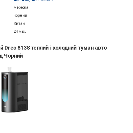
мережа
чорний
Китай
24 міс.
 Dreo 813S теплий і холодний туман авто
од Чорний