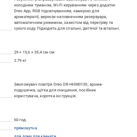
холодним туманом, Wi-Fi керуванням через додаток
Dreo App, RGB підсвічуванням, камерою для
ароматерапії, верхнім наповненням резервуара,
автоматичним режимом, захистом від перегріву та
сухого ходу. Підходить для спальні, дитячої та вітальні.
29 × 15,6 × 35,4 см см
2.79 кг
Зволожувач повітря Dreo DR-HHM013S, арома-
подушечка, щітка для очищення, посібник
користувача, коротка інструкція.
60 год.
прямокутна
для дому
для кімнати