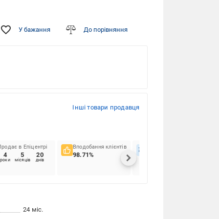
У бажання
До порівняння
Інші товари продавця
Продає в Епіцентрі
Вподобання клієнтів
Вчасність доставок
4
5
20
98.71%
95.2%
роки
місяців
днів
24 міс.