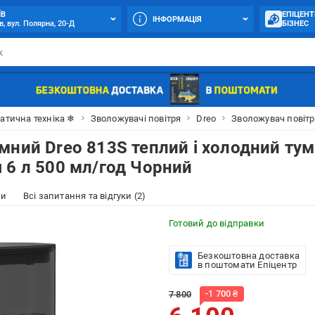
ЇВ
ЕПІЦЕНТ
ІНФОРМАЦІЯ
в, вул. Полярна, 20-Д
БІЗНЕС
атична техніка ❄
Зволожувачі повітря
Dreo
Зволожувач повітр
мний Dreo 813S теплий і холодний ту
 6 л 500 мл/год Чорний
ки
Всі запитання та відгуки (2)
Готовий до відправки
Безкоштовна доставка
в поштомати Епіцентр
-
1 700
₴
7 800