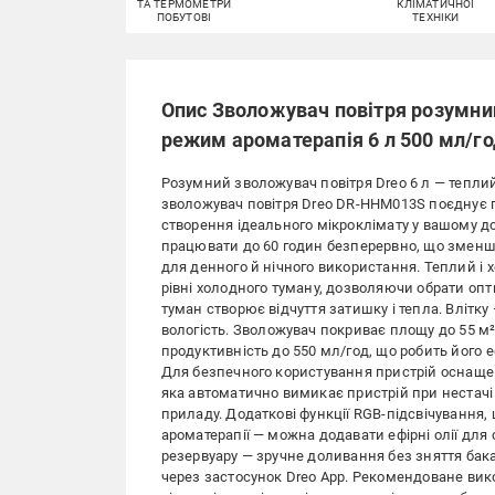
ТА ТЕРМОМЕТРИ
КЛІМАТИЧНОЇ
ПОБУТОВІ
ТЕХНІКИ
Опис Зволожувач повітря розумний
режим ароматерапія 6 л 500 мл/г
Розумний зволожувач повітря Dreo 6 л — тепл
зволожувач повітря Dreo DR-HHM013S поєднує п
створення ідеального мікроклімату у вашому до
працювати до 60 годин безперервно, що зменшу
для денного й нічного використання. Теплий і 
рівні холодного туману, дозволяючи обрати оп
туман створює відчуття затишку і тепла. Влітк
вологість. Зволожувач покриває площу до 55 м²
продуктивність до 550 мл/год, що робить його 
Для безпечного користування пристрій оснащено
яка автоматично вимикає пристрій при нестачі в
приладу. Додаткові функції RGB-підсвічування, 
ароматерапії — можна додавати ефірні олії дл
резервуару — зручне доливання без зняття бака
через застосунок Dreo App. Рекомендоване вико