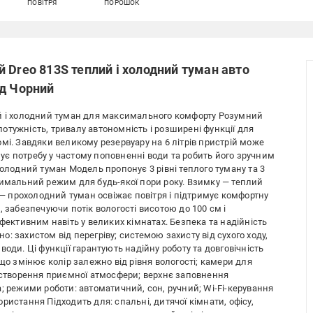
ПОВІТРЯ
ПОРОШОК
 Dreo 813S теплий і холодний туман авто
од Чорний
ий і холодний туман для максимального комфорту Розумний
отужність, тривалу автономність і розширені функції для
мі. Завдяки великому резервуару на 6 літрів пристрій може
є потребу у частому поповненні води та робить його зручним
холодний туман Модель пропонує 3 рівні теплого туману та 3
тимальний режим для будь-якої пори року. Взимку — теплий
у — прохолодний туман освіжає повітря і підтримує комфортну
, забезпечуючи потік вологості висотою до 100 см і
ефективним навіть у великих кімнатах. Безпека та надійність
: захистом від перегріву; системою захисту від сухого ходу,
оди. Ці функції гарантують надійну роботу та довговічність
що змінює колір залежно від рівня вологості; камери для
я створення приємної атмосфери; верхнє заповнення
; режими роботи: автоматичний, сон, ручний; Wi-Fi-керування
ристання Підходить для: спальні, дитячої кімнати, офісу,