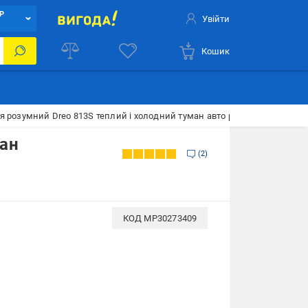
Р
Увійти
Кошик
я розумний Dreo 813S теплий і холодний туман авто режим ароматерап
ман
2
КОД
MP30273409