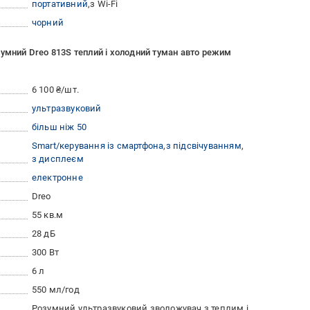
портативний
з Wi-Fi
чорний
умний Dreo 813S теплий і холодний туман авто режим
6 100 ₴/шт.
ультразвуковий
більш ніж 50
Smart/керування із смартфона
з підсвічуванням
з дисплеєм
електронне
Dreo
55 кв.м
28 дБ
300 Вт
6 л
550 мл/год
Розумний ультразвуковий зволожувач з теплим і