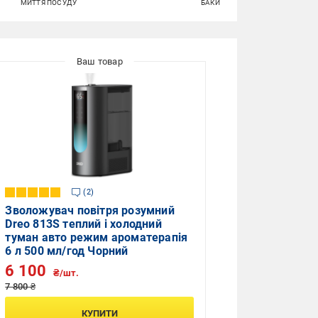
МИТТЯ ПОСУДУ
БАКИ
КАШПО
2
Зволожувач повітря розумний
Dreo 813S теплий і холодний
туман авто режим ароматерапія
6 л 500 мл/год Чорний
6 100
₴/шт.
7 800 ₴
КУПИТИ