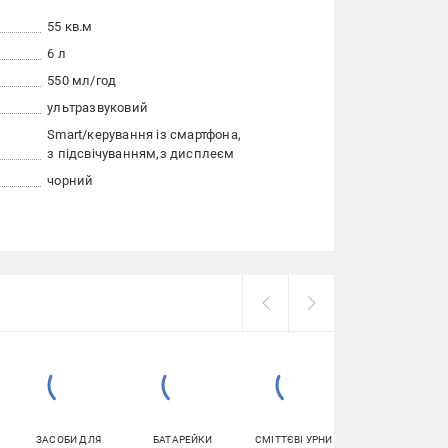
55 кв.м
6 л
550 мл/год
ультразвуковий
Smart/керування із смартфона
з підсвічуванням
з дисплеєм
чорний
ЗАСОБИ ДЛЯ
БАТАРЕЙКИ
СМІТТЄВІ УРНИ І
ГОРЩИКИ І