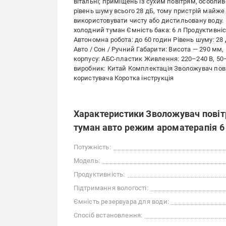
вітальні; приміщень із сухим повітрям, особли
рівень шуму всього 28 дБ, тому пристрій майж
використовувати чисту або дистильовану воду. 
холодний туман Ємність бака: 6 л Продуктивніст
Автономна робота: до 60 годин Рівень шуму: 28
Авто / Сон / Ручний Габарити: Висота — 290 мм,
корпусу: АБС-пластик Живлення: 220–240 В, 50–
виробник: Китай Комплектація Зволожувач пов
користувача Коротка інструкція
Характеристики Зволожувач повітр
туман авто режим ароматерапія 6 
Потужність:
Модель:
Продуктивність:
Підтримання вологості:
Ємність резервуара для води:
Спосіб встановлення: