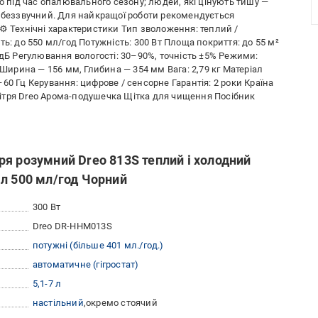
во під час опалювального сезону; людей, які цінують тишу —
е беззвучний. Для найкращої роботи рекомендується
⚙ Технічні характеристики Тип зволоження: теплий /
ь: до 550 мл/год Потужність: 300 Вт Площа покриття: до 55 м²
 дБ Регулювання вологості: 30–90%, точність ±5% Режими:
 Ширина — 156 мм, Глибина — 354 мм Вага: 2,79 кг Матеріал
60 Гц Керування: цифрове / сенсорне Гарантія: 2 роки Країна
ітря Dreo Арома-подушечка Щітка для чищення Посібник
я розумний Dreo 813S теплий і холодний
л 500 мл/год Чорний
300 Вт
Dreo DR-HHM013S
потужні (більше 401 мл./год.)
автоматичне (гігростат)
5,1-7 л
настільний
окремо стоячий