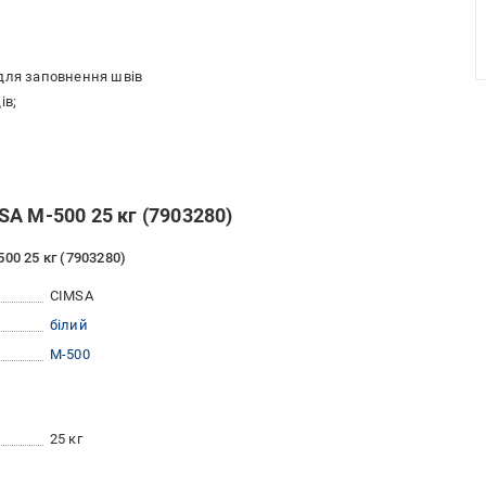
;
 для заповнення швів
ів;
A М-500 25 кг (7903280)
00 25 кг (7903280)
CIMSA
білий
М-500
25 кг