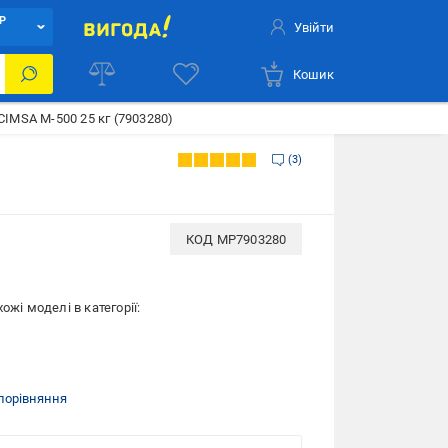
Р
Увійти
Кошик
IMSA М-500 25 кг (7903280)
3
КОД
MP7903280
ожі моделі в категорії:
порівняння