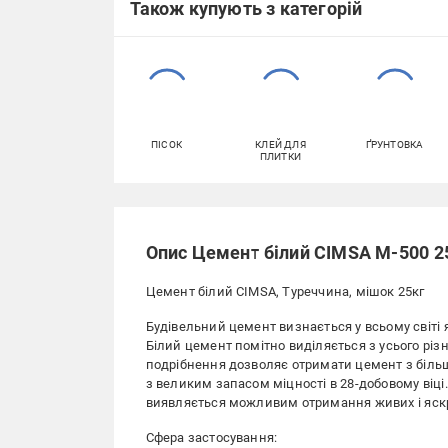
Також купують з категорій
ПІСОК
КЛЕЙ ДЛЯ
ҐРУНТОВКА
ПЛИТКИ
Опис Цемент білий CIMSA М-500 25
Цемент білий CIMSA, Туреччина, мішок 25кг
Будівельний цемент визнається у всьому світі
Білий цемент помітно виділяється з усього різн
подрібнення дозволяє отримати цемент з більш
з великим запасом міцності в 28-добовому віці
виявляється можливим отримання живих і яскр
Сфера застосування: