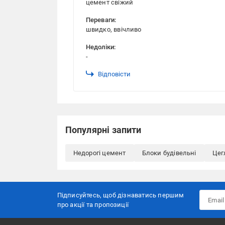
цемент свіжий
Переваги:
швидко, ввічливо
Недоліки:
-
Відповісти
Популярні запити
Недорогі цемент
Блоки будівельні
Цег
Підписуйтесь, щоб дізнаватись першим
про акції та пропозиції