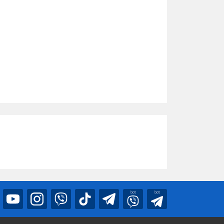
bot
bot