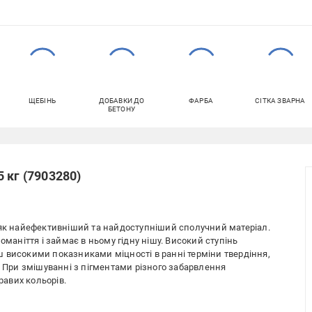
ЩЕБІНЬ
ДОБАВКИ ДО
ФАРБА
СІТКА ЗВАРНА
БЕТОНУ
 кг (7903280)
 як найефективніший та найдоступніший сполучний матеріал.
оманіття і займає в ньому гідну нішу. Високий ступінь
 високими показниками міцності в ранні терміни твердіння,
. При змішуванні з пігментами різного забарвлення
авих кольорів.