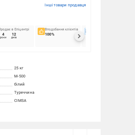
Інші товари продавця
Продає в Епіцентрі
Вподобання клієнтів
Вчасність доставок
4
12
100%
100%
роки
днів
25 кг
М-500
білий
Туреччина
CIMSA