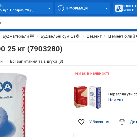
ЇВ
ЕПІЦЕНТ
ІНФОРМАЦІЯ
в, вул. Полярна, 20-Д
БІЗНЕС
Будматеріали 🚧
Будівельні суміші 👷
Цемент
Цемент білий C
0 25 кг (7903280)
ки
Всі запитання та відгуки (3)
Немає в наявності
Переглянути сх
Цемент
У бажання
До 