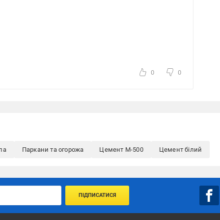
0
0
ла
Паркани та огорожа
Цемент М-500
Цемент білий
ПІДПИСАТИСЯ