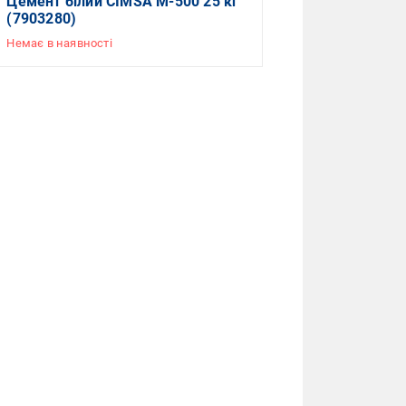
Цемент білий CIMSA М-500 25 кг
(7903280)
Немає в наявності