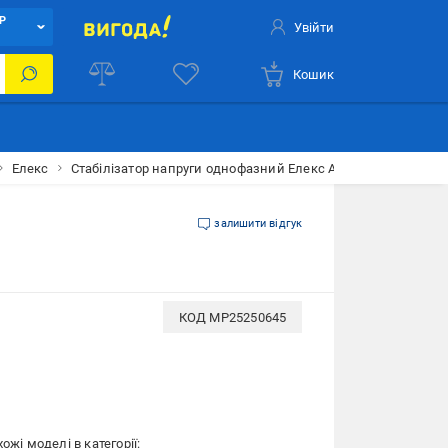
Р
Увійти
Кошик
Елекс
Стабілізатор напруги однофазний Елекс АНТС У 500 440 ВА 
залишити відгук
КОД
MP25250645
ожі моделі в категорії: