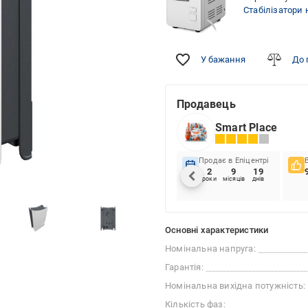
Стабілізатори 
У бажання
До 
Продавець
Smart Place
Продає в Епіцентрі
2
9
19
роки
місяців
днів
Основні характеристики
Номінальна напруга:
Гарантія:
Номінальна вихідна потужність:
Кількість фаз: