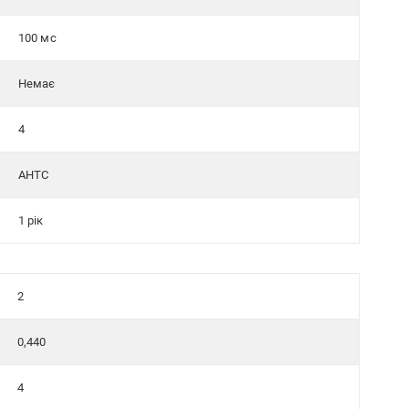
100 мс
Немає
4
АНТС
1 рік
2
0,440
4