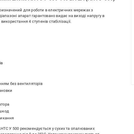
призначений для роботи в електричних мережах з
діапазоні апарат гарантовано видає на виході напругу в
використання 4 ступенів стабілізації.
ів
ням без вентиляторів
тановки
атора
ешкод
микання
АНТС У 500 рекомендується у сухих та опалюваних