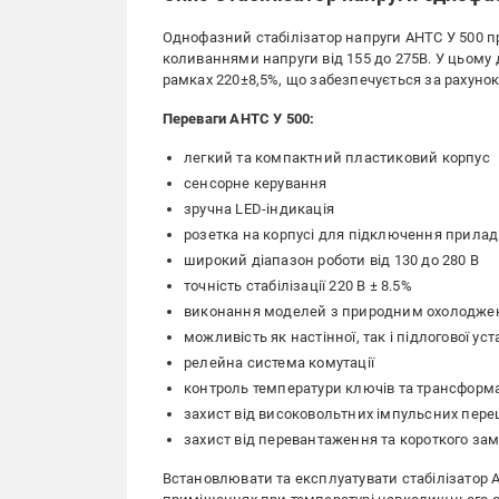
Однофазний стабілізатор напруги АНТС У 500 
коливаннями напруги від 155 до 275В. У цьому 
рамках 220±8,5%, що забезпечується за рахунок 
Переваги АНТС У 500:
легкий та компактний пластиковий корпус
сенсорне керування
зручна LED-індикація
розетка на корпусі для підключення прилад
широкий діапазон роботи від 130 до 280 В
точність стабілізації 220 В ± 8.5%
виконання моделей з природним охолоджен
можливість як настінної, так і підлогової ус
релейна система комутації
контроль температури ключів та трансформ
захист від високовольтних імпульсних пер
захист від перевантаження та короткого за
Встановлювати та експлуатувати стабілізатор 