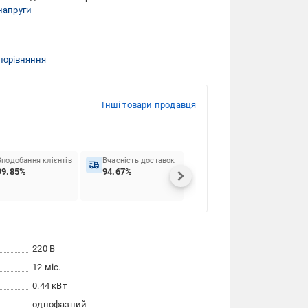
напруги
порівняння
Інші товари продавця
Вподобання клієнтів
Вчасність доставок
99.85%
94.67%
220 В
12 міс.
0.44 кВт
однофазний