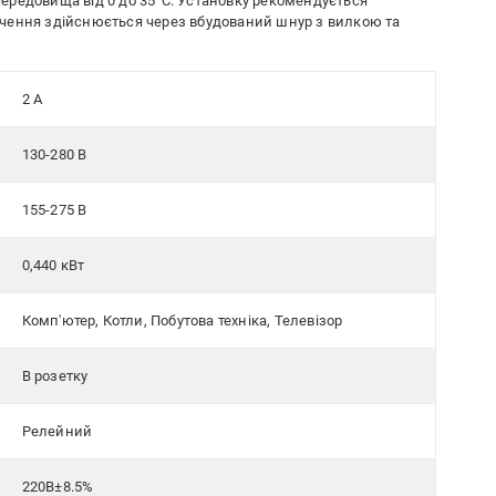
ередовища від 0 до 35°С. Установку рекомендується
чення здійснюється через вбудований шнур з вилкою та
2 A
130-280 В
155-275 В
0,440 кВт
Комп'ютер, Котли, Побутова техніка, Телевізор
В розетку
Релейний
220В±8.5%