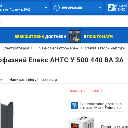
ЇВ
ЕПІЦЕНТ
ІНФОРМАЦІЯ
в, вул. Полярна, 20-Д
БІЗНЕС
Електротовари ⭐
Захист електромереж
Стабілізатори напруги
нофазний Елекс АНТС У 500 440 ВА 2А
ки
Написати відгук про товар
Немає в наявності
Безкоштовна доставка
в поштомати Епіцентр
Переглянути сх