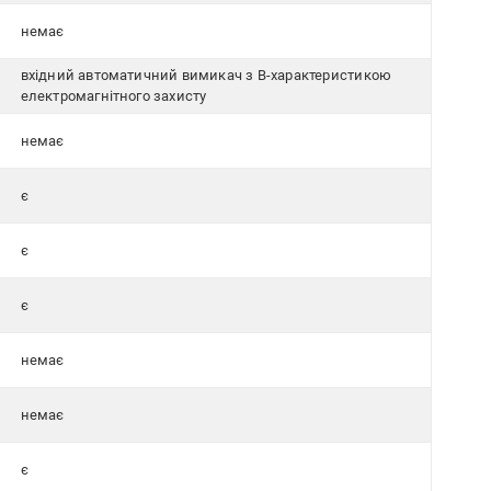
немає
вхідний автоматичний вимикач з B-характеристикою
електромагнітного захисту
немає
є
є
є
немає
немає
є