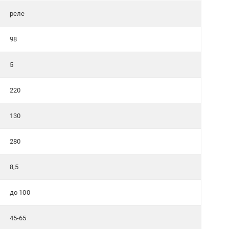
реле
98
5
220
130
280
8,5
до 100
45-65