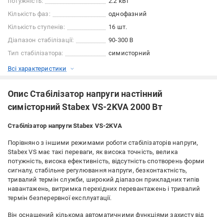
потужність:
2.2 кВт
Кількість фаз:
однофазний
Кількість ступенів:
16 шт.
Діапазон стабілізації:
90-300 В
Тип стабілізатора:
симисторний
Всі характеристики
Опис Стабілізатор напруги настінний
симісторний Stabex VS-2KVA 2000 Вт
Стабілізатор напруги Stabex VS-2KVA
Порівняно з іншими режимами роботи стабілізаторів напруги,
Stabex VS має такі переваги, як висока точність, велика
потужність, висока ефективність, відсутність спотворень форми
сигналу, стабільне регулювання напруги, безконтактність,
тривалий термін служби, широкий діапазон прикладних типів
навантажень, витримка перехідних перевантажень і тривалий
термін безперервної експлуатації.
Він оснащений кількома автоматичними функціями захисту від