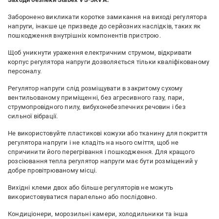
Заборонено викликати коротке замикання на виході регулятора
напруги, інакше це призведе до серйозних наслідків, таких як
пошкодження внутрішніх компонентів пристрою.
Щоб уникнути ураження електричним струмом, відкривати
корпус регулятора напруги дозволяється тільки кваліфікованому
персоналу.
Регулятор напруги слід розміщувати в закритому сухому
вентильованому приміщенні, без агресивного газу, пари,
струмопровідного пилу, вибухонебезпечних речовин і без
сильної вібрації.
Не використовуйте пластикові кожухи або тканину для покриття
регулятора напруги і не кладіть на нього сміття, щоб не
спричинити його перегрівання і пошкодження. Для кращого
розсіювання тепла регулятор напруги має бути розміщений у
добре провітрюваному місці.
Вихідні клеми двох або більше регуляторів не можуть
використовуватися паралельно або послідовно.
Кондиціонери, морозильні камери, холодильники та інша