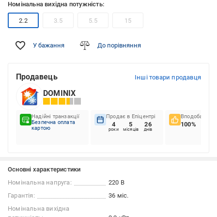
Номінальна вихідна потужність:
2.2
3.5
5.5
15
У бажання
До порівняння
Продавець
Інші товари продавця
DOMINIX
Надійні транзакції
Продає в Епіцентрі
Вподобання к
Безпечна оплата
4
5
26
100%
картою
роки
місяців
днів
Основні характеристики
Номінальна напруга:
220 В
Гарантія:
36 міс.
Номінальна вихідна