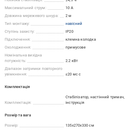
Максимальний струм:
10 А
Довжина мережевого шнура:
2 м
Тип монтажу:
навісний
Ступінь захисту:
IP20
Підключення:
клемна колодка
Охолодження:
примусове
Номінальна вихідна
потужність:
2.2 кВт
Діапазон затримки повторного
увімкнення:
≤20 мс с
Комплектація
Стабілізатор, настінний тримач,
Комплектація:
інструкція
Розмір та вага
Розмір:
135х270х330 см