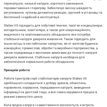
перенапруги, низької напруги, короткого замикання,
перевантаження і перегріву. Забезпечує високу швидкість
регулювання, чутливу динамічну реакцію, зручний в установці та
безпечний і надійний в експлуатації.
Stabex VS підходить для побутової техніки, такої як кондиціонери,
холодильники, комп'ютери, а також для комунікаційного,
медичного та освітлювального обладнання, яке потребує
стабільної напруги джерела живлення. Також підходить для
інших місць із нестабільною напругою, як-от житлові будинки,
комерційні, промислові, обробні та виробничі підприємства, а
також середовища з високими вимогами до точності напруги
джерела живлення. Стабільна напруга необхідна для
забезпечення нормальної роботи обладнання.
Принципи роботи:
Робота пристроїв серії стабілізаторів напруги Stabex VS
здебільшого складається з добору зразків, обчислень,
порівняння, керування, передавання напруги, виведення
інформації на дисплей тощо, а вся схема керування працює в
режимі замкнутого циклу.
Коли вхідна напруга і навантаження змінюються, контроль