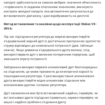
напруги здійснюється за схемою вибірки: значення обчислюють
і порівнюють із заданим еталонним значенням, виконують
контроль вихідної напруги, яка автоматично регулюється до
встановленого діапазону, і дані відображають на дисплеї.
Метод встановлення та вказівки щодо експлуатації Stabex VS-
3KVA:
Під час під'єднання регулятора до мережі використовуйте
з'єднувальний мідний дріт із достатньою пропускною здатністю
струму відповідно до номінальної потужності (див. таблицю
нижче). Якщо довжина з'єднувального дроту велика, слід
використовувати дріт з великим поперечним перерізом, щоб
зменшити втрату потужності.
Заборонено використовувати алюмінієвий дріт безпосередньо
на з'єднаннях, це може призвести до електричної корозії та
пошкодження регулятора. У разі використання алюмінієвого
дроту використовуйте мідне алюмінієве з'єднання між
алюмінієвим дротом і клемою регулятора.
Дріт заземлення має бути встановлений надійно, перевірте, чи
всі ізольовані дроти під'єднані правильно, окремо перевірте, чи
міцно і надійно зроблено з'єднання дроту.