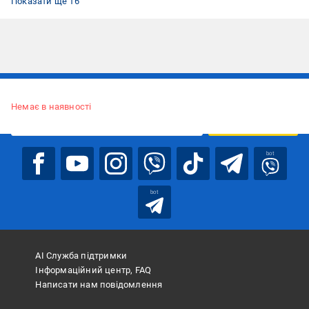
Показати ще 16
високочастотних перешкод
короткого замикання
Підписуйтесь, щоб дізнаватись першим про акції та пропозиції
Немає в наявності
ПІДПИСАТИСЯ
bot
bot
АІ Служба підтримки
Інформаційний центр, FAQ
Написати нам повідомлення