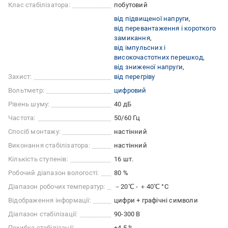
Клас стабілізатора:
побутовий
від підвищеної напруги
від перевантаження і короткого
замикання
від імпульсних і
високочастотних перешкод
від зниженої напруги
Захист:
від перегріву
Вольтметр:
цифровий
Рівень шуму:
40 дБ
Частота:
50/60 Гц
Спосіб монтажу:
настінний
Виконання стабілізатора:
настінний
Кількість ступенів:
16 шт.
Робочий діапазон вологості:
80 %
Діапазон робочих температур:
－20℃ - ＋40℃ °C
Відображення інформації:
цифри + графічні символи
Діапазон стабілізації:
90-300 В
Похибка стабілізації:
±4,5 %