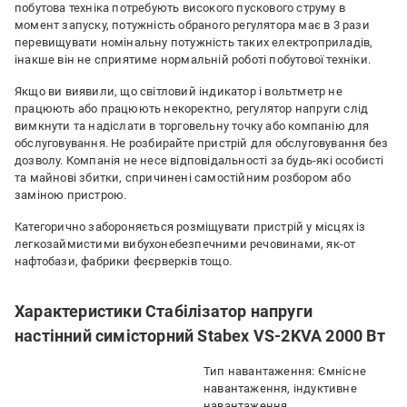
побутова техніка потребують високого пускового струму в
момент запуску, потужність обраного регулятора має в 3 рази
перевищувати номінальну потужність таких електроприладів,
інакше він не сприятиме нормальній роботі побутової техніки.
Якщо ви виявили, що світловий індикатор і вольтметр не
працюють або працюють некоректно, регулятор напруги слід
вимкнути та надіслати в торговельну точку або компанію для
обслуговування. Не розбирайте пристрій для обслуговування без
дозволу. Компанія не несе відповідальності за будь-які особисті
та майнові збитки, спричинені самостійним розбором або
заміною пристрою.
Категорично забороняється розміщувати пристрій у місцях із
легкозаймистими вибухонебезпечними речовинами, як-от
нафтобази, фабрики феєрверків тощо.
Характеристики Стабілізатор напруги
настінний симісторний Stabex VS-2KVA 2000 Вт
Тип навантаження: Ємнісне
навантаження, індуктивне
навантаження,