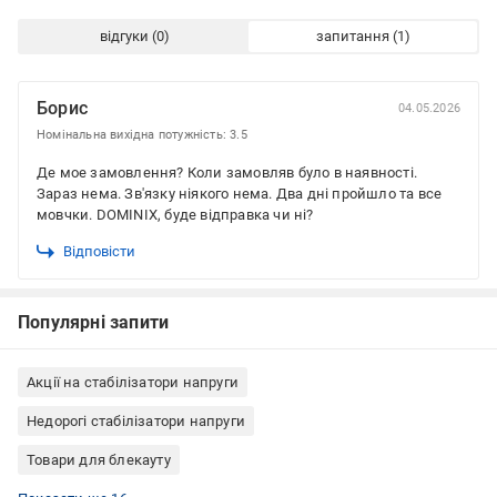
відгуки
запитання
Борис
04.05.2026
Номінальна вихідна потужність: 3.5
Де мое замовлення? Коли замовляв було в наявності.
Зараз нема. Зв'язку ніякого нема. Два дні пройшло та все
мовчки. DOMINIX, буде відправка чи ні?
Відповісти
Популярні запити
Акції на стабілізатори напруги
Недорогі стабілізатори напруги
Товари для блекауту
Симисторні стабілізатори напруги
Стабілізатори напруги однофазні
Стабілізатори напруги навісні
Стабілізатори напруги побутові
Стабілізатори напруги з захистом від перегріву
Стабілізатори напруги з захистом від підвищеної напруги
Стабілізатори напруги з захистом від зниженої напруги
Стабілізатори напруги з захистом від імпульсних і
Стабілізатори напруги з захистом від перевантаження і
Стабілізатори напруги для будинку симисторні
Стабілізатори напруги для будинку однофазні
Стабілізатори напруги для будинку навісні
Стабілізатори напруги однофазні навісні
Стабілізатори напруги з цифровим вольтометром
Стабілізатори напруги для телевізора
Стабілізатори напруги для кондиціонера