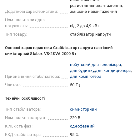
резистивненавантаження,
Додаткові характеристики:
змішане навантаження
Номінальна вихідна
потужність:
від 2 до 4,9 кВт
Тип товару:
стабілізатор напруги
Основні характеристики Стабілізатор напруги настінний
симісторний Stabex VS-2KVA 2000 Вт
побутовий
для телевізора
для будинку
для кондиціонера
Призначення стабілізатора:
для комп'ютера
Частота:
50 Гц
Технічні особливості
Тип стабілізатора:
симисторний
Номінальна напруга:
220 В
Кількість фаз:
однофазний
ККД стабілізатора:
95 %