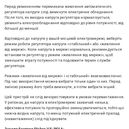
Перед увімкненням перемикача живлення автоматичного
регулятора напруги слід вимкнути електричне обладнання.
Після того, як вихідна напруга регулятора нормалізується,
увімкніть електрообладнання відповідно до рівня потужності, від
більшої до меншої.
Відповідно до напруги у вашій місцевій електромережі, виберіть
режим роботи регулятора напруги «стабільний» або «живлення
від мережі». Коли напруга в мережі нормальна, рекомендується
встановити регулятор у режим «живлення від мережі», щоб
зменшити втрату потужності та подовжити термін служби
регулятора.
Режими «живлення від мережі» і «стабільний» взаємовиключні.
Під час використання можна вибрати тільки один із них. Перед
зміною режиму його треба вимкнути, а потім вибрати інший.
Цей пристрій не слід використовувати в умовах перевантаження.
У регіонах, де напруга в електромережі зазвичай низька,
ефективна потужність пропорційно зменшуватиметься, тобто що
нижча вхідна напруга, то менш потужний електричний прилад
(навантаження) слід під'єднувати.
Заходи безпеки Stabex VS-3KVA: