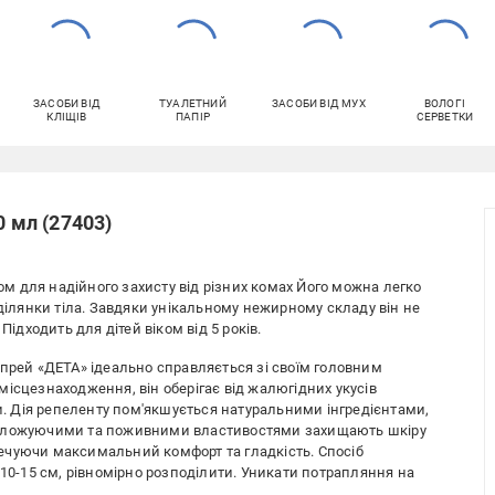
ЗАСОБИ ВІД
ТУАЛЕТНИЙ
ЗАСОБИ ВІД МУХ
ВОЛОГІ
КЛІЩІВ
ПАПІР
СЕРВЕТКИ
0 мл (27403)
 для надійного захисту від різних комах Його можна легко
 ділянки тіла. Завдяки унікальному нежирному складу він не
Підходить для дітей віком від 5 років.
спрей «ДЕТА» ідеально справляється зі своїм головним
ісцезнаходження, він оберігає від жалюгідних укусів
чи. Дія репеленту пом'якшується натуральними інгредієнтами,
воложуючими та поживними властивостями захищають шкіру
ечуючи максимальний комфорт та гладкість. Спосіб
 10-15 см, рівномірно розподілити. Уникати потрапляння на