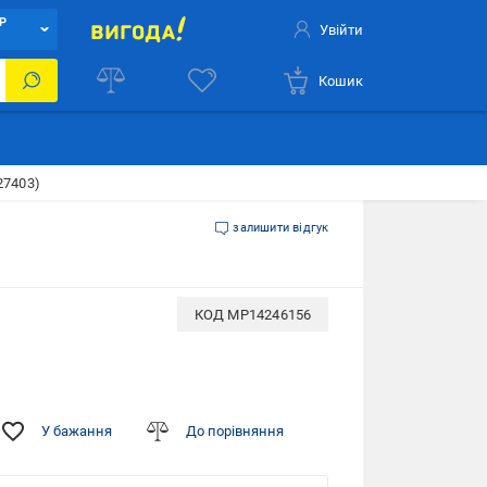
Р
Увійти
Кошик
27403)
залишити відгук
КОД
MP14246156
У бажання
До порівняння