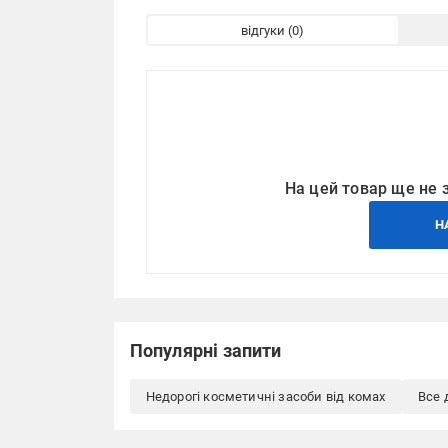
відгуки
На цей товар ще не 
Н
Популярні запити
Недорогі косметичні засоби від комах
Все 