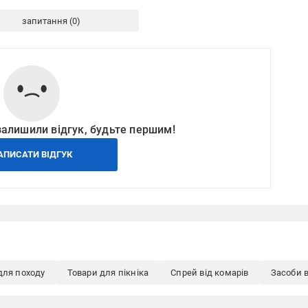
запитання
залишили відгук, будьте першим!
АПИСАТИ ВІДГУК
для походу
Товари для пікніка
Спрей від комарів
Засоби в