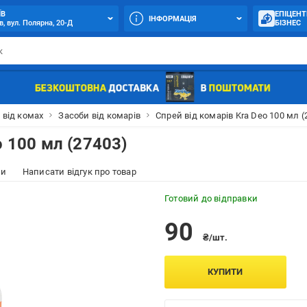
ЇВ
ЕПІЦЕНТ
ІНФОРМАЦІЯ
в, вул. Полярна, 20-Д
БІЗНЕС
 від комах
Засоби від комарів
Спрей від комарів Kra Deo 100 мл (
o 100 мл (27403)
ки
Написати відгук про товар
Готовий до відправки
90
₴/шт.
КУПИТИ