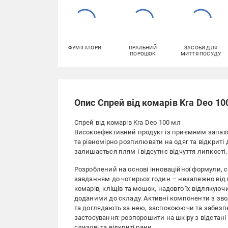
ФУМІГАТОРИ
ПРАЛЬНИЙ
ЗАСОБИ ДЛЯ
ПОРОШОК
МИТТЯ ПОСУДУ
Опис Спрей від комарів Kra Deo 10
Спрей від комарів Kra Deo 100 мл
Високоефективний продукт із приємним запахом
та рівномірно розпилювати на одяг та відкриті
залишається плям і відсутнє відчуття липкості. 
Розроблений на основі інноваційної формули, 
завданням до чотирьох годин – незалежно від м
комарів, кліщів та мошок, надовго їх відлякую
доданими до складу. Активні компоненти з з
та доглядають за нею, заспокоюючи та забезп
застосування: розпорошити на шкіру з відстані
слизові та відкриті рани.