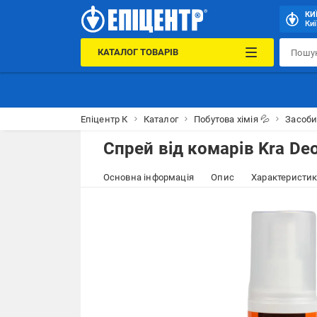
КИ
Киї
КАТАЛОГ ТОВАРІВ
Епіцентр К
Каталог
Побутова хімія 💦
Засоби
Спрей від комарів Kra De
Основна інформація
Опис
Характеристи