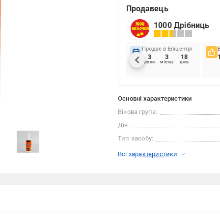
Продавець
1000 Дрібниць
Продає в Епіцентрі
3
3
18
роки
місяці
днів
Основні характеристики
Вікова група:
Дія:
Тип засобу:
Всі характеристики