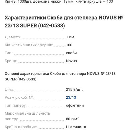
Кіл-ть: 1000шт, довжина ніжки: 13мм, кіл-ть аркушів — 100
Характеристики Скоби для степлера NOVUS №
23/13 SUPER (042-0533)
Діаметр:
1 см
Кількість зшитих аркушів:
100
Тип:
скоби
Бренд:
Novus
Основні характеристики Скоби для степлера NOVUS № 23/13
SUPER (042-0533)
Ціна:
215 ₴/шт.
Розмір скоб, №:
23/13
Тип паперу:
офсетний
Максимальна щільність
паперу:
80 г/м2
Країна-виробник:
Німеччина