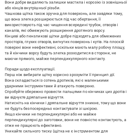
Вони добре видаляють залишки мастила і корозію із зовнішньої
або кінців внутрішньої різьби.
Чашкова щітка також зручна для поверхонь, але завдяки тому,
що вона злегка розширюється під час обертання, її
використовують під час чищення всередині трубок, отворів і
каналів, які обмежують розширення дротяного ворсу.
Кінцеві або пензликові щітки добре підходять для обмежених
просторів, глухих отворів, вигнутих поверхонь і кутів. На плоскій
поверхні вони неефективні, оскільки мають малу робочу площу,
та й кінчики ворсу будуть злегка розходитися в сторони, не
маючи прямого, майже перпендикулярного контакту.
Поради щодо експлуатації.
Перш ніж вибирати щітку корисно зрозуміти її принцип дії.
Вона складається із сотень дротиків, які є маленькими
ударними інструментами й атакують поверхню.
Спробуйте обережно провести пальцями по кінчиках цих дротів і
ви відчуєте дряпальне відчуття.
Натисніть на кінчики і дряпальне відчуття зникне, тому що вони
не будуть безпосередньо контактувати зі шкірою.
Якщо кінчики не перпендикулярні або не майже
перпендикулярні до заготовки, вони не повністю контактують, а
отже не працюють ефективно.
Уникайте сильного тиску (щітка не є інструментом для