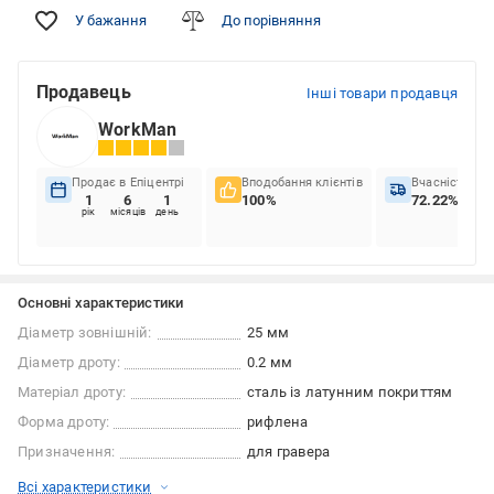
У бажання
До порівняння
Продавець
Інші товари продавця
WorkMan
Продає в Епіцентрі
Вподобання клієнтів
Вчасність до
1
6
1
100%
72.22%
рік
місяців
день
Основні характеристики
Діаметр зовнішній:
25 мм
Діаметр дроту:
0.2 мм
Матеріал дроту:
сталь із латунним покриттям
Форма дроту:
рифлена
Призначення:
для гравера
Всі характеристики