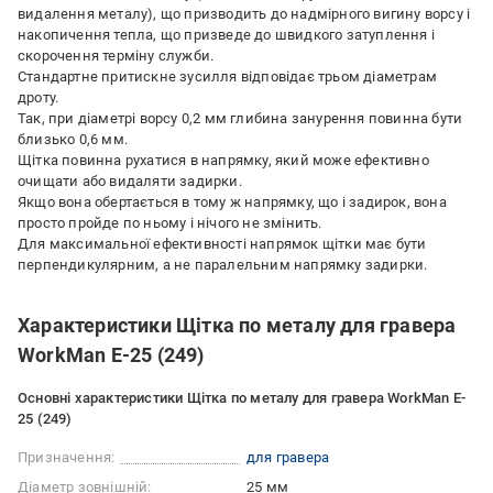
видалення металу), що призводить до надмірного вигину ворсу і
накопичення тепла, що призведе до швидкого затуплення і
скорочення терміну служби.
Стандартне притискне зусилля відповідає трьом діаметрам
дроту.
Так, при діаметрі ворсу 0,2 мм глибина занурення повинна бути
близько 0,6 мм.
Щітка повинна рухатися в напрямку, який може ефективно
очищати або видаляти задирки.
Якщо вона обертається в тому ж напрямку, що і задирок, вона
просто пройде по ньому і нічого не змінить.
Для максимальної ефективності напрямок щітки має бути
перпендикулярним, а не паралельним напрямку задирки.
Характеристики Щітка по металу для гравера
WorkMan E-25 (249)
Основні характеристики Щітка по металу для гравера WorkMan E-
25 (249)
Призначення:
для гравера
Діаметр зовнішній:
25 мм