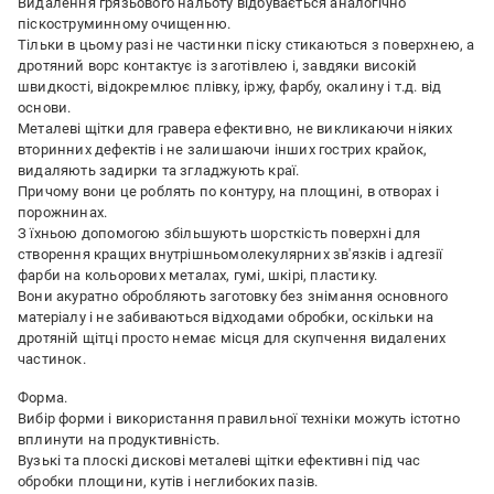
Видалення грязьового нальоту відбувається аналогічно
піскоструминному очищенню.
Тільки в цьому разі не частинки піску стикаються з поверхнею, а
дротяний ворс контактує із заготівлею і, завдяки високій
швидкості, відокремлює плівку, іржу, фарбу, окалину і т.д. від
основи.
Металеві щітки для гравера ефективно, не викликаючи ніяких
вторинних дефектів і не залишаючи інших гострих крайок,
видаляють задирки та згладжують краї.
Причому вони це роблять по контуру, на площині, в отворах і
порожнинах.
З їхньою допомогою збільшують шорсткість поверхні для
створення кращих внутрішньомолекулярних зв'язків і адгезії
фарби на кольорових металах, гумі, шкірі, пластику.
Вони акуратно обробляють заготовку без знімання основного
матеріалу і не забиваються відходами обробки, оскільки на
дротяній щітці просто немає місця для скупчення видалених
частинок.
Форма.
Вибір форми і використання правильної техніки можуть істотно
вплинути на продуктивність.
Вузькі та плоскі дискові металеві щітки ефективні під час
обробки площини, кутів і неглибоких пазів.