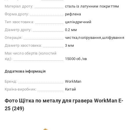
Матеріал дроту:
сталь із латунним покриттям
Форма дроту:
рифлена
Тип хвостовика:
циліндричний
Діаметр дроту:
0.2 мм
Операція:
чистка
полірування
шліфування
Діаметр хвостовика:
3 мм
Max число обертів (холостий
хід):
15000 об./хв
Додаткова інформація
Бренд:
WorkMan
Країна-виробник:
Китай
Фото Щітка по металу для гравера WorkMan E-
25 (249)