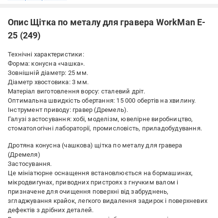
Опис Щітка по металу для гравера WorkMan E-
25 (249)
Технічні характеристики:
Форма: конусна «чашка».
Зовнішній діаметр: 25 мм.
Діаметр хвостовика: 3 мм.
Матеріал виготовлення ворсу: сталевий дріт.
Оптимальна швидкість обертання: 15 000 обертів на хвилину.
Інструмент приводу: гравер (Дремель).
Галузі застосування: хобі, моделізм, ювелірне виробництво,
стоматологічні лабораторії, промисловість, приладобудування.
Дротяна конусна (чашкова) щітка по металу для гравера
(Дремеля)
Застосування.
Це мініатюрне оснащення встановлюється на бормашинах,
мікродвигунах, приводних пристроях з гнучким валом і
призначене для очищення поверхні від забруднень,
згладжування крайок, легкого видалення задирок і поверхневих
дефектів з дрібних деталей.