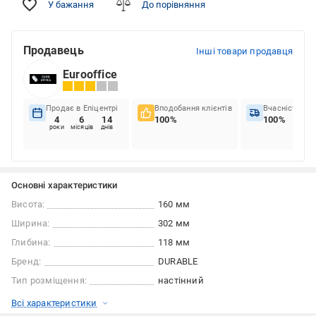
У бажання
До порівняння
Продавець
Інші товари продавця
Eurooffice
Продає в Епіцентрі
Вподобання клієнтів
Вчасність до
4
6
14
100%
100%
роки
місяців
днів
Основні характеристики
Висота:
160 мм
Ширина:
302 мм
Глибина:
118 мм
Бренд:
DURABLE
Тип розміщення:
настінний
Всі характеристики