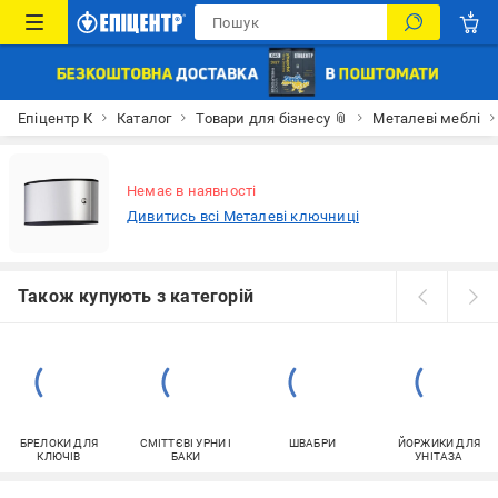
Епіцентр К
Каталог
Товари для бізнесу 📎
Металеві меблі
Немає в наявності
Дивитись всі Металеві ключниці
Також купують з категорій
БРЕЛОКИ ДЛЯ
СМІТТЄВІ УРНИ І
ШВАБРИ
ЙОРЖИКИ ДЛЯ
КЛЮЧІВ
БАКИ
УНІТАЗА