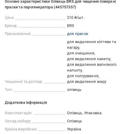
Основні характеристики Олівець BRS для чищення поверхні
праски та парогенератора (445757357)
Ціна:
210 ₴/шт.
Бренд:
BRS
Призначення:
для прасок
для видалення кіптяви та
нагару
для очищення
для видалення накипу
для видалення вапняного
нальоту
для полірування
Чищення та догляд:
для видалення жиру
Тип:
олівець
Додаткова інформація
Комплектація:
Олівець, Упаковка.
Склад набору:
Олівець
Країна-виробник:
Україна