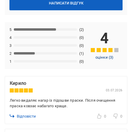
НАПИСАТИ ВІДГУК
5
(2)
4
4
(0)
3
(0)
2
(1)
оцінки
(
3
)
1
(0)
Кирило
03.07.2026
Легко видаляє нагар із підошви праски. Після очищення
праска ковзає набагато краще.
Відповісти
0
0