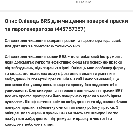
УНІТАЗОМ
Опис Олівець BRS для чищення поверхні праски
та парогенератора (445757357)
Олівець для чищення поверхні праски та парогенератора засіб
для догляду за побутовою технікою BRS
Олівець для чищення праски BRS – це спеціальний інструмент,
який допомагає легко та ефективно очищати поверхню праски
від забруднень, відкладень та іржі. Олівець має особливу форму
та склад, що дозволяє йому ефективно видаляти різні типи
забруднень із поверхні праски. Він м'який і непорівнянний, що
дозволяє без ушкоджень очищати праску без подряпин або
ушкоджень. Для використання олівця для чищення праски BRS
досить просто протирати його поверхнею праски з необхідним
зусиллям. Він ефективно знімає забруднення та відновлює блиск
поверхні праски, забезпечуючи оптимальну роботу праски. З
олівцем для чищення праски BRS ви зможете швидко і легко
позбутися забруднень і підтримувати праску в чистоті та
хорошому робочому стані.