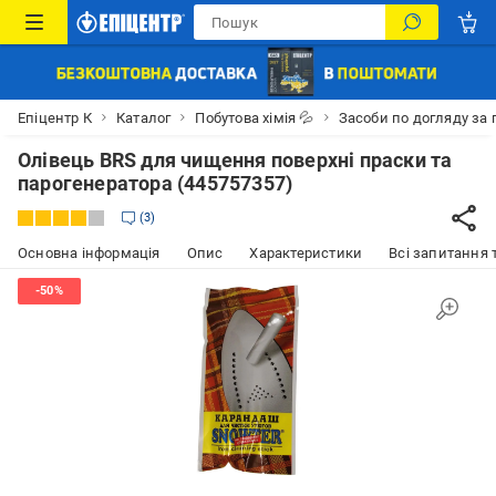
Епіцентр К
Каталог
Побутова хімія 💦
Засоби по догляду за
Олівець BRS для чищення поверхні праски та
парогенератора (445757357)
3
Основна інформація
Опис
Характеристики
Всі запитання т