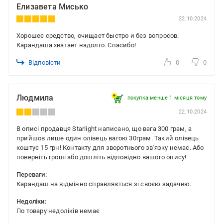
Елизавета Мисько
22.10.2024
Хорошее средство, очищает быстро и без вопросов.
Карандаша хватает надолго. Спасибо!
Відповісти
0
0
Людмила
покупка менше 1 місяця томy
22.10.2024
В описі продавця Starlight написано, що вага 300 грам, а
прийшов лише один олівець вагою 30грам. Такий олівець
коштує 15 грн! Контакту для зворотнього зв'язку немає. Або
поверніть гроші або дошліть відповідно вашого опису!
Переваги:
Карандаш на відмінно справляється зі своєю задачею.
Недоліки:
По товару недоліків немає