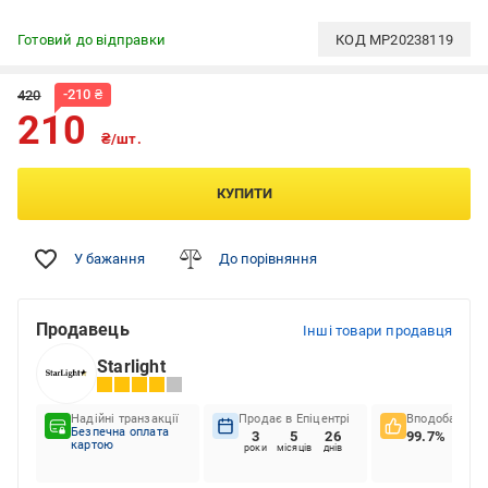
Готовий до відправки
КОД
MP20238119
-
210
₴
420
210
₴/шт.
КУПИТИ
У бажання
До порівняння
Продавець
Інші товари продавця
Starlight
Надійні транзакції
Продає в Епіцентрі
Вподобання к
Безпечна оплата
3
5
26
99.7%
картою
роки
місяців
днів