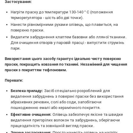
Застосування:
Нагріти праску до температури 130-140 ° С (положення
терморегулятора - шість або дві точки).
Нанести рівномірними рухами олівець, що плавиться, на
поверхню праски.
Видалити забруднення клаптем бавовни або лляної тканини.
Для очищення отворів у паровій прасці - випустити струмінь
пари.
Використання цього засобу гарантує ідеально чисту поверхню
праски, покращить ковзання по тканині. Незамінний для чищення
праски з покриттям тефлоновим.
Переваги:
Безпека приладу:
Засіб спеціально розроблений для
видалення забруднень з поверхні праски без використання
абразивних речовин, солі або соди, запобігаючи
пошкодженню емалі або керамічного покриття.
Ефективне очищення:
Олівець забезпечує якісне та швидке
видалення пригорілих волокон та забруднень, зберігаючи
працездатність та зовнішній вигляд праски.
Зручне застосування:
Просто нанесіть олівець на нагріту