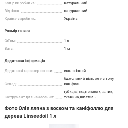
Колір виробника:
натуральний
Відтінок:
натуральний
Країна-виробник:
Україна
Розмір та вага
Об'єм:
1 л
Вага:
1 кг
Додаткова інформація
Додаткові характеристики:
екологічний
бджолиний віск, олія льону,
Склад:
каніфоль
губка
щітка
пензель
валик
Інструмент для нанесення:
тканина
шпатель
Фото Олія лляна з воском та каніфоллю для
дерева Linseedoil 1 л