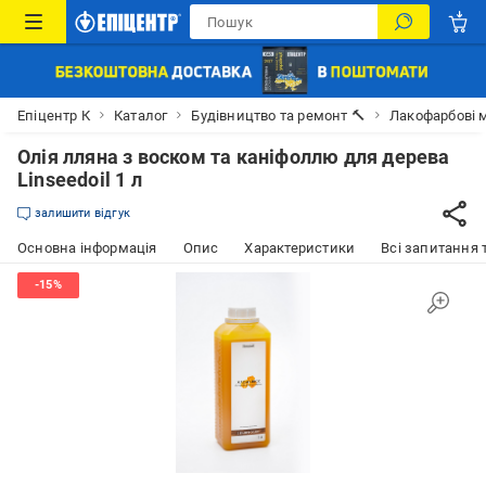
Епіцентр К
Каталог
Будівництво та ремонт 🔨
Лакофарбові м
Олія лляна з воском та каніфоллю для дерева
Linseedoil 1 л
залишити відгук
Основна інформація
Опис
Характеристики
Всі запитання т