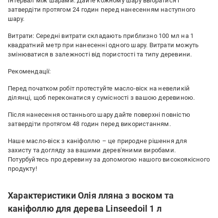
Інтервал між шарами: Дайте кожному шару ввібратися і
затвердіти протягом 24 годин перед нанесенням наступного
шару.
Витрати: Середні витрати складають приблизно 100 мл на 1
квадратний метр при нанесенні одного шару. Витрати можуть
змінюватися в залежності від пористості та типу деревини.
Рекомендації:
Перед початком робіт протестуйте масло-віск на невеликій
ділянці, щоб переконатися у сумісності з вашою деревиною.
Після нанесення останнього шару дайте поверхні повністю
затвердіти протягом 48 годин перед використанням.
Наше масло-віск з каніфоллю – це природне рішення для
захисту та догляду за вашими дерев'яними виробами.
Потурбуйтесь про деревину за допомогою нашого високоякісного
продукту!
Характеристики Олія лляна з воском та
каніфоллю для дерева Linseedoil 1 л