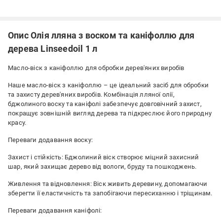
Опис Олія лляна з воском та каніфоллю для
дерева Linseedoil 1 л
Масло-віск з каніфоллю для обробки дерев'яних виробів
Наше масло-віск з каніфоллю – це ідеальний засіб для обробки
та захисту дерев'яних виробів. Комбінація лляної олії,
бджолиного воску та каніфолі забезпечує довговічний захист,
покращує зовнішній вигляд дерева та підкреслює його природну
красу.
Переваги додавання воску:
Захист і стійкість: Бджолиний віск створює міцний захисний
шар, який захищає дерево від вологи, бруду та пошкоджень.
Живлення та відновлення: Віск живить деревину, допомагаючи
зберегти її еластичність та запобігаючи пересиханню і тріщинам.
Переваги додавання каніфолі: