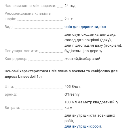
Час висихання між шарами:
24 год
Рекомендована кількість
шарів:
2 шт.
Вид:
олія для деревини
віск
для саун
сходинка
для даху
фасад
для покрівлі (даху)
для підлоги
для даху (покрівлі)
Популярні запити:
будівельні
по дереву
Колір-декор:
жовтий
безбарвний
Основні характеристики Олія лляна з воском та каніфоллю для
дерева Linseedoil 1 л
Ціна:
405 ₴/шт.
Бренд:
O'freshly
100 мл на метр квадратний г/
Витрата:
кв.м
для внутрішніх та зовнішніх
робіт
для внутрішніх робіт