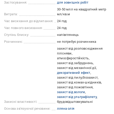
Застосування:
для зовнішніх робіт
30-50 млл на квадратний метр
Витрата:
мл/кв.м
Час висихання до відлипання:
24 год
Час повного висихання:
24 год
Ступінь блиску:
напівглянець
Розчинник:
не потребує розчинника
захист від розповсюдження
плісняви
атмосферостійкість
захист від забруднень
захист від механічної дії
декоративний ефект
захист від пилу
біозахист
захист від комах-шкідників
захист від пожовтіння
захист від вологи
захист від ультрафіолету
Захисні властивості:
брудовідштовхувальні
Основа зв'язуючої речовини:
лляна олія