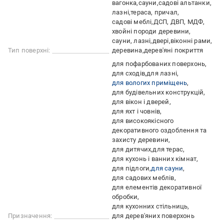
вагонка
сауни
садові альтанки
лазні
тераса, причал
садові меблі
ДСП, ДВП, МДФ
хвойні породи деревини
сауни, лазні
двері
віконні рами
Тип поверхні:
деревина
дерев'яні покриття
для пофарбованих поверхонь
для сходів
для лазні
для вологих приміщень
для будівельних конструкцій
для вікон і дверей
для яхт і човнів
для високоякісного
декоративного оздоблення та
захисту деревини
для дитячих
для терас
для кухонь і ванних кімнат
для підлоги
для сауни
для садових меблів
для елементів декоративної
обробки
для кухонних стільниць
Призначення:
для дерев'яних поверхонь