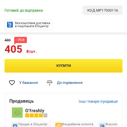
Готовий до відправки
КОД
MP17930116
Безкоштовна доставка
в поштомати Епіцентр
-
75
₴
480
405
₴/шт.
КУПИТИ
У бажання
До порівняння
Продавець
Інші товари продавця
O’freshly
Продає в Епіцентрі
Вподобання клієнтів
Вчасність до