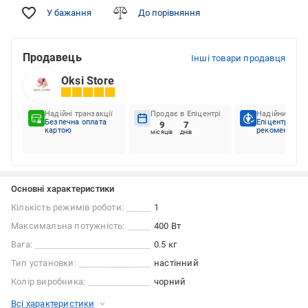
У бажання
До порівняння
Продавець
Інші товари продавця
Oksi Store
Надійні транзакції
Продає в Епіцентрі
Надійний пар
Безпечна оплата
Епіцентр
9
7
картою
рекомендує
місяців
днів
Основні характеристики
Кількість режимів роботи:
1
Максимальна потужність:
400 Вт
Вага:
0.5 кг
Тип установки:
настінний
Колір виробника:
чорний
Всі характеристики