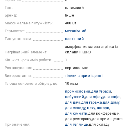
Тип:
плівковий
Бренд:
Інше
Максимальна потужність:
400 Вт
Термостат:
механічний
Тип установки:
настінний
аморфна металева стрічка із
Нагрівальний елемент:
сплаву HKBRS
Кількість режимів роботи:
1
Розташування:
вертикальне
Використання:
тільки в приміщенні
Площа основного обігріву, до:
10 кв.м
промисловий
для тераси
побутовий
для офісу
для кафе
для дачі
для гаража
для дому
для складу, цеху, ангара
для кімнати
для конференцій
для ресторану
для приміщення
Призначення:
для теплиць
для складу