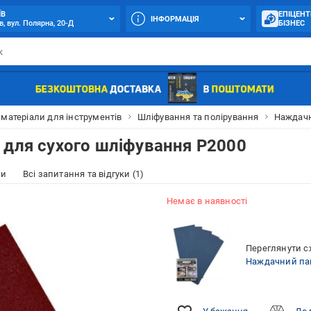
ЇВ
ЕПІЦЕНТ
ІНФОРМАЦІЯ
в, вул. Полярна, 20-Д
БІЗНЕС
 матеріали для інструментів
Шліфування та полірування
Наждачн
 для сухого шліфування P2000
ки
Всі запитання та відгуки (1)
Немає в наявності
Переглянути сх
Наждачний пап