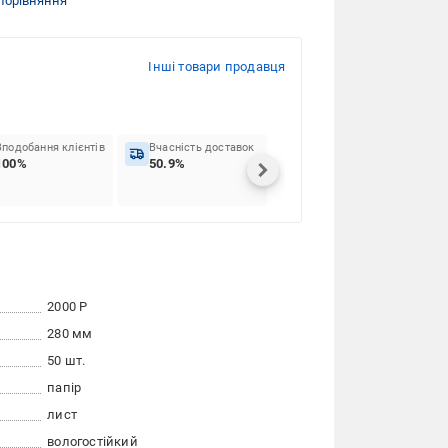
порівняння
Інші товари продавця
Вподобання клієнтів
Вчасність доставок
100%
50.9%
2000 Р
280 мм
50 шт.
папір
лист
вологостійкий