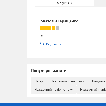
відгуки
Анатолій Гаращенко
!!!
Відповісти
Популярні запити
Папір
Наждачний папір лист
Наждачни
Наждачний папір по лаку
Наждачний папір