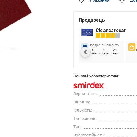
У бажання
До 
Продавець
Cleancarecar
Продає в Епіцентрі
5
1
21
років
місяць
день
Основні характеристики
Зернистість:
Ширина:
Кількість:
Тип основи:
Тип:
Вологостійкість: