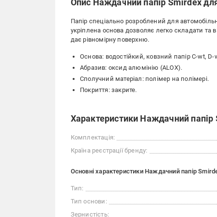
Опис Наждачний папір Smirdex дл
Папір спеціально розроблений для автомобільн
укріплена основа дозволяє легко складати та в
дає рівномірну поверхню.
Основа: водостійкий, ковзний папір C-wt, D-w
Абразив: оксид алюмінію (ALOX).
Сполучний матеріал: полімер на полімері.
Покриття: закрите.
Характеристики Наждачний папір 
Комплектація:
Країна реєстрації бренду:
Основні характеристики Наждачний папір Smird
Тип:
Тип основи:
Зернистість: