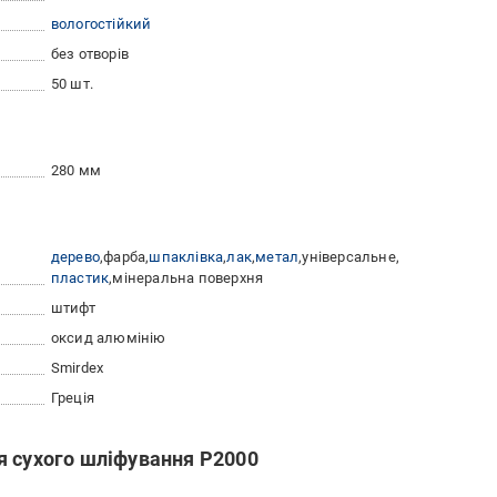
вологостійкий
без отворів
50 шт.
280 мм
дерево
фарба
шпаклівка
лак
метал
універсальне
пластик
мінеральна поверхня
штифт
оксид алюмінію
Smirdex
Греція
я сухого шліфування P2000