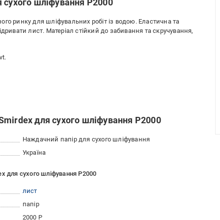
я сухого шліфування P2000
ого ринку для шліфувальних робіт із водою. Еластична та
ідривати лист. Матеріал стійкий до забивання та скручування,
t.
Smirdex для сухого шліфування P2000
Наждачний папір для сухого шліфування
Україна
ex для сухого шліфування P2000
лист
папір
2000 Р