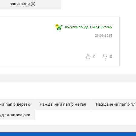
запитання
покупка понад 1 місяць тому
29.09.2025
0
0
й папір дерево
Наждачний папір метал
Наждачний папір пл
 для шпаклівки