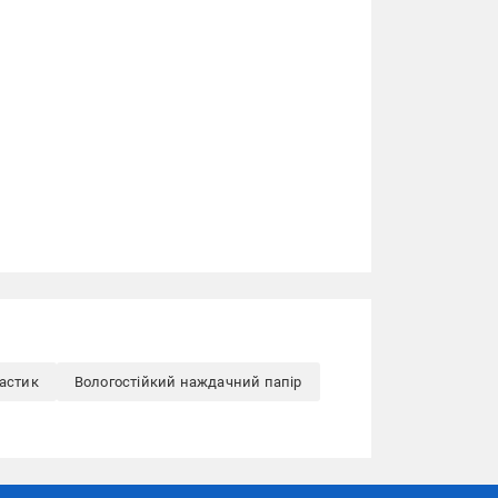
астик
Вологостійкий наждачний папір