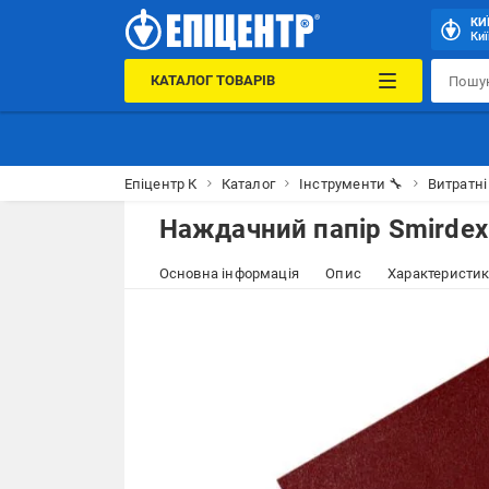
КИ
Киї
КАТАЛОГ ТОВАРІВ
Епіцентр К
Каталог
Інструменти 🔧
Витратні
Наждачний папір Smirdex
Основна інформація
Опис
Характеристи