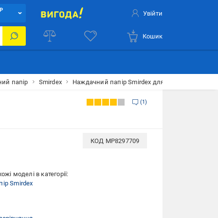
Р
Увійти
Кошик
ий папір
Smirdex
Наждачний папір Smirdex для сухого шліфуван
1
КОД
MP8297709
ожі моделі в категорії:
ір Smirdex