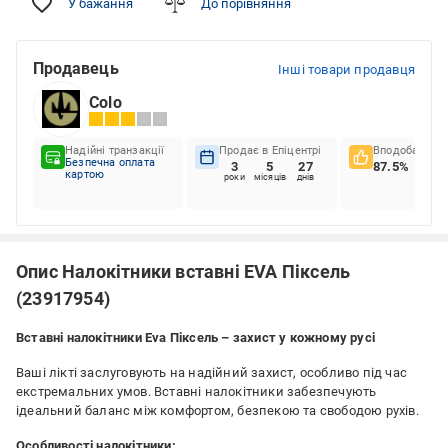
У бажання
До порівняння
Продавець
Інші товари продавця
Colo
Надійні транзакції
Продає в Епіцентрі
Вподобання к
Безпечна оплата
3
5
27
87.5%
картою
роки
місяців
днів
Опис Налокітники вставні EVA Піксель
(23917954)
Вставні налокітники Eva Піксель – захист у кожному русі
Ваші лікті заслуговують на надійний захист, особливо під час
екстремальних умов. Вставні налокітники забезпечують
ідеальний баланс між комфортом, безпекою та свободою рухів.
Особливості налокітники: