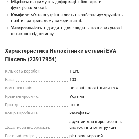
Міцність
: витримують деформацію без втрати
функціональності.
Комфорт
: м’яка внутрішня частина забезпечує зручність
навіть при тривалому використанні.
Універсальність
: підходять для завдань, польових умов і
активного відпочинку.
Характеристики Налокітники вставні EVA
Піксель (23917954)
Кількість коробок:
1 шт.
Вага:
100 г
Комплектація:
Вставні налокітники EVA
Країна-виробник:
Україна
Бренд:
Інше
Колір виробника:
камуфляж
зручний для перенесення
Додаткова інформація:
анатомічна конструкція
Базовий колір:
різнокольоровий