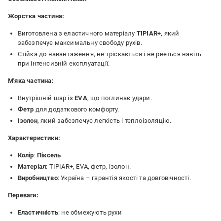
Жорстка частина:
Виготовлена з еластичного матеріалу
TIPIAR+
, який
забезпечує максимальну свободу рухів.
Стійка до навантаження, не тріскається і не рветься навіть
при інтенсивній експлуатації.
М'яка частина:
Внутрішній шар із
EVA
, що поглинає удари.
Фетр
для додаткового комфорту.
Ізолон
, який забезпечує легкість і теплоізоляцію.
Характеристики:
Колір
:
Піксель
Матеріал
: TIPIAR+, EVA, фетр, ізолон.
Виробництво
: Україна – гарантія якості та довговічності.
Переваги:
Еластичність
: не обмежують рухи