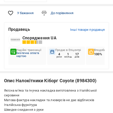
У бажання
До порівняння
Продавець
Інші товари продавця
Спорядження UA
Надійні транзакції
Продає в Епіцентрі
Вподобання к
Безпечна оплата
4
1
17
100%
картою
роки
місяць
днів
Опис Налокітники Кіборг Сoyote (8984300)
Якісна м'яка та гнучка накладка виготовлена з італійської
сировини
Матова фактура накладки та люверсів не дає відблисків
Італійська фурнітура
Швидке скидання з руки