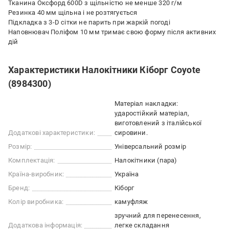
Тканина Оксфорд 600D з щільністю не менше 320 г/м
Резинка 40 мм щільна і не розтягується
Підкладка з 3-D сітки не парить при жаркій погоді
Наповнювач Поліфом 10 мм тримає свою форму після активних
дій
Характеристики Налокітники Кіборг Сoyote
(8984300)
Матеріал накладки:
ударостійкий матеріал,
виготовлений з італійської
Додаткові характеристики:
сировини.
Розмір:
Універсальний розмір
Комплектація:
Налокітники (пара)
Країна-виробник:
Україна
Бренд:
Кіборг
Колір виробника:
камуфляж
зручний для перенесення
Додаткова інформація:
легке складання