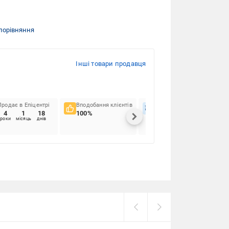
порівняння
Інші товари продавця
Продає в Епіцентрі
Вподобання клієнтів
Вчасність доставок
4
1
18
100%
68.18%
роки
місяць
днів