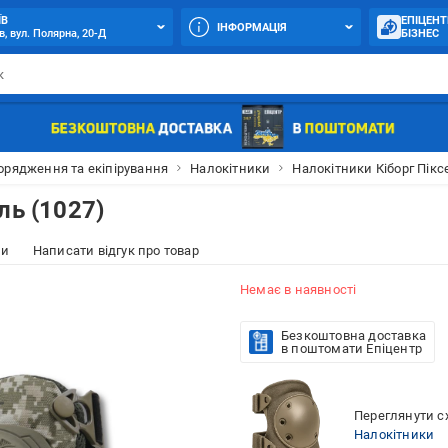
ЇВ
ЕПІЦЕНТ
ІНФОРМАЦІЯ
в, вул. Полярна, 20-Д
БІЗНЕС
орядження та екіпірування
Налокітники
Налокітники Кіборг Пікс
ль (1027)
ки
Написати відгук про товар
Немає в наявності
Безкоштовна доставка
в поштомати Епіцентр
Переглянути сх
Налокітники