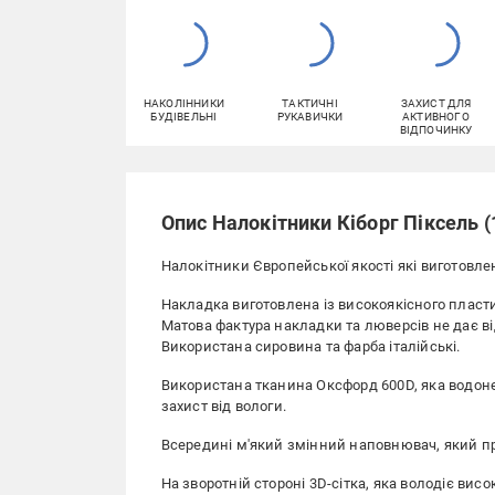
НАКОЛІННИКИ
ТАКТИЧНІ
ЗАХИСТ ДЛЯ
БУДІВЕЛЬНІ
РУКАВИЧКИ
АКТИВНОГО
ВІДПОЧИНКУ
Опис Налокітники Кіборг Піксель (
Налокітники Європейської якості які виготовлені
Накладка виготовлена із високоякісного пласти
Матова фактура накладки та люверсів не дає ві
Використана сировина та фарба італійські.
Використана тканина Оксфорд 600D, яка водоне
захист від вологи.
Всередині м'який змінний наповнювач, який пр
На зворотній стороні 3D-сітка, яка володіє в