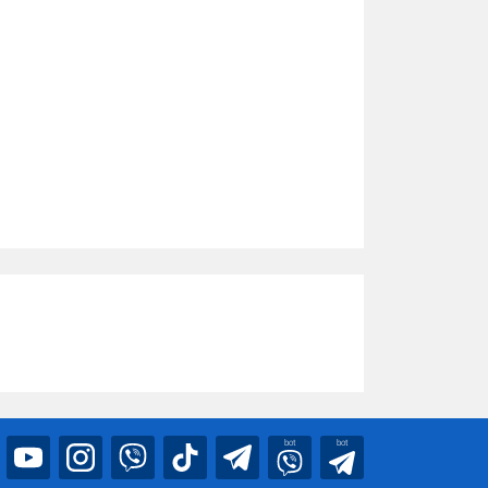
bot
bot