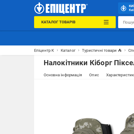
КИ
Киї
КАТАЛОГ ТОВАРІВ
Епіцентр К
Каталог
Туристичні товари ⛺
Сп
Налокітники Кіборг Піксе
Основна інформація
Опис
Характеристи