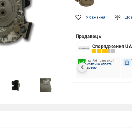
У бажання
До 
Продавець
Спорядження UA
Надійні транзакції
Безпечна оплата
картою