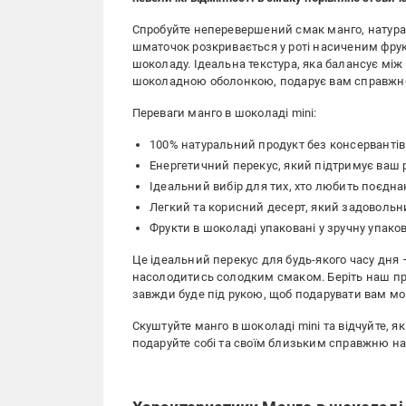
Спробуйте неперевершений смак манго, натур
шматочок розкривається у роті насиченим фру
шоколаду. Ідеальна текстура, яка балансує м
шоколадною оболонкою, подарує вам справжн
Переваги манго в шоколаді mini:
100% натуральний продукт без консервантів
Енергетичний перекус, який підтримує ваш р
Ідеальний вибір для тих, хто любить поєдна
Легкий та корисний десерт, який задовольн
Фрукти в шоколаді упаковані у зручну упаков
Це ідеальний перекус для будь-якого часу дня –
насолодитись солодким смаком. Беріть наш прод
завжди буде під рукою, щоб подарувати вам м
Скуштуйте манго в шоколаді mini та відчуйте, 
подаруйте собі та своїм близьким справжню на