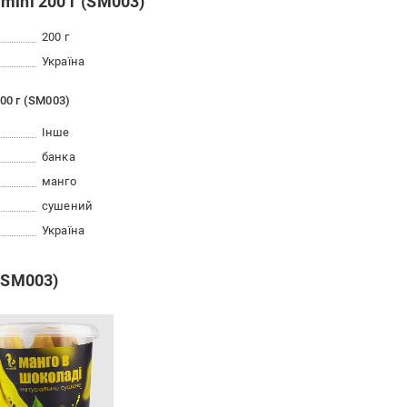
mini 200 г (SM003)
200 г
Україна
00 г (SM003)
Інше
банка
манго
сушений
Україна
 (SM003)