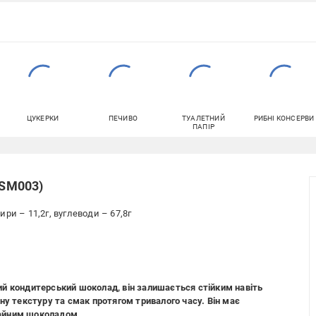
ЦУКЕРКИ
ПЕЧИВО
ТУАЛЕТНИЙ
РИБНІ КОНСЕРВИ
ПАПІР
(SM003)
жири – 11,2г, вуглеводи – 67,8г
й кондитерський шоколад, він залишається стійким навіть
ну текстуру та смак протягом тривалого часу. Він має
ичайним шоколадом.