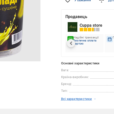
У бажання
До 
Продавець
Cuppa store
Надійні транзакції
Безпечна оплата
картою
Основні характеристики
Вага:
Країна-виробник:
Бренд:
Тип:
Всі характеристики