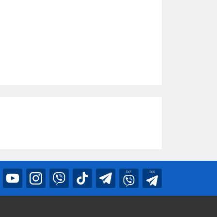
bot
bot