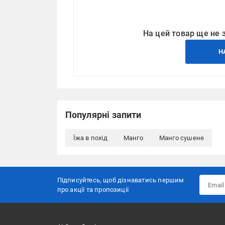
На цей товар ще не 
Н
Популярні запити
Їжа в похід
Манго
Манго сушене
Підписуйтесь, щоб дізнаватись першим
про акції та пропозиції