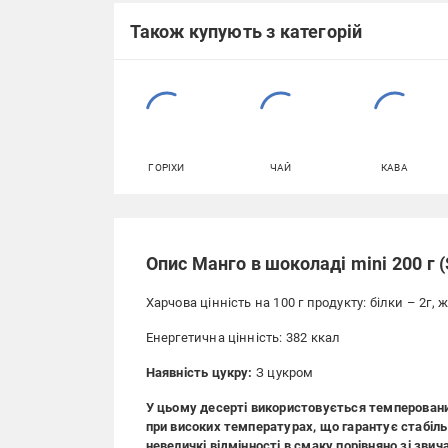
Також купують з категорій
ГОРІХИ
ЧАЙ
КАВА
Опис Манго в шоколаді mini 200 г 
Харчова цінність на 100 г продукту: білки – 2г, 
Енергетична цінність: 382 ккал
Наявність цукру:
З цукром
У цьому десерті використовується темперовани
при високих температурах, що гарантує стабіль
невеличкі відмінності в смаку порівняно зі зв