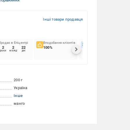
порівняння
Інші товари продавця
Продає в Епіцентрі
Вподобання клієнтів
Вчасність доставок
2
2
22
100%
93.75%
роки
місяці
дні
200 г
Україна
Інше
манго