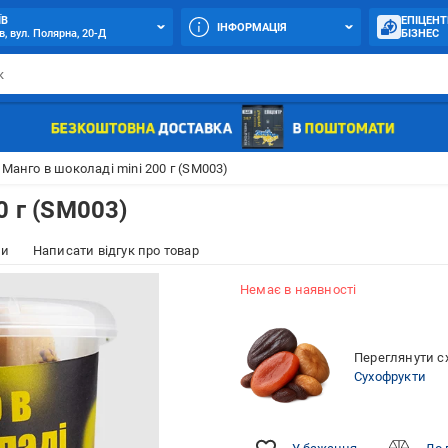
ЇВ
ЕПІЦЕНТ
ІНФОРМАЦІЯ
в, вул. Полярна, 20-Д
БІЗНЕС
Манго в шоколаді mini 200 г (SM003)
0 г (SM003)
ки
Написати відгук про товар
Немає в наявності
Переглянути сх
Сухофрукти