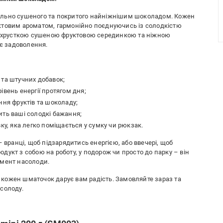
ально сушеного та покритого найніжнішим шоколадом. Кожен
ктовим ароматом, гармонійно поєднуючись із солодкістю
іж хрусткою сушеною фруктовою серединкою та ніжною
є задоволення.
 та штучних добавок;
івень енергії протягом дня;
ння фруктів та шоколаду;
ить ваші солодкі бажання;
ку, яка легко поміщається у сумку чи рюкзак.
 вранці, щоб підзарядитись енергією, або ввечері, щоб
укт з собою на роботу, у подорож чи просто до парку – він
омент насолоди.
як кожен шматочок дарує вам радість. Замовляйте зараз та
солоду.