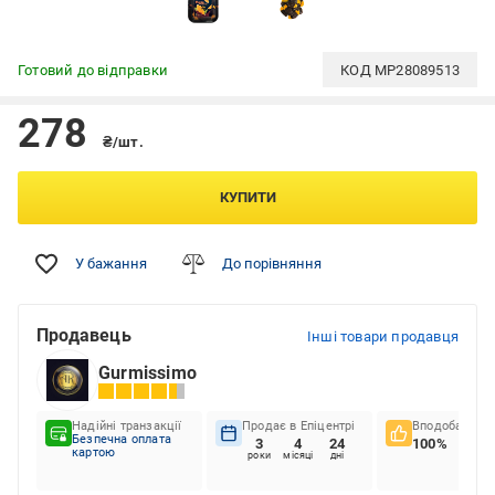
Готовий до відправки
КОД
MP28089513
278
₴/шт.
КУПИТИ
У бажання
До порівняння
Продавець
Інші товари продавця
Gurmissimo
Надійні транзакції
Продає в Епіцентрі
Вподобання к
Безпечна оплата
3
4
24
100%
картою
роки
місяці
дні