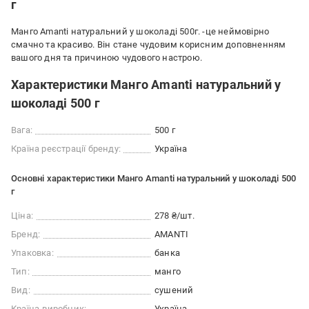
г
Манго Amanti натуральний у шоколаді 500г. -це неймовірно
смачно та красиво. Він стане чудовим корисним доповненням
вашого дня та причиною чудового настрою.
Характеристики Манго Amanti натуральний у
шоколаді 500 г
Вага:
500 г
Країна реєстрації бренду:
Україна
Основні характеристики Манго Amanti натуральний у шоколаді 500
г
Ціна:
278 ₴/шт.
Бренд:
AMANTI
Упаковка:
банка
Тип:
манго
Вид:
сушений
Країна-виробник:
Україна