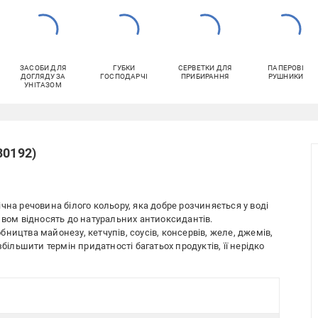
ЗАСОБИ ДЛЯ
ГУБКИ
СЕРВЕТКИ ДЛЯ
ПАПЕРОВІ
ДОГЛЯДУ ЗА
ГОСПОДАРЧІ
ПРИБИРАННЯ
РУШНИКИ
УНІТАЗОМ
30192)
чна речовина білого кольору, яка добре розчиняється у воді
ивом відносять до натуральних антиоксидантів.
ництва майонезу, кетчупів, соусів, консервів, желе, джемів,
більшити термін придатності багатьох продуктів, її нерідко