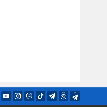
bot
bot