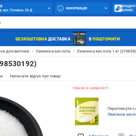
ЇВ
ЕПІЦЕНТ
ІНФОРМАЦІЯ
в, вул. Полярна, 20-Д
БІЗНЕС
Все для випічки
Лимонна кислота
Лимонна кислота 1 кг (219853
198530192)
ки
Написати відгук про товар
Немає в наявності
Переглянути сх
Лимонна кисл