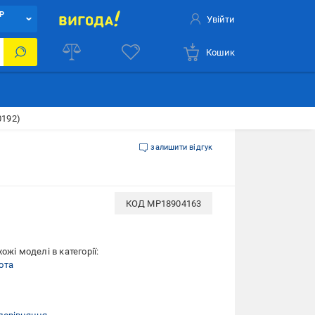
Р
Увійти
Кошик
0192)
залишити відгук
КОД
MP18904163
ожі моделі в категорії:
ота