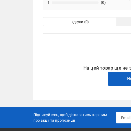
1
(0)
відгуки
На цей товар ще не 
Н
Підписуйтесь, щоб дізнаватись першим
про акції та пропозиції