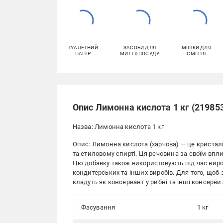
ТУАЛЕТНИЙ
ЗАСОБИ ДЛЯ
МІШКИ ДЛЯ
ПАПІР
МИТТЯ ПОСУДУ
СМІТТЯ
Опис Лимонна кислота 1 кг (21985
Назва: Лимонна кислота 1 кг
Опис: Лимонна кислота (харчова) — це кристалі
та етиловому спирті. Ця речовина за своїм впл
Цю добавку також використовують під час вироб
кондитерських та інших виробів. Для того, щоб з
кладуть як консервант у рибні та інші консерви.
Фасування
1 кг