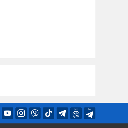
bot
bot