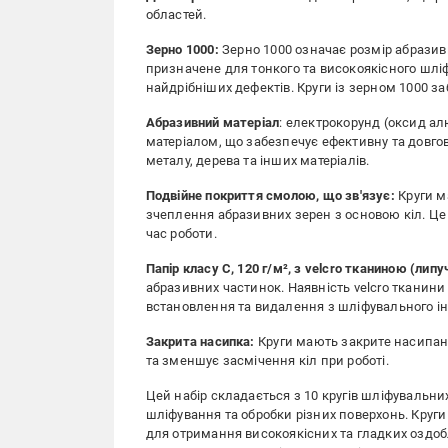
областей.
Зерно 1000:
Зерно 1000 означає розмір абразивн
призначене для тонкого та високоякісного шл
найдрібніших дефектів. Круги із зерном 1000 з
Абразивний матеріал
: електрокорунд (оксид а
матеріалом, що забезпечує ефективну та довгов
металу, дерева та інших матеріалів.
Подвійне покриття смолою, що зв'язує:
Круги м
зчеплення абразивних зерен з основою кіл. Це 
час роботи.
Папір класу C, 120 г/м², з velcro тканиною (липу
абразивних частинок. Наявність velcro тканини
встановлення та видалення з шліфувального ін
Закрита насипка:
Круги мають закрите насипан
та зменшує засмічення кіл при роботі.
Цей набір складається з 10 кругів шліфувальни
шліфування та обробки різних поверхонь. Круг
для отримання високоякісних та гладких оздоб