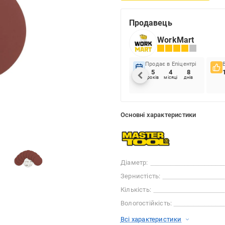
Продавець
WorkMart
Продає в Епіцентрі
5
4
8
років
місяці
днів
Основні характеристики
Діаметр:
Зернистість:
Кількість:
Вологостійкість:
Всі характеристики