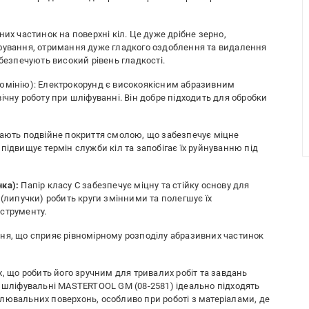
их частинок на поверхні кіл. Це дуже дрібне зерно,
іфування, отримання дуже гладкого оздоблення та видалення
абезпечують високий рівень гладкості.
люмінію): Електрокорунд є високоякісним абразивним
ічну роботу при шліфуванні. Він добре підходить для обробки
ають подвійне покриття смолою, що забезпечує міцне
підвищує термін служби кіл та запобігає їх руйнуванню під
чка):
Папір класу C забезпечує міцну та стійку основу для
 (липучки) робить круги змінними та полегшує їх
струменту.
ня, що сприяє рівномірному розподілу абразивних частинок
х, що робить його зручним для тривалих робіт та завдань
и шліфувальні MASTERTOOL GM (08-2581) ідеально підходять
лювальних поверхонь, особливо при роботі з матеріалами, де