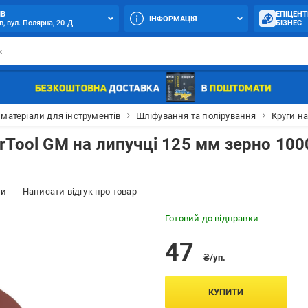
ЇВ
ЕПІЦЕНТ
ІНФОРМАЦІЯ
в, вул. Полярна, 20-Д
БІЗНЕС
 матеріали для інструментів
Шліфування та полірування
Круги на
rTool GM на липучці 125 мм зерно 100
ки
Написати відгук про товар
Готовий до відправки
47
₴/уп.
КУПИТИ