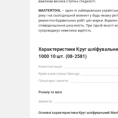
важлива висока ступінь гладкості.
MASTERTOOL
– один із найвідоміших українськ
року і на сьогоднішній момент у будь-якому ре
ремонтно-будівельних робіт цієї марки. Відмін
співвідношення ціна-якість. При гідній якості 
супроводжує невелика вартість.
Характеристики Круг шліфувальний
1000 10 шт. (08-2581)
Комплектація:
Країна реєстрації бренду:
Популярні запити:
Розмір та вага
Діаметр:
Основні характеристики Круг шліфувальний Maste