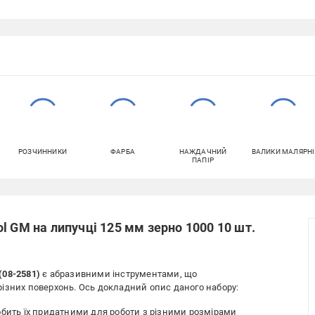
РОЗЧИННИКИ
ФАРБА
НАЖДАЧНИЙ
ВАЛИКИ МАЛЯРНІ
ПАПІР
l GM на липучці 125 мм зерно 1000 10 шт.
(08-2581)
є абразивними інструментами, що
ізних поверхонь. Ось докладний опис даного набору:
обить їх придатними для роботи з різними розмірами