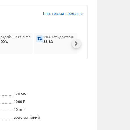
Інші товари продавця
Вподобання клієнтів
Вчасність доставок
100%
88.8%
125 мм
1000 Р
10 шт.
вологостійкий