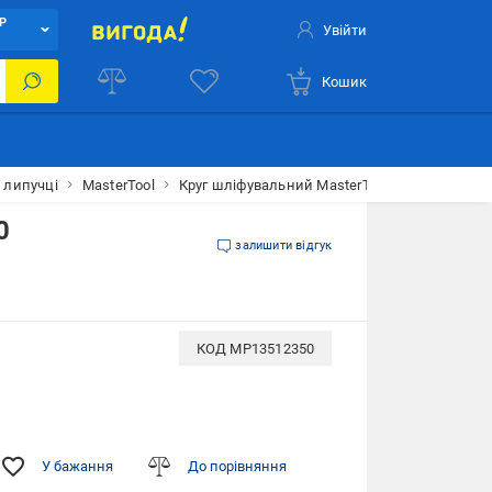
Р
Увійти
Кошик
 липучці
MasterTool
Круг шліфувальний MasterTool GM на липучці 
0
залишити відгук
КОД
MP13512350
У бажання
До порівняння