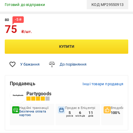
Готовий до відправки
КОД
MP29550913
-
5
₴
80
75
₴/шт.
КУПИТИ
У бажання
До порівняння
Продавець
Інші товари продавця
Partygoods
Надійні транзакції
Продає в Епіцентрі
Вподобання к
Безпечна оплата
5
6
11
100%
картою
років
місяців
днів