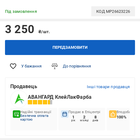
Під замовлення
КОД
MP26623226
3 250
₴/шт.
ПЕРЕДЗАМОВИТИ
У бажання
До порівняння
Продавець
Інші товари продавця
АВАНГАРД КлейЛакФарба
Надійні транзакції
Продає в Епіцентрі
Вподобання к
Безпечна оплата
1
2
8
100%
картою
рік
місяці
днів