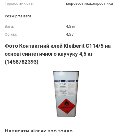
Термостійкість:
морозостійка
жаростійка
Розмір та вага
Вага:
4.5 кг
Об`єм:
4.5 л
Фото Контактний клей Kleiberit C114/5 на
основі синтетичного каучуку 4,5 кг
(1458782393)
Написати відгук про товар