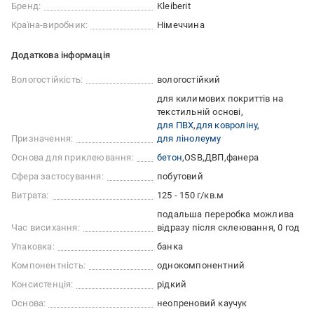
Бренд:
Kleiberit
Країна-виробник:
Німеччина
Додаткова інформація
Вологостійкість:
вологостійкий
для килимових покриттів на
текстильній основі
для ПВХ
для ковроліну
Призначення:
для лінолеуму
Основа для приклеювання:
бетон
OSB
ДВП
фанера
Сфера застосування:
побутовий
Витрата:
125 - 150 г/кв.м
подальша переробка можлива
Час висихання:
відразу після склеювання, 0 год
Упаковка:
банка
Компонентність:
однокомпонентний
Консистенція:
рідкий
Основа:
неопреновий каучук