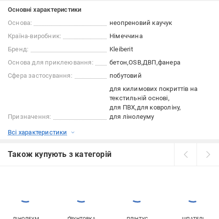
Основні характеристики
Основа:
неопреновий каучук
Країна-виробник:
Німеччина
Бренд:
Kleiberit
Основа для приклеювання:
бетон
OSB
ДВП
фанера
Сфера застосування:
побутовий
для килимових покриттів на
текстильній основі
для ПВХ
для ковроліну
Призначення:
для лінолеуму
Всі характеристики
Також купують з категорій
ЛІНОЛЕУМ
ҐРУНТОВКА
ПЛІНТУС
ШПАТЕЛІ