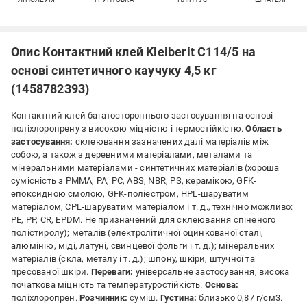
Опис Контактний клей Kleiberit C114/5 на
основі синтетичного каучуку 4,5 кг
(1458782393)
Контактний клей багатостороннього застосування на основі
поліхлоропрену з високою міцністю і термостійкістю.
Область
застосування:
cклеювання зазначених далі матеріалів між
собою, а також з деревними матеріалами, металами та
мінеральними матеріалами - cинтетичних матеріалів (хороша
сумісність з РММА, PA, PC, ABS, NBR, PS, керамікою, GFK-
епоксидною смолою, GFK-поліестром, HPL-шаруватим
матеріалом, CPL-шаруватим матеріалом і т. д., технічно можливо:
РЕ, РР, CR, EPDM. Не призначений для склеювання спіненого
полістиролу); металів (електролітичної оцинкованої сталі,
алюмінію, міді, латуні, свинцевої фольги і т. д.); мінеральних
матеріалів (скла, металу і т. д.); шпону, шкіри, штучної та
пресованої шкіри.
Переваги:
універсальне застосування, висока
початкова міцність та температуростійкість.
Основа:
поліхлоропрен.
Розчинник:
суміш.
Густина:
близько 0,87 г/см3.