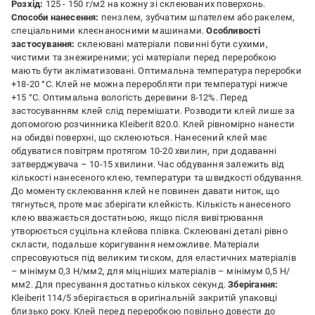
Розхід:
125 - 150 г/м2 на кожну зі склеюваних поверхонь.
Способи нанесення:
пензлем, зубчатим шпателем або ракелем,
спеціальними клеєнаносними машинами.
Особливості
застосування:
склеювані матеріали повинні бути сухими,
чистими та знежиреними; усі матеріали перед переробкою
мають бути акліматизовані. Оптимальна температура переробки
+18-20 °С. Клей не можна переробляти при температурі нижче
+15 °С. Оптимальна вологість деревини 8-12%. Перед
застосуванням клей слід перемішати. Розводити клей лише за
допомогою розчинника Kleiberit 820.0. Клей рівномірно нанести
на обидві поверхні, що склеюються. Нанесений клей має
обдуватися повітрям протягом 10-20 хвилин, при додаванні
затверджувача – 10-15 хвилини. Час обдування залежить від
кількості нанесеного клею, температури та швидкості обдування.
До моменту склеювання клей не повинен давати ниток, що
тягнуться, проте має зберігати клейкість. Кількість нанесеного
клею вважається достатньою, якщо після вивітрювання
утворюється суцільна клейова плівка. Склеювані деталі рівно
скласти, подальше коригування неможливе. Матеріали
спресовуються під великим тиском, для еластичних матеріалів
– мінімум 0,3 Н/мм2, для міцніших матеріалів – мінімум 0,5 Н/
мм2. Для пресування достатньо кількох секунд.
Зберігання:
Kleiberit 114/5 зберігається в оригінальній закритій упаковці
близько року. Клей перед переробкою повільно довести до