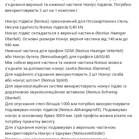
з’єднання верхньої та нижньої частини Ноніус підвісів. Потрібно
використовувати 2 шт на 1 комплект.
Ноніус підвіси (Nonius) призначений для гіпсокартонних стель.
Несуча здатність Nonius підвісів 0,40 kN.
Ноніус підвіс складається з верхньої частини (Nonius Haenger
Oberteil). Основні розміри Ноніус верхня частина від 140 мм до
940 мм.
Нижньої частина для профіля CD60 (Nonius Haenger Unterteil)
або Ноніус бугель (Noniusbuegel) для профіля UA50/40.
Між собою верхня частина та нижня частина Nonius можна
з’єднати за допомогою ноніус скоба (Nonius Klammer)
Для надійного з’єднання використовують 2 шт Ноніус скоба
або ноніус шплінт (Nonius Splint).
Для звукоізоляційних систем використовують ноніус підвіс із
додатковою звукоізоляційною вставкою (Nonius-Schwing-
Oberteil)
Для опускання стелі більше 1000 мм потрібно використовувати
подовжувач ноніус підвісів (Nonius-Abhangeprofil). Подовжувач
ноніус в основному буває 3000 мм. Цей профіль можна різати на
потрібну проектну висоту.
Для з’єднання ноніус подовжувач з верхньою частиною
використовують Ноніус-з’єднувач (Noniusverbinder)