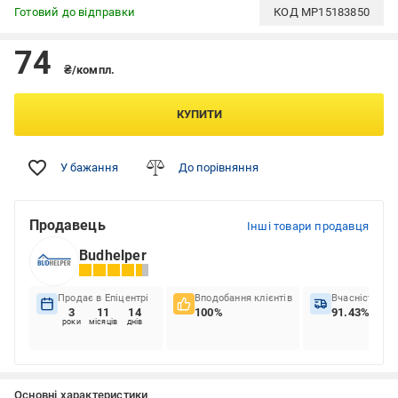
Готовий до відправки
КОД
MP15183850
74
₴/компл.
КУПИТИ
У бажання
До порівняння
Продавець
Інші товари продавця
Budhelper
Продає в Епіцентрі
Вподобання клієнтів
Вчасність до
3
11
14
100%
91.43%
роки
місяців
днів
Основні характеристики