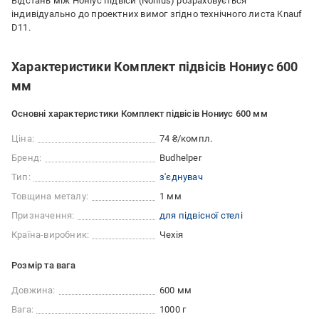
Відстань між Ноніус підвіси (Nonius) розраховується
індивідуально до проектних вимог згідно технічного листа Knauf
D11.
Характеристики Комплект підвісів Нониус 600
мм
Основні характеристики Комплект підвісів Нониус 600 мм
Ціна:
74 ₴/компл.
Бренд:
Budhelper
Тип:
з'єднувач
Товщина металу:
1 мм
Призначення:
для підвісної стелі
Країна-виробник:
Чехія
Розмір та вага
Довжина:
600 мм
Вага:
1000 г