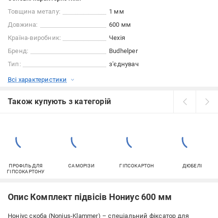
Товщина металу:
1 мм
Довжина:
600 мм
Країна-виробник:
Чехія
Бренд:
Budhelper
Тип:
з'єднувач
Всі характеристики
Також купують з категорій
ПРОФІЛЬ ДЛЯ
САМОРІЗИ
ГІПСОКАРТОН
ДЮБЕЛІ
ГІПСОКАРТОНУ
Опис Комплект підвісів Нониус 600 мм
Ноніус скоба (Nonius-Klammer) – спеціальний фіксатор для