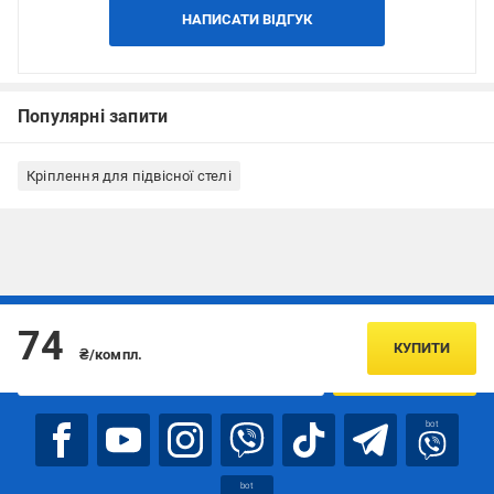
НАПИСАТИ ВІДГУК
Популярні запити
Кріплення для підвісної стелі
Підписуйтесь, щоб дізнаватись першим про акції та пропозиції
74
КУПИТИ
₴/компл.
ПІДПИСАТИСЯ
bot
bot