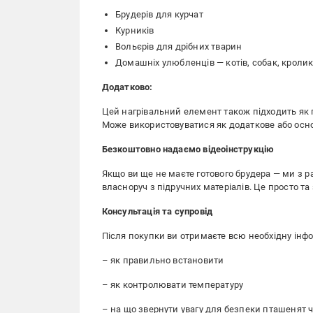
Брудерів для курчат
Курників
Вольєрів для дрібних тварин
Домашніх улюбленців — котів, собак, кролик
Додатково:
Цей нагрівальний елемент також підходить як п
Може використовуватися як додаткове або осн
Безкоштовно надаємо відеоінструкцію
Якщо ви ще не маєте готового брудера — ми з р
власноруч з підручних матеріалів. Це просто та
Консультація та супровід
Після покупки ви отримаєте всю необхідну ін
– як правильно встановити
– як контролювати температуру
– на що звернути увагу для безпеки пташенят 