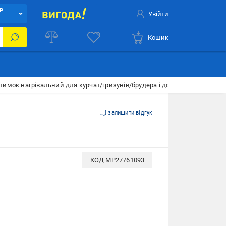
Р
Увійти
Кошик
лимок нагрівальний для курчат/гризунів/брудера і домашніх тварин 50
залишити відгук
КОД
MP27761093