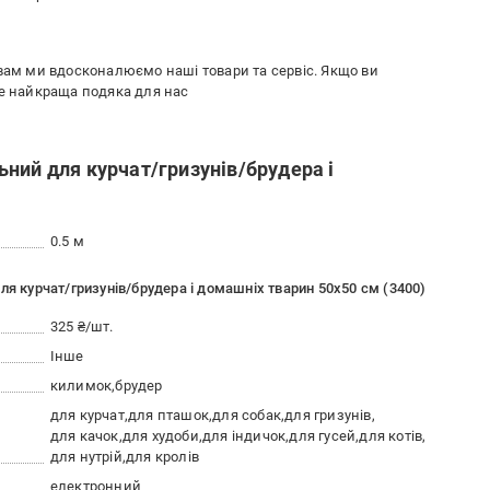
 вам ми вдосконалюємо наші товари та сервіс. Якщо ви
де найкраща подяка для нас
ний для курчат/гризунів/брудера і
0.5 м
ля курчат/гризунів/брудера і домашніх тварин 50х50 см (3400)
325 ₴/шт.
Інше
килимок
брудер
для курчат
для пташок
для собак
для гризунів
для качок
для худоби
для індичок
для гусей
для котів
для нутрій
для кролів
електронний