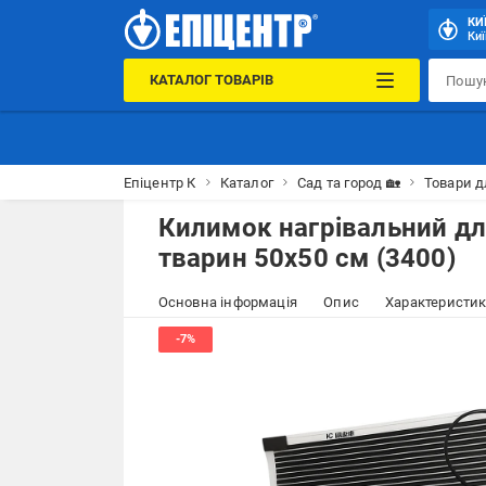
КИ
Киї
КАТАЛОГ ТОВАРІВ
Епіцентр К
Каталог
Сад та город 🏡
Товари д
Килимок нагрівальний дл
тварин 50х50 см (3400)
Основна інформація
Опис
Характеристи