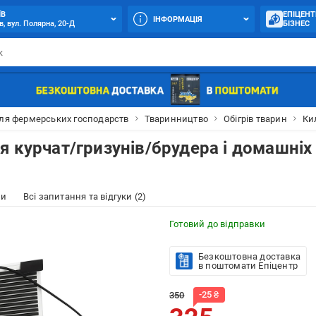
ЇВ
ЕПІЦЕНТ
ІНФОРМАЦІЯ
в, вул. Полярна, 20-Д
БІЗНЕС
ля фермерських господарств
Тваринництво
Обігрів тварин
Ки
я курчат/гризунів/брудера і домашніх
ки
Всі запитання та відгуки (2)
Готовий до відправки
Безкоштовна доставка
в поштомати Епіцентр
-
25
₴
350