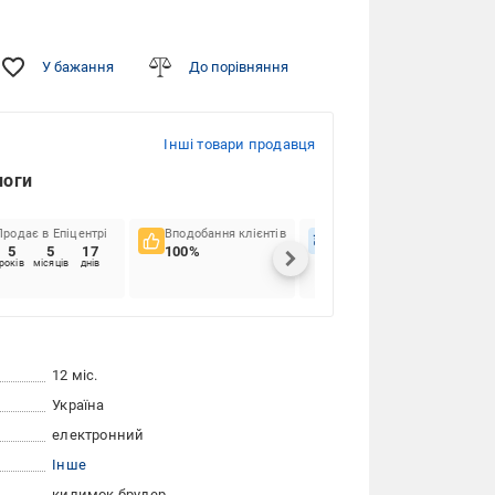
У бажання
До порівняння
Інші товари продавця
логи
Продає в Епіцентрі
Вподобання клієнтів
Вчасність доставок
5
5
17
100%
82.14%
років
місяців
днів
12 міс.
Україна
електронний
Інше
килимок
брудер