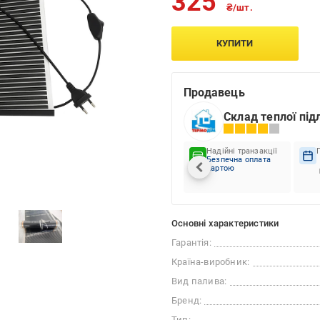
325
₴/шт.
КУПИТИ
Продавець
Склад теплої під
Надійні транзакції
Безпечна оплата
картою
Основні характеристики
Гарантія:
Країна-виробник:
Вид палива:
Бренд:
Тип: