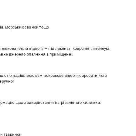
ів, морських свинок тощо
лівкова тепла підлога — під ламінат, ковролін, лінолеум.
овне джерело опалення в приміщенні.
адістю надішлемо вам покрокове відео, як зробити його
 зручно!
формацію щодо використання нагрівального килимка:
чи тваринок