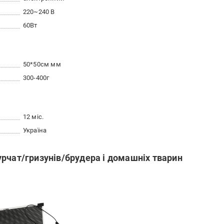
220~240 В
60Вт
50*50см мм
300-400г
12 міс.
Україна
рчат/гризунів/брудера і домашніх тварин