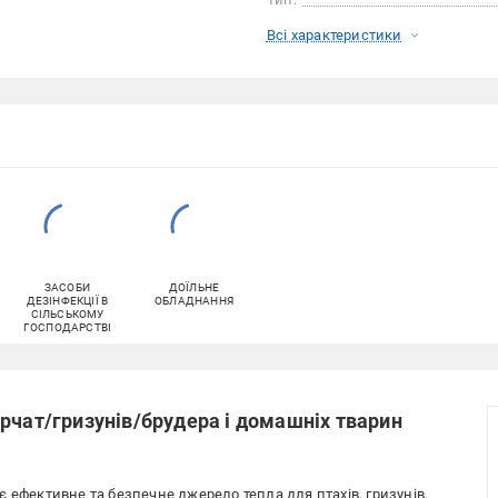
Всі характеристики
ЗАСОБИ
ДОЇЛЬНЕ
ДЕЗІНФЕКЦІЇ В
ОБЛАДНАННЯ
СІЛЬСЬКОМУ
ГОСПОДАРСТВІ
рчат/гризунів/брудера і домашніх тварин
 ефективне та безпечне джерело тепла для птахів, гризунів,