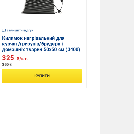
залишити відгук
Килимок нагрівальний для
курчат/гризунів/брудера і
домашніх тварин 50х50 см (3400)
325
₴/шт.
350 ₴
КУПИТИ