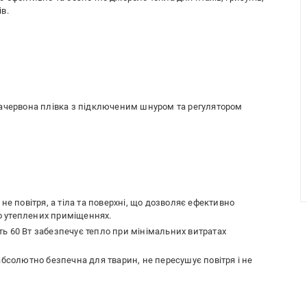
в.
рачервона плівка з підключеним шнуром та регулятором
не повітря, а тіла та поверхні, що дозволяє ефективно
но утеплених приміщеннях.
ь 60 Вт забезпечує тепло при мінімальних витратах
абсолютно безпечна для тварин, не пересушує повітря і не