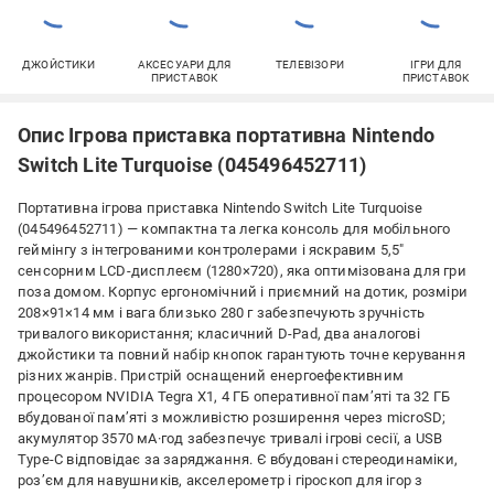
ДЖОЙСТИКИ
АКСЕСУАРИ ДЛЯ
ТЕЛЕВІЗОРИ
ІГРИ ДЛЯ
ПРИСТАВОК
ПРИСТАВОК
Опис Ігрова приставка портативна Nintendo
Switch Lite Turquoise (045496452711)
Портативна ігрова приставка Nintendo Switch Lite Turquoise
(045496452711) — компактна та легка консоль для мобільного
геймінгу з інтегрованими контролерами і яскравим 5,5"
сенсорним LCD-дисплеєм (1280×720), яка оптимізована для гри
поза домом. Корпус ергономічний і приємний на дотик, розміри
208×91×14 мм і вага близько 280 г забезпечують зручність
тривалого використання; класичний D‑Pad, два аналогові
джойстики та повний набір кнопок гарантують точне керування
різних жанрів. Пристрій оснащений енергоефективним
процесором NVIDIA Tegra X1, 4 ГБ оперативної пам’яті та 32 ГБ
вбудованої пам’яті з можливістю розширення через microSD;
акумулятор 3570 мА·год забезпечує тривалі ігрові сесії, а USB
Type‑C відповідає за заряджання. Є вбудовані стереодинаміки,
роз’єм для навушників, акселерометр і гіроскоп для ігор з