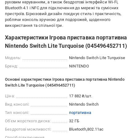
руховим керуванням, а також бездротові інтерфейси Wi‑Fi,
Bluetooth 4.1 і NFC для підключення до мережі та сумісних
пристроїв. Бірюзовий дизайн поєднує стиль і практичність,
роблячи консоль зручною для подорожей, щоденного
використання та спільної гри.
Характеристики Ігрова приставка портативна
Nintendo Switch Lite Turquoise (045496452711)
Модель:
Nintendo Switch Lite Turquoise
Бренд:
NINTENDO
Основні характеристики Ігрова приставка портативна Nintendo
Switch Lite Turquoise (045496452711)
Ціна:
17 882 ₴/шт.
Вид консолі:
Nintendo Switch
Тип консолі:
портативна
Об'єм жорсткого диска:
32 ГБ
Бездротові можливості:
Bluetooth
802.11ac
Спосіб підключення