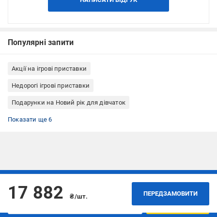
Популярні запити
Акції на ігрові приставки
Недорогі ігрові приставки
Подарунки на Новий рік для дівчаток
Подарунки на Новий рік для хлопчиків
Дитячі товари
Подарунки на День святого Миколая
Подарунки дітям на Новий рік
Електроніка
Портативні ігрові приставки
Показати ще 6
Підписуйтесь, щоб дізнаватись першим про акції та пропозиції
17 882
ПЕРЕДЗАМОВИТИ
₴/шт.
ПІДПИСАТИСЯ