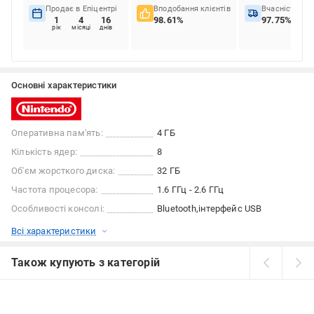
Продає в Епіцентрі
Вподобання клієнтів
Вчасність до
1
4
16
98.61%
97.75%
рік
місяці
днів
Основні характеристики
Оперативна пам'ять:
4 ГБ
Кількість ядер:
8
Об'єм жорсткого диска:
32 ГБ
Частота процесора:
1.6 ГГц - 2.6 ГГц
Особливості консолі:
Bluetooth
інтерфейс USB
Всі характеристики
Також купують з категорій