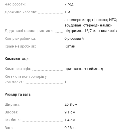
Час роботи:
7 год
Довжина кабелю:
1 м
акселерометр; гіроскоп; NFC;
вбудовані стереодинаміки;
Додаткові характеристики:
підтримка 16,7 млн кольорів
Колір виробника:
бірюзовий
Країна-виробник:
Китай
Комплектація
Комплектація:
приставка + геймпад
Кількість контролерів у
комплекті:
1
Розмір та вага
Ширина:
20.8 см
Висота:
9.1 см
Глибина:
1.4 см
Вага:
0.28 кг