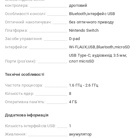
контролера:
дротовий
Особливості консолі:
Bluetooth
інтерфейс USB
Оптичний накопичувач:
без оптичного приводу
Платформа:
Nintendo Switch
Засоби управління:
D-pad
Інтерфейси:
Wi-Fi
AUX
USB
Bluetooth
microSD
USB Type-C; аудіовихід 3.5 мм;
Порти (роз'єми):
слот microSD
Технічні особливості
Частота процесора:
1.6 ГГц - 2.6 ГГц
Кількість ядер:
8
Оперативна пам'ять:
4 ГБ
Додаткова інформація
Кількість інтерфейсів USB:
1
Живлення:
акумулятор