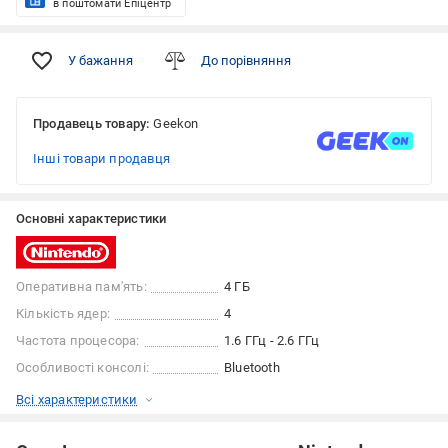
в поштомати Епіцентр
У бажання
До порівняння
Продавець товару:
Geekon
Інші товари продавця
Основні характеристики
Оперативна пам'ять:
4 ГБ
Кількість ядер:
4
Частота процесора:
1.6 ГГц - 2.6 ГГц
Особливості консолі:
Bluetooth
Всі характеристики