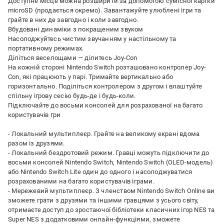
Доступне місце можна розширити за допомогою сумісної картки
microSD (продається окремо). Завантажуйте улюблені ігри та
грайте в них де завгодно і коли завгодно.
Вбудовані динаміки з покращеним звуком
Насолоджуйтесь чистим звучанням у настільному та
портативному режимах.
Діліться веселощами — ділитесь Joy-Con
На кожній стороні Nintendo Switch розташовано контролер Joy-
Con, які працюють у парі. Тримайте вертикально або
горизонтально. Поділіться контролером з другом і влаштуйте
спільну ігрову сесію будь-де і будь-коли.
Підключайте до восьми консолей для розрахованої на багато
користувачів гри
- Локальний мультиплеєр. Грайте на великому екрані вдома
разом із друзями.
- Локальний бездротовий режим. Гравці можуть підключити до
восьми консолей Nintendo Switch, Nintendo Switch (OLED-модель)
або Nintendo Switch Lite один до одного і насолоджуватися
розрахованими на багато користувачів іграми.
- Мережевий мультиплеєр. З членством Nintendo Switch Online ви
зможете грати з друзями та іншими гравцями з усього світу,
отримаєте доступ до зростаючої бібліотеки класичних ігор NES та
Super NES з додатковими онлайн-функціями, зможете