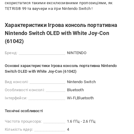
скористатися такими ексклюзивними пропозиціями, як
TETRIS® 99 та ваучери на ігри Nintendo Switch !
Характеристики Ігрова консоль портативна
Nintendo Switch OLED with White Joy-Con
(61042)
Бренд:
NINTENDO
Основні характеристики Ігрова консоль портативна Nintendo
Switch OLED with White Joy-Con (61042)
Вид консолі:
Nintendo Switch
Особливості консолі:
Bluetooth
Інтерфейси:
Wi-Fi
Bluetooth
Технічні особливості
Частота процесора:
1.6 ГГц - 2.6 ГГц
Кількість ядер:
4