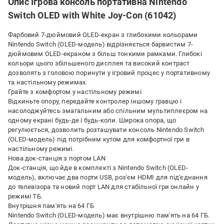
Опис Ігрова консоль портативна Nintendo
Switch OLED with White Joy-Con (61042)
Фарбовий 7-дюймовий OLED-екран з глибокими кольорами
Nintendo Switch (OLED-модель) відрізняється барвистим 7-
дюймовим OLED-екраном з більш тонкими рамками. Глибокі
кольори цього збільшеного дисплея та високий контраст
дозволять з головою поринути у ігровий процес у портативному
та настільному режимах.
Грайте з комфортом у настільному режимі
Відкиньте опору, передайте контролер іншому гравцю і
насолоджуйтесь змагальним або спільним мультиплеєром на
одному екрані будь-де і будь-коли. Широка опора, що
регулюється, дозволить розташувати консоль Nintendo Switch
(OLED-модель) під потрібним кутом для комфортної гри в
настільному режимі.
Нова док-станція з портом LAN
Док-станція, що йде в комплекті з Nintendo Switch (OLED-
модель), включає два порти USB, роз'єм HDMI для під'єднання
до телевізора та новий порт LAN для стабільної гри онлайн у
режимі ТБ.
Внутрішня пам'ять на 64 ГБ
Nintendo Switch (OLED-модель) має внутрішню пам'ять на 64 ГБ.