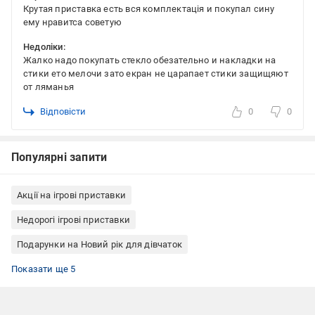
Крутая приставка есть вся комплектація и покупал сину
ему нравитса советую
Недоліки:
Жалко надо покупать стекло обезательно и накладки на
стики ето мелочи зато екран не царапает стики защищяют
от ляманья
Відповісти
0
0
Популярні запити
Акції на ігрові приставки
Недорогі ігрові приставки
Подарунки на Новий рік для дівчаток
Подарунки на Новий рік для хлопчиків
Дитячі товари
Подарунки на День святого Миколая
Подарунки дітям на Новий рік
Електроніка
Показати ще 5