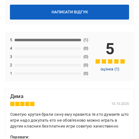
НАПИСАТИ ВІДГУК
5
(1)
5
4
(0)
3
(0)
2
(0)
оцінка
(
1
)
1
(0)
Дима
15.10.2025
Советую крутая брали сину ему нравитса те кто думаете што
игри надо докупать ето не обов'язково можно играть в
другие класние безплатние игри советую качественно
Переваги: