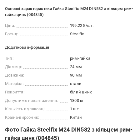
Основні характеристики Гайка Steelfix М24 DIN582 з кільцем рим-
гайка цинк (004845)
Ціна:
199.22 ₴/шт.
Бренд:
Steelfix
Додаткова інформація
Тип:
рим-гайка
Діаметр:
24 мм
Довжина:
90 мм
Матеріал:
сталь
Покриття:
білий цинк
Допустиме навантаження:
1800 кг
Кількість в упаковці:
1 шт.
Країна-виробник:
Китай
Фото Гайка Steelfix М24 DIN582 з кільцем рим-
гайка цинк (004845)