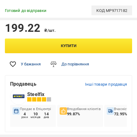
Готовий до відправки
КОД
MP9717182
199.22
₴/шт.
КУПИТИ
У бажання
До порівняння
Продавець
Інші товари продавця
Steelfix
Продає в Епіцентрі
Вподобання клієнтів
Вчасність до
4
10
14
99.87%
72.95%
роки
місяців
днів