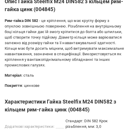
Опис Гайка Steelfix М24 DIN582 з кільцем рим-
гайка цинк (004845)
Рим-гайка DIN 582
- це кріплення, що має круглу форму з
опуклою зовнішньою поверхнею. Різьблення на внутрішньому
боці кільця гайки дає їй змогу кріпитися до болта або шпильки,
щоб створити точку підйому. Діаметр кільця може варіюватися
залежно від розміру гайки та її навантажувальної здатності.
Кільце має бути досить міцним, щоб витримувати максимальне
навантаження, зазначене в специфікації. Використовується як
кріплення у вантажопіднімальному обладнанні та інших
промислових галузях.
Матеріал
: сталь
Покриття
: цинкове
Характеристики Гайка Steelfix М24 DIN582 з
кільцем рим-гайка цинк (004845)
Стандарт: DIN 582 Крок
Додаткові характеристики:
різьблення, мм: 3,0