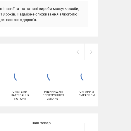
ні напої та тютюнові вироби можуть особи,
18 років. Надмірне споживання алкоголю і
ля вашого здоров'я.
СИСТЕМИ
РІДИНИ ДЛЯ
СИГАРИ Й
КОМПЛЕКТУЮЧ
НАГРІВАННЯ
ЕЛЕКТРОННИХ
СИГАРИЛИ
ДЛЯ
ТЮТЮНУ
СИГАРЕТ
ЕЛЕКТРОННИХ
СИГАРЕТ