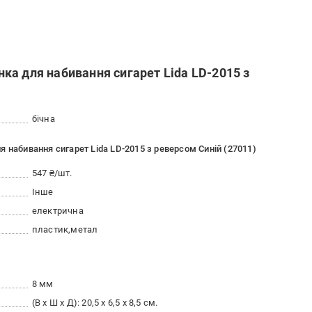
а для набивання сигарет Lida LD-2015 з
бічна
 набивання сигарет Lida LD-2015 з реверсом Синій (27011)
547 ₴/шт.
Інше
електрична
пластик
метал
8 мм
(В х Ш х Д): 20,5 х 6,5 х 8,5 см.