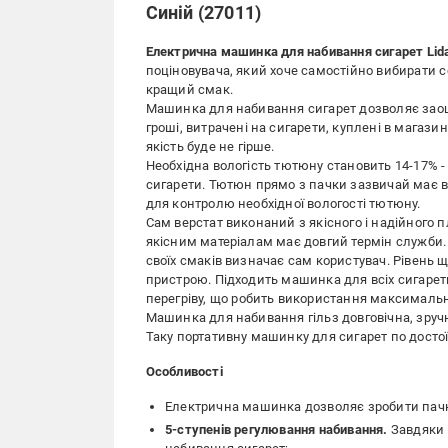
Синій (27011)
Електрична машинка для набивання сигарет Lid
поціновувача, який хоче самостійно вибирати со
кращий смак.
Машинка для набивання сигарет дозволяє заоща
гроші, витрачені на сигарети, куплені в магазин
якість буде не гірше.
Необхідна вологість тютюну становить 14-17% -
сигарети. Тютюн прямо з пачки зазвичай має в
для контролю необхідної вологості тютюну.
Сам верстат виконаний з якісного і надійного пл
якісним матеріалам має довгий термін служби. 
своїх смаків визначає сам користувач. Рівень
пристрою. Підходить машинка для всіх сигаретн
перегріву, що робить використання максималь
Машинка для набивання гільз довговічна, зручн
Таку портативну машинку для сигарет по достоїн
Особливості
Електрична машинка дозволяє зробити пачку
5-ступенів регулювання набивання.
Завдяки 