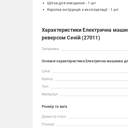
Щітка для очищення - 1 шт.
Коротка інструкція з експлуатації - 1 шт.
Характеристики Електрична машинк
реверсом Синій (27011)
Заправка:
Основні характеристики Електрична машинка для
Ціна:
Бренд:
Тип:
Матеріал:
Розмір та вага
Діаметр гільз:
Розмір: