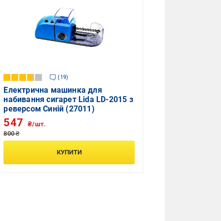
19
Електрична машинка для
набивання сигарет Lida LD-2015 з
реверсом Синій (27011)
547
₴/шт.
800 ₴
КУПИТИ