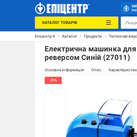
КИ
Киї
КАТАЛОГ ТОВАРІВ
Епіцентр К
Каталог
Продукти
Тютюнові виро
Електрична машинка для 
реверсом Синій (27011)
Основна інформація
Опис
Характеристи