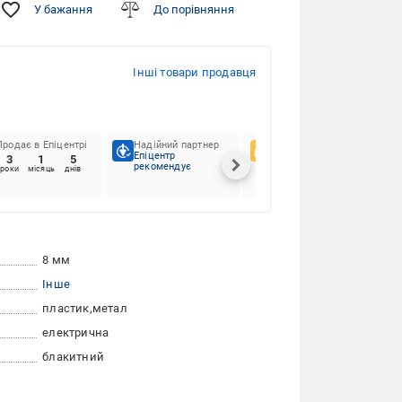
У бажання
До порівняння
Інші товари продавця
Продає в Епіцентрі
Надійний партнер
Вподобання клієнтів
Епіцентр
3
1
5
100%
рекомендує
роки
місяць
днів
Фото від
покупців
8 мм
Інше
пластик
метал
електрична
блакитний