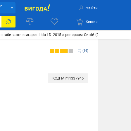
Р
Увійти
Кошик
набивання сигарет Lida LD-2015 з реверсом Синій (27011)
19
КОД
MP11337946