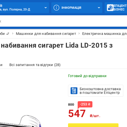
ЇВ
ЕПІЦЕНТ
ІНФОРМАЦІЯ
в, вул. Полярна, 20-Д
БІЗНЕС
би 🚬
Машинки для набивання сигарет
Електрична машинка для 
набивання сигарет Lida LD-2015 з
ки
Всі запитання та відгуки (28)
Готовий до відправки
Безкоштовна доставка
в поштомати Епіцентр
-
253
₴
800
547
₴/шт.