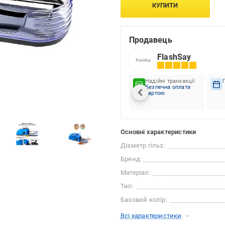
КУПИТИ
Продавець
FlashSay
Надійні транзакції
Безпечна оплата
картою
Основні характеристики
Діаметр гільз:
Бренд:
Матеріал:
Тип:
Базовий колір:
Всі характеристики