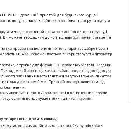
a LD-2015
- ідеальний пристрій для будь-якого курця і
рт тютюну, щільність набивки, тип гільз і паперу та відчути
дити час, витрачений на виготовлення сигарет вручну, і
і. Ви можете заощадити до 70% від вартості пачки сигарет, а
 тільки правильна вологість тютюну гарантує добре набиті
ологість 30-40%. Рекомендується використовувати гігрометр
астика, а трубка для фіксації - з нержавіючої сталі. Завдяки
Прилад має 5 рівнів щільності набивання, які відповідно до
 щільності забивання виставляється регулювальним гвинтом
их гільз діаметром 8 мм. Пристрій володіє захистом від
но безпечним.
о очищується після використання і її легко взяти з собою.
ству оцінять всі шанувальники і цінителі куріння.
 сигарет всього з
а 4-5 хвилин
;
цьому можна самостійно задавати необхідну щільність