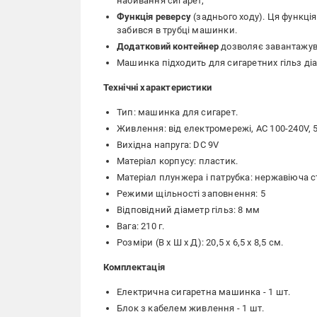
набивання сигарет;
Функція реверсу
(заднього ходу). Ця функці
забився в трубці машинки.
Додатковий контейнер
дозволяє завантажув
Машинка підходить для сигаретних гільз д
Технічні характеристики
Тип: машинка для сигарет.
Живлення: від електромережі, AC 100-240V, 5
Вихідна напруга: DC 9V
Матеріал корпусу: пластик.
Матеріал плунжера і патрубка: нержавіюча с
Режими щільності заповнення: 5
Відповідний діаметр гільз: 8 мм
Вага: 210 г.
Розміри (В х Ш х Д): 20,5 х 6,5 х 8,5 см.
Комплектація
Електрична сигаретна машинка - 1 шт.
Блок з кабелем живлення - 1 шт.