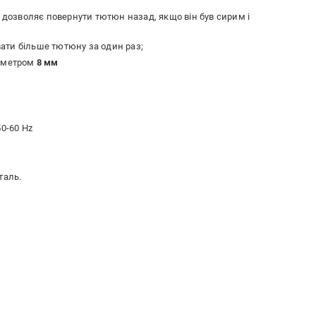
я дозволяє повернути тютюн назад, якщо він був сирим і
ати більше тютюну за один раз;
іаметром
8 мм
0-60 Hz
таль.