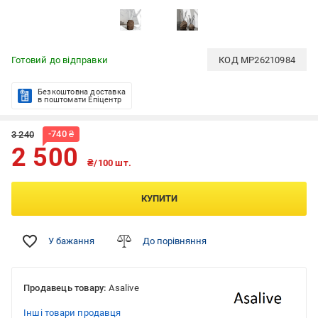
Готовий до відправки
КОД
MP26210984
Безкоштовна доставка
в поштомати Епіцентр
-
740
₴
3 240
2 500
₴/100 шт.
КУПИТИ
У бажання
До порівняння
Продавець товару:
Asalive
Інші товари продавця