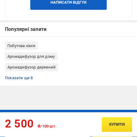
НАПИСАТИ ВІДГУК
Популярні запити
Побутова хімія
Аромадифузор для дому
Аромадифузор деревний
Аромадифузор квіти
Аромадифузор фруктовий
Аромадифузор для сну
Аромадифузор для вітальні
Аромадифузор для кухні
Аромадифузор для холу
Аромадифузор для спальні
Аромадифузори цитрус
Показати ще 8
Підписуйтесь, щоб дізнаватись першим про акції та пропозиції
2 500
КУПИТИ
₴/100 шт.
ПІДПИСАТИСЯ