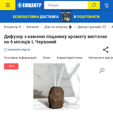
Епіцентр К
Каталог
Дім та інтер'єр 🏠
Декор і дизайн 💥
Дифузор з каменю піщанику аромату вистачає
на 6 місяців L Червоний
залишити відгук
Основна інформація
Опис
Характеристики
Написати відгу