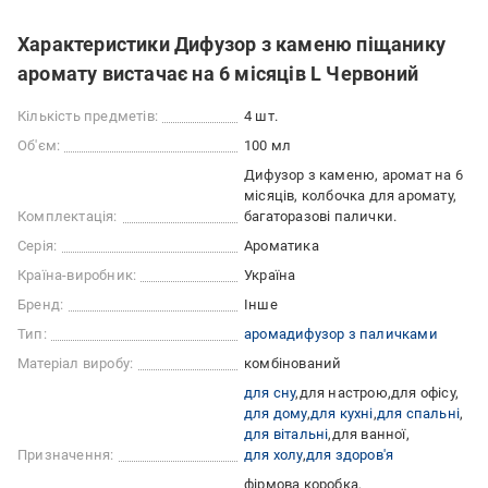
Характеристики Дифузор з каменю піщанику
аромату вистачає на 6 місяців L Червоний
Кількість предметів:
4 шт.
Об'єм:
100 мл
Дифузор з каменю, аромат на 6
місяців, колбочка для аромату,
Комплектація:
багаторазові палички.
Серія:
Ароматика
Країна-виробник:
Україна
Бренд:
Інше
Тип:
аромадифузор з паличками
Матеріал виробу:
комбінований
для сну
для настрою
для офісу
для дому
для кухні
для спальні
для вітальні
для ванної
Призначення:
для холу
для здоров'я
фірмова коробка