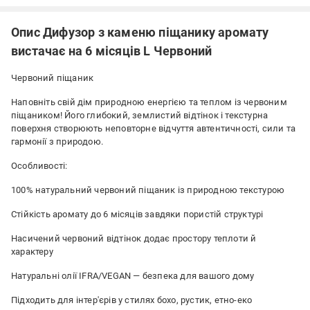
Опис Дифузор з каменю піщанику аромату
вистачає на 6 місяців L Червоний
Червоний піщаник
Наповніть свій дім природною енергією та теплом із червоним
піщаником! Його глибокий, землистий відтінок і текстурна
поверхня створюють неповторне відчуття автентичності, сили та
гармонії з природою.
Особливості:
100% натуральний червоний піщаник із природною текстурою
Стійкість аромату до 6 місяців завдяки пористій структурі
Насичений червоний відтінок додає простору теплоти й
характеру
Натуральні олії IFRA/VEGAN — безпека для вашого дому
Підходить для інтер'єрів у стилях бохо, рустик, етно-еко