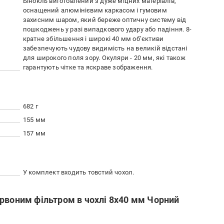
Бінокль виготовлений з дуже міцних матеріалів,
оснащений алюмінієвим каркасом і гумовим
захисним шаром, який береже оптичну систему від
пошкоджень у разі випадкового удару або падіння. 8-
кратне збільшення і широкі 40 мм об’єктиви
забезпечують чудову видимість на великій відстані
для широкого поля зору. Окуляри - 20 мм, які також
гарантують чітке та яскраве зображення.
682 г
155 мм
157 мм
У комплект входить товстий чохол.
рвоним фільтром в чохлі 8x40 мм Чорний