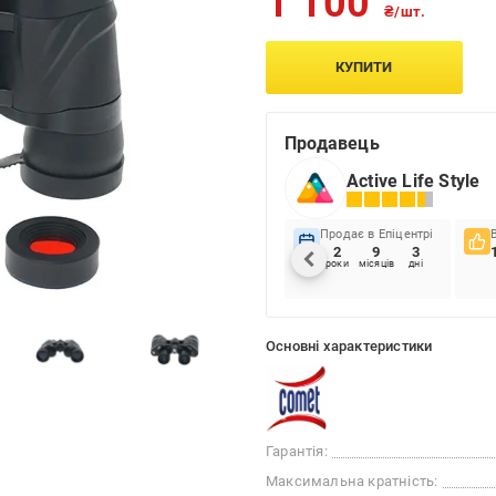
1 100
₴/шт.
КУПИТИ
Продавець
Active Life Style
Продає в Епіцентрі
2
9
3
роки
місяців
дні
Основні характеристики
Гарантія:
Максимальна кратність: