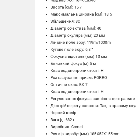
Модель: AXP104-7_8x40
Висота [см]: 15,7
Максимальна ширина [см]: 18,5
Збільшення: 8x
Діаметр об’єктива [мм]: 40
Діаметр окуляра (мм) 20 мм
Лінійне поле зору: 119m/1000m
Кутове поле зору: 6,8 °
Фокусна відстань (мм) 13 мм
Близький фокус (м) 5 м
Клас водонепроникності: Ні
Розташування призм: PORRO
Оптичне скло: BK-7
Клас водонепроникності: Ні
Регулювання фокуса: зовнішнє центральне
Діоптрійне регулювання: Так, в правому оку
Чорний колір
Вага [г]: 682 г
Виробник: Comet
Розмір виробу: (мм) 185X52X155mm