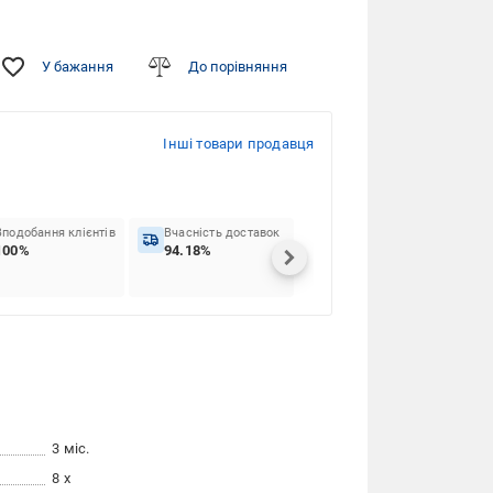
У бажання
До порівняння
Інші товари продавця
Вподобання клієнтів
Вчасність доставок
100%
94.18%
3 міс.
8 x