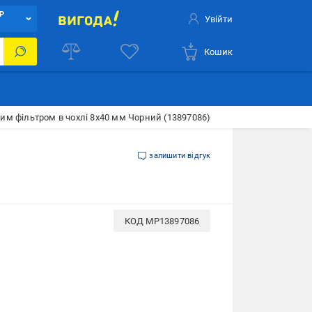
Р
Увійти
Кошик
им фільтром в чохлі 8x40 мм Чорний (13897086)
залишити відгук
КОД
MP13897086