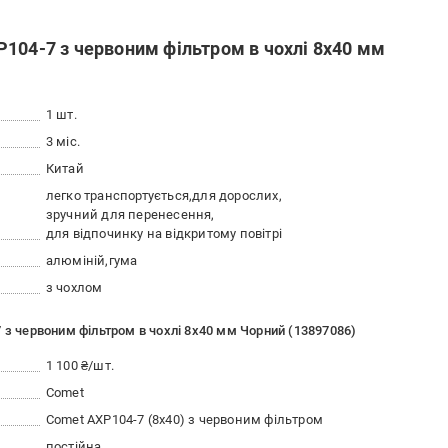
104-7 з червоним фільтром в чохлі 8x40 мм
1 шт.
3 міс.
Китай
легко транспортується
для дорослих
зручний для перенесення
для відпочинку на відкритому повітрі
алюміній
гума
з чохлом
 з червоним фільтром в чохлі 8x40 мм Чорний (13897086)
1 100 ₴/шт.
Comet
Comet AXP104-7 (8x40) з червоним фільтром
постійна