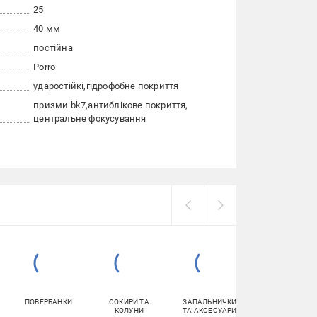
25
40 мм
постійна
Porro
ударостійкі
гідрофобне покриття
призми bk7
антиблікове покриття
центральне фокусування
ПОВЕРБАНКИ
СОКИРИ ТА
ЗАПАЛЬНИЧКИ
ТРЕКІНГОВІ
КОЛУНИ
ТА АКСЕСУАРИ
ПАЛИЦІ