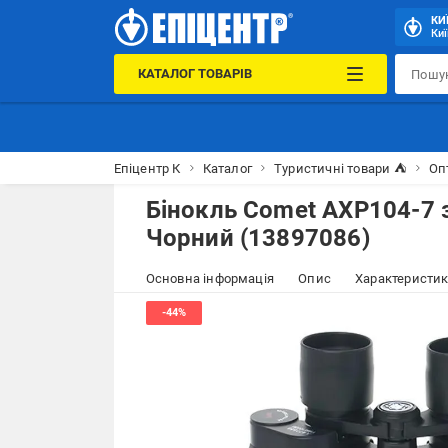
КИ
Киї
КАТАЛОГ ТОВАРІВ
Епіцентр К
Каталог
Туристичні товари ⛺
Оп
Бінокль Comet AXP104-7 
Чорний (13897086)
Основна інформація
Опис
Характеристи