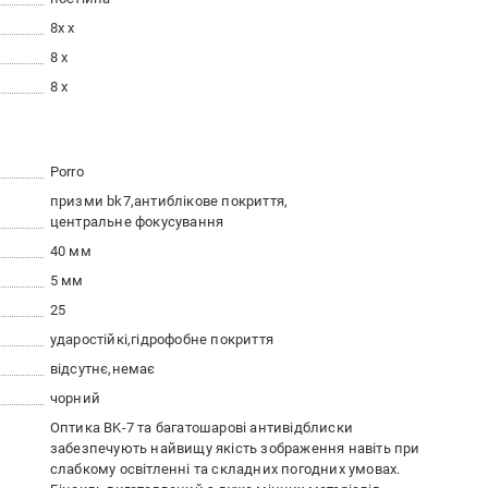
8x x
8 x
8 x
Porro
призми bk7
антиблікове покриття
центральне фокусування
40 мм
5 мм
25
ударостійкі
гідрофобне покриття
відсутнє
немає
чорний
Оптика BK-7 та багатошарові антивідблиски
забезпечують найвищу якість зображення навіть при
слабкому освітленні та складних погодних умовах.