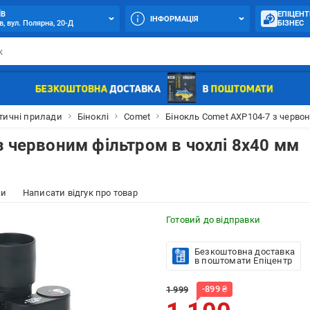
ЇВ
ЕПІЦЕНТ
ІНФОРМАЦІЯ
в, вул. Полярна, 20-Д
БІЗНЕС
тичні прилади
Біноклі
Comet
Бінокль Comet AXP104-7 з червон
з червоним фільтром в чохлі 8x40 мм
ки
Написати відгук про товар
Готовий до відправки
Безкоштовна доставка
в поштомати Епіцентр
-
899
₴
1 999