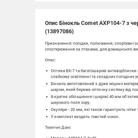
Опис Бінокль Comet AXP104-7 з че
(13897086)
Призначення: поїздки, полювання, спортивні зах
спостереження за птахами, для домашнього ви
Опис:
Оптика BK-7 та багатошарові антивідблиски
слабкому освітленні та складних погодних у
Бінокль виготовлений з дуже міцних матер
шаром, який береже оптичну систему від по
8-кратне збільшення і широкі 40 мм об’єкти
широкого поля зору.
Окуляри - 20 мм, які також гарантують чітке
У комплект входить товстий чохол.
Технічні Дані: