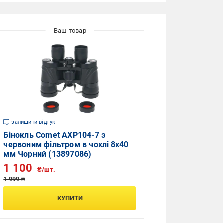
залишити відгук
Бінокль Comet AXP104-7 з
червоним фільтром в чохлі 8x40
мм Чорний (13897086)
1 100
₴/шт.
1 999 ₴
КУПИТИ