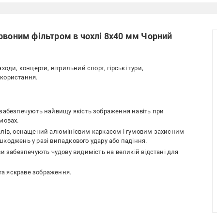
рвоним фільтром в чохлі 8x40 мм Чорний
оди, концерти, вітрильний спорт, гірські тури,
користання.
 забезпечують найвищу якість зображення навіть при
мовах.
іалів, оснащений алюмінієвим каркасом і гумовим захисним
шкоджень у разі випадкового удару або падіння.
ви забезпечують чудову видимість на великій відстані для
 та яскраве зображення.