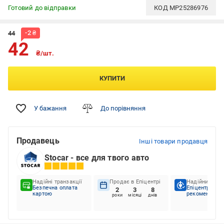
Готовий до відправки
КОД
MP25286976
-
2
₴
44
42
₴/шт.
КУПИТИ
У бажання
До порівняння
Продавець
Інші товари продавця
Stocar - все для твого авто
Надійні транзакції
Продає в Епіцентрі
Надійний пар
Безпечна оплата
Епіцентр
2
3
8
картою
рекомендує
роки
місяці
днів