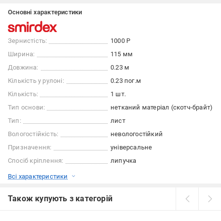
Основні характеристики
Зернистість:
1000 Р
Ширина:
115 мм
Довжина:
0.23 м
Кількість у рулоні:
0.23 пог.м
Кількість:
1 шт.
Тип основи:
нетканий матеріал (скотч-брайт)
Тип:
лист
Вологостійкість:
невологостійкий
Призначення:
універсальне
Спосіб кріплення:
липучка
Всі характеристики
Також купують з категорій