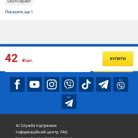
Скотч-брайт
Наждачний папір на липучці
Показати ще 1
Підписуйтесь, щоб дізнаватись першим про акції та пропозиції
42
КУПИТИ
₴/шт.
ПІДПИСАТИСЯ
bot
bot
АІ Служба підтримки
Інформаційний центр, FAQ