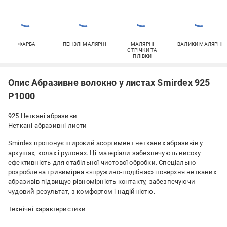
ФАРБА
ПЕНЗЛІ МАЛЯРНІ
МАЛЯРНІ
ВАЛИКИ МАЛЯРНІ
СТРІЧКИ ТА
ПЛІВКИ
Опис Абразивне волокно у листах Smirdex 925
P1000
925 Неткані абразиви
Неткані абразивні листи
Smirdex пропонує широкий асортимент нетканих абразивів у
аркушах, колах і рулонах. Ці матеріали забезпечують високу
ефективність для стабільної чистової обробки. Спеціально
розроблена тривимірна «»пружино-подібна«» поверхня нетканих
абразивів підвищує рівномірність контакту, забезпечуючи
чудовий результат, з комфортом і надійністю.
Технічні характеристики