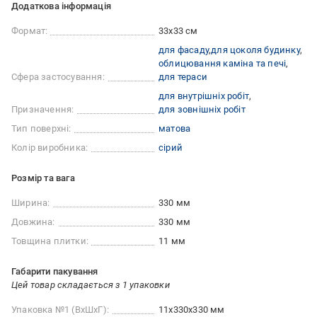
Додаткова інформація
Формат:
33x33 см
для фасаду
для цоколя будинку
облицювання каміна та печі
Сфера застосування:
для тераси
для внутрішніх робіт
Призначення:
для зовнішніх робіт
Тип поверхні:
матова
Колір виробника:
сірий
Розмір та вага
Ширина:
330 мм
Довжина:
330 мм
Товщина плитки:
11 мм
Габарити пакування
Цей товар складається з 1 упаковки
Упаковка №1 (ВхШхГ):
11x330x330 мм