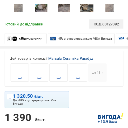
Готовий до відправки
КОД
60127092
-5% з суперкредиткою VISA Вигода
-
Цей товар із колекції
Marsala Ceramika Paradyz
ще 18
1 320.50
₴/шт.
До -10% з суперкредиткою Visa
Вигода
1 390
₴/шт.
+ 13.9 бала