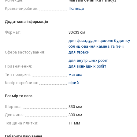
Колекція:
Marsala Ceramika Paradyz
Країна-виробник:
Польща
Додаткова інформація
Формат:
30x33 см
для фасаду
для цоколя будинку
облицювання каміна та печі
Сфера застосування:
для тераси
для внутрішніх робіт
Призначення:
для зовнішніх робіт
Тип поверхні:
матова
Колір виробника:
сірий
Розмір та вага
Ширина:
330 мм
Довжина:
300 мм
Товщина плитки:
11 мм
Габарити пакування