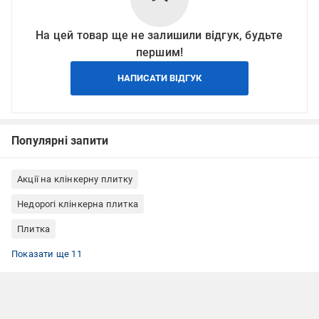
На цей товар ще не залишили відгук, будьте
першим!
НАПИСАТИ ВІДГУК
Популярні запити
Акції на клінкерну плитку
Недорогі клінкерна плитка
Плитка
Фасадна плитка
Клінкерна плитка для внутрішнього оздоблення
Цокольна плитка (клінкер для цоколя)
Клінкерна плитка для вулиці
Клінкерна плитка для каміна
Клінкерна плитка матовая
Клінкерна плитка Польща
Клінкерна плитка плитка
Клінкерна плитка Ceramika Paradyz
Клінкерна плитка сіра
Клінкерна плитка для тераси
Показати ще 11