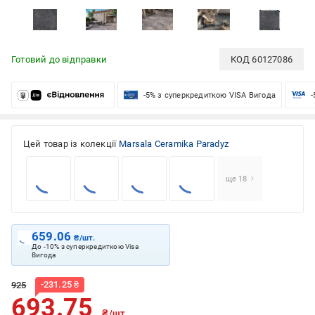
Готовий до відправки
КОД
60127086
-5% з суперкредиткою VISA Вигода
-
Цей товар із колекції
Marsala Ceramika Paradyz
ще 18
659.06
₴/шт.
До -10% з суперкредиткою Visa
Вигода
-
231.25
₴
925
693.75
₴/шт.