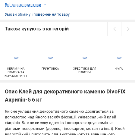
Всі характеристики
Умови обміну і повернення товару
Також купують з категорій
КЕРАМІЧНА
ҐРУНТОВКА
ХРЕСТИКИ ДЛЯ
ФУГА
ПЛИТКА ТА
ПЛИТКИ
КЕРАМОГРАНІТ
Опис Клей для декоративного каменю DivoFIX
Акрилін-5 6 кг
Якісне укладання декоративного каменю досягається за
допомогою надійного засобу фіксації. Універсальний клей
«Акрілін-5» має високу адгезію і швидко з'єднує камінь з
різними поверхнями (дерево, гіпсокартон, метал та інші). Клей
водостійкий і підходить для внутрішнього та зовнішнього