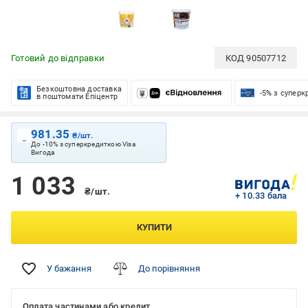
Готовий до відправки
КОД
90507712
Безкоштовна доставка
-5% з супер
в поштомати Епіцентр
981.35
₴/шт.
До -10% з суперкредиткою Visa
Вигода
1 033
₴/шт.
+ 10.33 бала
КУПИТИ
У бажання
До порівняння
Оплата частинами або кредит