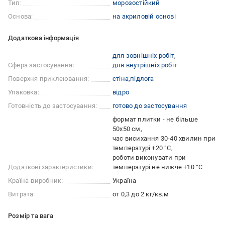
Тип:
морозостійкий
Основа:
на акриловій основі
Додаткова інформація
для зовнішніх робіт
Сфера застосування:
для внутрішніх робіт
Поверхня приклеювання:
стіна
підлога
Упаковка:
відро
Готовність до застосування:
готово до застосування
формат плитки - не більше
50х50 см
час висихання 30-40 хвилин при
температурі +20 °С
роботи виконувати при
Додаткові характеристики:
температурі не нижче +10 °С
Країна-виробник:
Україна
Витрата:
от 0,3 до 2 кг/кв.м
Розмір та вага