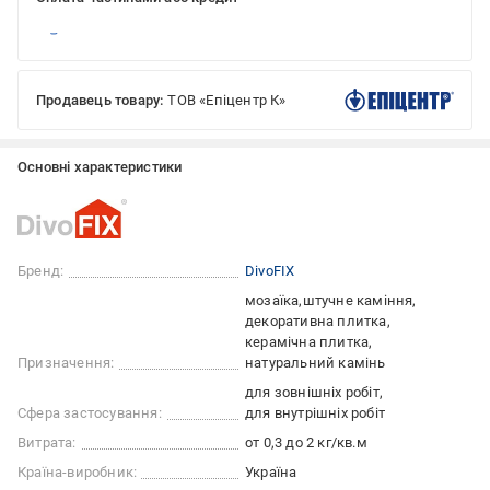
Продавець товару:
ТОВ «Епіцентр К»
Основні характеристики
Бренд:
DivoFIX
мозаїка
штучне каміння
декоративна плитка
керамічна плитка
Призначення:
натуральний камінь
для зовнішніх робіт
Сфера застосування:
для внутрішніх робіт
Витрата:
от 0,3 до 2 кг/кв.м
Країна-виробник:
Україна