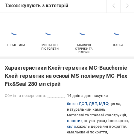
Також купують з категорій
ГЕРМЕТИКИ
МОНТАЖНІ
МАЛЯРНІ
ФАРБА
ПІСТОЛЕТИ
СТРІЧКИ ТА
ПЛІВКИ
Характеристики Клей-герметик MC-Bauchemie
Клей-герметик на основі MS-полімеру MC-Flex
Fix&Seal 280 мл сірий
Обмін та повернення:
14 днів з дня покупки
бетон
ДСП, ДВП, МДФ
цегла
натуральний камінь
металеві та сталеві конструкції
пластик
штукатурка
гіпсокартон
скло
кахель
дерев'яні покриття
емальовані покриття