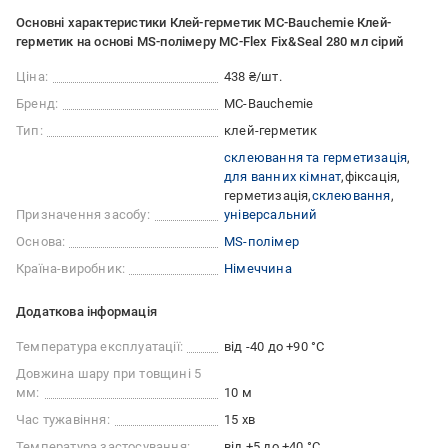
Основні характеристики Клей-герметик MC-Bauchemie Клей-
герметик на основі MS-полімеру MC-Flex Fix&Seal 280 мл сірий
Ціна:
438 ₴/шт.
Бренд:
MC-Bauchemie
Тип:
клей-герметик
склеювання та герметизація
для ванних кімнат
фіксація
герметизація
склеювання
Призначення засобу:
універсальний
Основа:
MS-полімер
Країна-виробник:
Німеччина
Додаткова інформація
Температура експлуатації:
від -40 до +90 °C
Довжина шару при товщині 5
мм:
10 м
Час тужавіння:
15 хв
Температура застосування:
від +5 до +40 °С