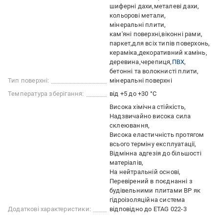
шиферні дахи
металеві дахи
кольорові метали
мінеральні плити
кам'яні поверхні
віконні рами
паркет
для всіх типів поверхонь
кераміка
декоративний камінь
деревина
черепиця
ПВХ
бетонні та волокнисті плити
Тип поверхні:
мінеральні поверхні
Температура зберігання:
від +5 до +30 °C
Висока хімічна стійкість
Надзвичайно висока сила
склеювання
Висока еластичність протягом
всього терміну експлуатації
Відмінна адгезія до більшості
матеріалів
На нейтральній основі
Перевірений в поєднанні з
будівельними плитами BP як
гідроізоляційна система
Додаткові характеристики:
відповідно до ETAG 022-3