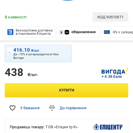
В наявності
КОД
90510971
Безкоштовна доставка
-5% з супер
в поштомати Епіцентр
416.10
₴/шт.
До -10% з суперкредиткою Visa
Вигода
438
₴/шт.
+ 4.38 бала
КУПИТИ
У бажання
До порівняння
Продавець товару:
ТОВ «Епіцентр К»