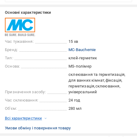
Основні характеристики
Час тужавіння:
15 хв
Бренд:
MC-Bauchemie
Тип:
клей-герметик
Основа:
MS-полімер
склеювання та герметизація
для ванних кімнат
фіксація
герметизація
склеювання
Призначення засобу:
універсальний
Час склеювання:
24 год
Об'єм:
280 мл
Всі характеристики
Умови обміну і повернення товару