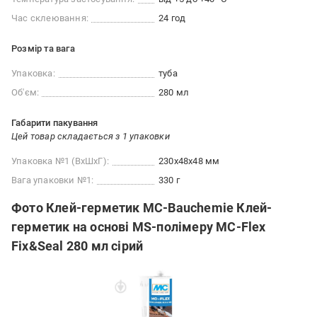
Час склеювання:
24 год
Розмір та вага
Упаковка:
туба
Об'єм:
280 мл
Габарити пакування
Цей товар складається з 1 упаковки
Упаковка №1 (ВхШхГ):
230x48x48 мм
Вага упаковки №1:
330 г
Фото Клей-герметик MC-Bauchemie Клей-
герметик на основі MS-полімеру MC-Flex
Fix&Seal 280 мл сірий