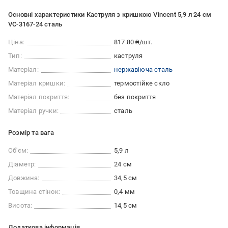
Основні характеристики Каструля з кришкою Vincent 5,9 л 24 см
VC-3167-24 сталь
Ціна:
817.80 ₴/шт.
Тип:
каструля
Матеріал:
нержавіюча сталь
Матеріал кришки:
термостійке скло
Матеріал покриття:
без покриття
Матеріал ручки:
сталь
Розмір та вага
Об'єм:
5,9 л
Діаметр:
24 см
Довжина:
34,5 см
Товщина стінок:
0,4 мм
Висота:
14,5 см
Додаткова інформація