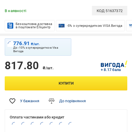
В наявності
КОД
51637372
Безкоштовна доставка
-5% з суперкредиткою VISA Вигода
в поштомати Епіцентр
776.91
₴/шт.
До -10% з суперкредиткою Visa
Вигода
817.80
₴/шт.
+ 8.17 бала
КУПИТИ
У бажання
До порівняння
Оплата частинами або кредит