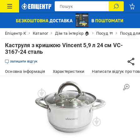
Епіцентр К
Каталог
Дім та інтер'єр 🏠
Посуд 🍴
Посуд для
Каструля з кришкою Vincent 5,9 л 24 см VC-
3167-24 сталь
залишити відгук
Основна інформація
Характеристики
Написати відгук про тов