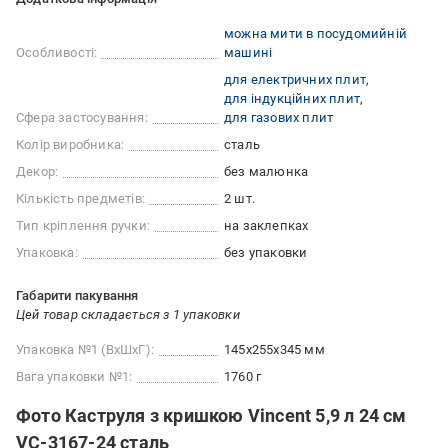
можна мити в посудомийній
Особливості:
машині
для електричних плит
для індукційних плит
Сфера застосування:
для газових плит
Колір виробника:
сталь
Декор:
без малюнка
Кількість предметів:
2 шт.
Тип кріплення ручки:
на заклепках
Упаковка:
без упаковки
Габарити пакування
Цей товар складається з 1 упаковки
Упаковка №1 (ВхШхГ):
145x255x345 мм
Вага упаковки №1:
1760 г
Фото Каструля з кришкою Vincent 5,9 л 24 см
VC-3167-24 сталь