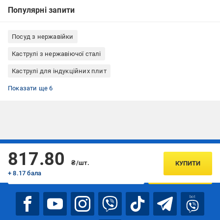
Популярні запити
Посуд з нержавійки
Каструлі з нержавіючої сталі
Каструлі для індукційних плит
Каструлі Vincent
Каструлі для газових плит
Каструлі для електричних плит
Каструлі Велика Британія
Каструлі можна мити в посудомийній машині
Каструлі з кришкою
Показати ще 6
Підписуйтесь, щоб дізнаватись першим про акції та пропозиції
817.80
₴/шт.
КУПИТИ
+ 8.17 бала
ПІДПИСАТИСЯ
bot