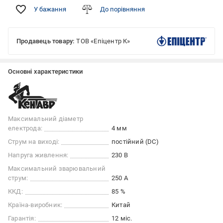
У бажання
До порівняння
Продавець товару:
ТОВ «Епіцентр К»
Основні характеристики
Максимальний діаметр
електрода:
4 мм
Струм на виході:
постійний (DC)
Напруга живлення:
230 В
Максимальний зварювальний
струм:
250 А
ККД:
85 %
Країна-виробник:
Китай
Гарантія:
12 міс.