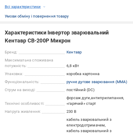
Всі характеристики
Умови обміну і повернення товару
Характеристики Інвертор зварювальний
Кентавр СВ-200Р Микрон
Бренд:
Кентавр
Максимальна споживана
потужність:
6,8 кВт
Упаковка:
коробка картонна
Функціональність:
ручне дугове зварювання (ММА)
Струм на виході:
постійний (DC)
форсаж дуги
антиприлипання
Технічні особливості:
«гарячий» старт
Напруга живлення:
230 В
кабель зварювальний з
електродотримачем
кабель зварювальний з