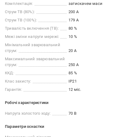
Комплектація:
затискачем маси
Струм ТВ (80%):
200 А
Струм ТВ (100%):
179 А
Тривалість включення (ТВ):
80 %
Межі зміни напруги мережі:
10 %
Мінімальний зварювальний
струм:
20 А
Максимальний зварювальний
струм:
250 А
ККД:
85 %
Клас захисту:
IP21
Гарантія:
12 міс.
Робочі характеристики
Напруга холостого ходу:
70 В
Параметри оснастки