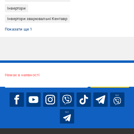
Інвертори
Інвертори зварювальні Кентавр
Інвертори зварювальні ММА
Показати ще 1
Підписуйтесь, щоб дізнаватись першим про акції та пропозиції
Немає в наявності
ПІДПИСАТИСЯ
bot
bot