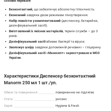
Основні переваги
Безконтактний,
що забезпечує абсолютну гігієнічність.
Економний
завдяки двом режимам піноутворення.
Набір повністю укомплектований
(диспенсер, батарейки,
дезінфікувальний засіб).
Виготовлений із якісних матеріалів
, термін служби – до 3
років.
Дезінфікувальний засіб
вбиває бактерії та віруси.
Зволожує шкіру
завдяки допоміжній речовині – гліцерину.
Дезінфікувальний засіб «Маносепт» зареєстровано в МОЗ
України.
Характеристики Диспенсер безконтактний
Manorm 250 мл 1 шт./уп.
Обмін та повернення:
поверненню не підлягає
Стать:
унісекс
Серія:
Hygiene & Fresh