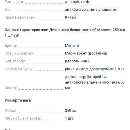
Тип шкіри:
для всіх типів
Дія:
антибактеріальна
очищення
Країна-виробник:
Китай
Основні характеристики Диспенсер безконтактний Manorm 250 мл
1 шт./уп.
Бренд:
Manorm
Клас косметики:
Мас-маркет (доступна)
Тип засобу:
неорганічний
Форма випуску:
рідке мило
з дозатором
дой-пак
диспенсер, батарейки,
антибактеріальне мило-піна 600
Склад:
мл
Розмір та вага
Об'єм:
250 мл
Кількість в упаковці:
1 шт.