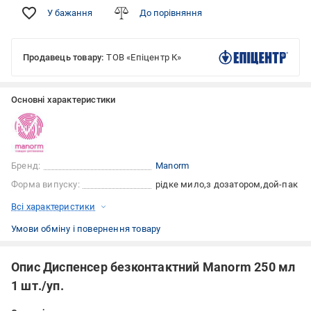
У бажання
До порівняння
Продавець товару:
ТОВ «Епіцентр К»
Основні характеристики
Бренд:
Manorm
Форма випуску:
рідке мило
з дозатором
дой-пак
Всі характеристики
Умови обміну і повернення товару
Опис Диспенсер безконтактний Manorm 250 мл
1 шт./уп.