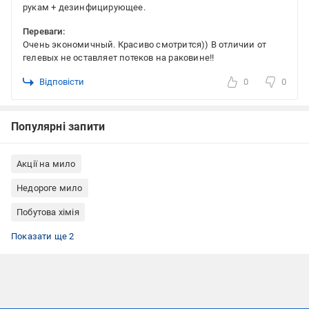
рукам + дезинфицирующее.
Переваги:
Очень экономичный. Красиво смотрится)) В отличии от
гелевых не оставляет потеков на раковине!!
Відповісти
0
0
Популярні запити
Акції на мило
Недороге мило
Побутова хімія
Мило з дозатором
Мило Manorm
Показати ще 2