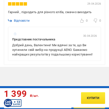
29.04.2026
Гарний , підходить для різного хліба, смачно виходить
Відповісти
0
0
30.04.2026
Представник постачальника
Добрий день, Валентине! Ми вдячні за те, що Ви
зупинили свій вибір на продукції AENO. Бажаємо
найкращих результатів у подальшому користуванні!
1 399
Підписуйтесь, щоб дізнаватись першим про акції та пропозиції
₴/шт.
КУПИТИ
+ 13
ПІДПИСАТИСЯ
БАЛІВ