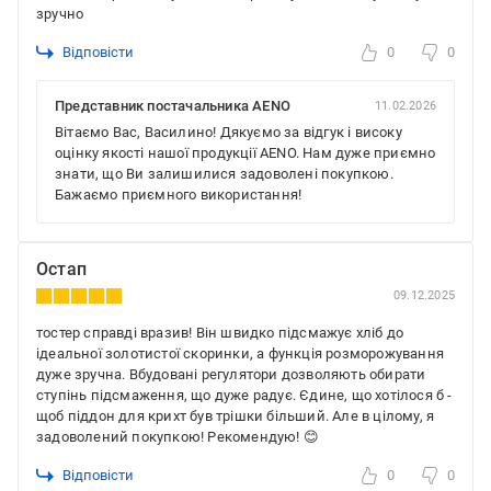
зручно
Відповісти
0
0
Представник постачальника AENO
11.02.2026
Вітаємо Вас, Василино! Дякуємо за відгук і високу
оцінку якості нашої продукції AENO. Нам дуже приємно
знати, що Ви залишилися задоволені покупкою.
Бажаємо приємного використання!
Остап
09.12.2025
тостер справді вразив! Він швидко підсмажує хліб до
ідеальної золотистої скоринки, а функція розморожування
дуже зручна. Вбудовані регулятори дозволяють обирати
ступінь підсмаження, що дуже радує. Єдине, що хотілося б -
щоб піддон для крихт був трішки більший. Але в цілому, я
задоволений покупкою! Рекомендую! 😊
Відповісти
0
0