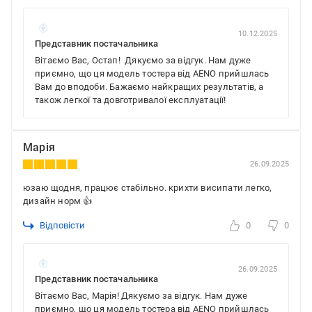
10.12.2025
Представник постачальника
Вітаємо Вас, Остап! Дякуємо за відгук. Нам дуже
приємно, що ця модель тостера від AENO прийшлась
Вам до вподоби. Бажаємо найкращих результатів, а
також легкої та довготривалої експлуатації!
Марія
26.09.2025
юзаю щодня, працює стабільно. крихти висипати легко,
дизайн норм 👍
Відповісти
0
0
26.09.2025
Представник постачальника
Вітаємо Вас, Марія! Дякуємо за відгук. Нам дуже
приємно, що ця модель тостера від AENO прийшлась