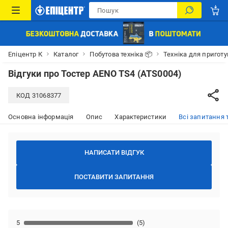
Епіцентр К
Каталог
Побутова техніка 📦
Техніка для приготув
Відгуки про
Тостер AENO TS4 (ATS0004)
КОД
31068377
Основна інформація
Опис
Характеристики
Всі запитання т
НАПИСАТИ ВІДГУК
ПОСТАВИТИ ЗАПИТАННЯ
5
(5)