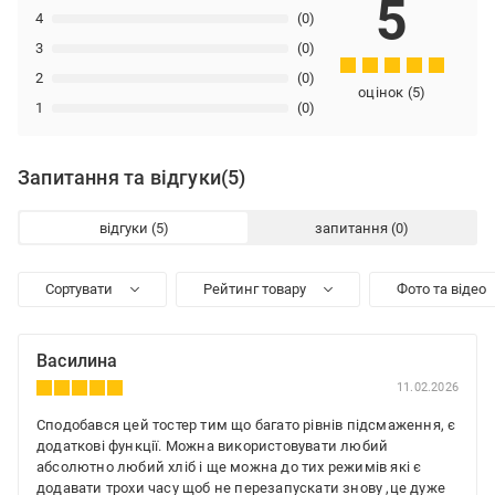
5
4
(0)
3
(0)
2
(0)
оцінок
(
5
)
1
(0)
Запитання та відгуки
(5)
відгуки
запитання
Сортувати
Рейтинг товару
Фото та відео
Василина
11.02.2026
Сподобався цей тостер тим що багато рівнів підсмаження, є
додаткові функції. Можна використовувати любий
абсолютно любий хліб і ще можна до тих режимів які є
додавати трохи часу щоб не перезапускати знову ,це дуже