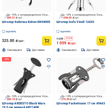
До -10% з суперкредиткою Visa Вигода
До -10% з суперкредиткою Visa Вигода
309.51
₴/шт.
1 006.05
₴/шт.
Штопор-бабочка Kohen KN94005
Штопор Gefu Vinoli 12430
оценить
оценить
1 629
-
570
₴
325.80
₴/шт.
1 059
₴/шт.
Cамовывоз
Доставим
Cамовывоз
Доставим
До -10% з суперкредиткою Visa Вигода
До -10% з суперкредиткою Visa Вигода
260.10
₴/шт.
274.55
₴/шт.
Штопор ARDESTO Black Mars
Штопор Fackelmann 17 см 49443
19,5 см черный AR2140B