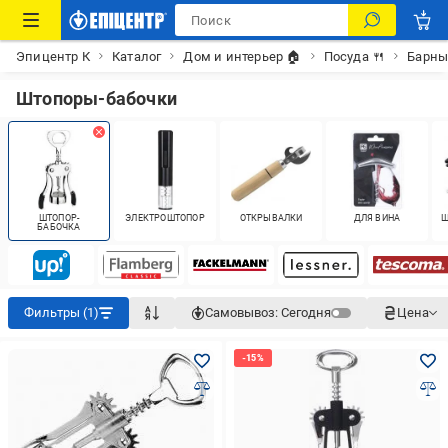
Эпицентр К
Каталог
Дом и интерьер 🏠
Посуда 🍴
Барны
Штопоры-бабочки
ШТОПОР-
ЭЛЕКТРОШТОПОР
ОТКРЫВАЛКИ
ДЛЯ ВИНА
Ш
БАБОЧКА
Фильтры (1)
Самовывоз:
Сегодня
Цена