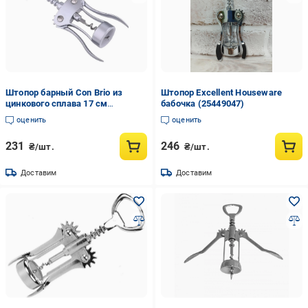
Штопор барный Con Brio из
Штопор Excellent Houseware
цинкового сплава 17 см
бабочка (25449047)
(4bb5830f)
оценить
оценить
231
246
₴/шт.
₴/шт.
Доставим
Доставим