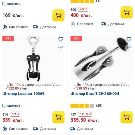
1
оценить
800
-
400
₴
169
400
₴/шт.
₴/шт.
Привезём
Доставим
Cамовывоз
Доставим
До -10% з суперкредиткою Visa Вигода
До -10% з суперкредиткою Visa Вигода
322.05
₴/шт.
318.53
₴/шт.
Штопор Lessner 10069
Штопор Krauff 29-260-004
оценить
20
514
447
-
175
₴
-
111.70
₴
339
335.30
₴/шт.
₴/шт.
Cамовывоз
Доставим
Доставим