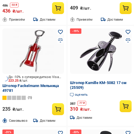
486
-
50
₴
409
₴/шт.
436
₴/шт.
Привезём
Доставим
Привезём
Доставим
До -10% з суперкредиткою Visa Вигода
223.25
₴/шт.
Штопор Kamille KM-5082 17 см
Штопор Fackelmann Мельница
(25509)
49781
оценить
1
387
-
77
₴
235
310
₴/шт.
₴/шт.
Доставим
Cамовывоз
Доставим