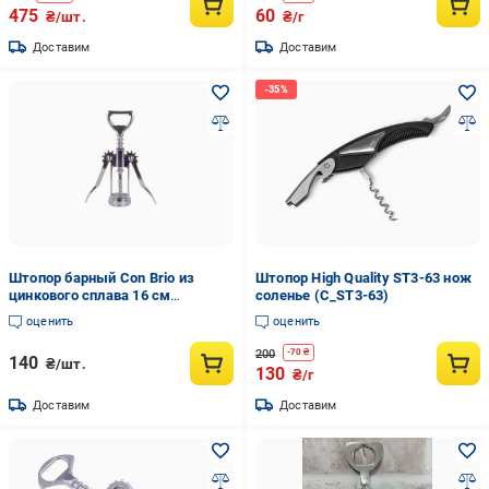
475
60
₴/шт.
₴/г
Доставим
Доставим
Штопор барный Con Brio из
Штопор High Quality ST3-63 нож
цинкового сплава 16 см
соленье (C_ST3-63)
(aba62922)
оценить
оценить
200
-
70
₴
140
₴/шт.
130
₴/г
Доставим
Доставим