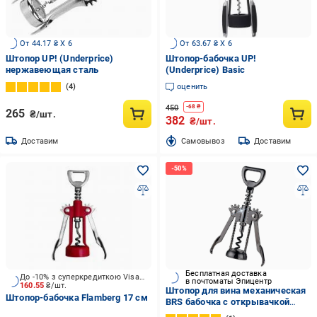
От 44.17 ₴ X 6
От 63.67 ₴ X 6
Штопор UP! (Underprice)
Штопор-бабочка UP!
нержавеющая сталь
(Underprice) Basic
4
оценить
450
-
68
₴
265
₴/шт.
382
₴/шт.
Доставим
Cамовывоз
Доставим
Бесплатная доставка
До -10% з суперкредиткою Visa Вигода
в почтоматы Эпицентр
160.55
₴/шт.
Штопор для вина механическая
Штопор-бабочка Flamberg 17 см
BRS бабочка с открывачкой
Графитовый (552917001)