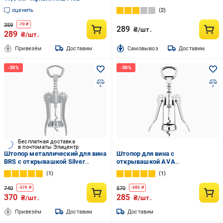
оценить
2
359
-
70
₴
289
₴/шт.
289
₴/шт.
Привезём
Доставим
Cамовывоз
Доставим
Бесплатная доставка
в почтоматы Эпицентр
Штопор металлический для вина
Штопор для вина с
BRS с открывашкой Silver
открывашкой AVA
(87813)
металлический Silver (87816)
1
1
740
570
-
370
₴
-
285
₴
370
285
₴/шт.
₴/шт.
Привезём
Доставим
Доставим