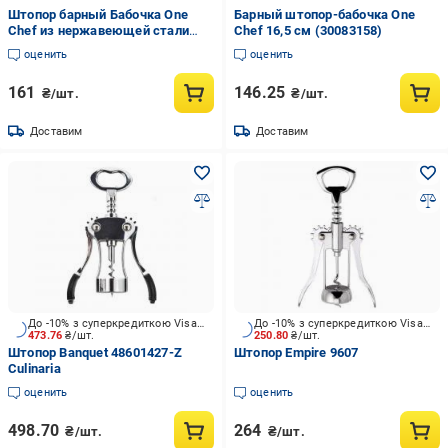
Штопор барный Бабочка One
Барный штопор-бабочка One
Chef из нержавеющей стали
Chef 16,5 см (30083158)
усиленный 16,5 см
оценить
оценить
161
146.25
₴/шт.
₴/шт.
Доставим
Доставим
До -10% з суперкредиткою Visa Вигода
До -10% з суперкредиткою Visa Вигода
473.76
₴/шт.
250.80
₴/шт.
Штопор Banquet 48601427-Z
Штопор Empire 9607
Culinaria
оценить
оценить
498.70
264
₴/шт.
₴/шт.