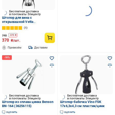
Бесплатная доставка
в почтоматы Эпицентр
Штопор для вина с
открывашкой Vetta
металлический Silver (87810)
1
740
-
370
₴
370
₴/шт.
Привезём
Доставим
Бесплатная доставка
Бесплатная доставка
в почтоматы Эпицентр
в почтоматы Эпицентр
Штопор из сплава цинка Benson
Штопор-бабочка Vino FSK
BN-164 (36256115)
17х6,3х4,3 см пластик/цинк
оценить
оценить