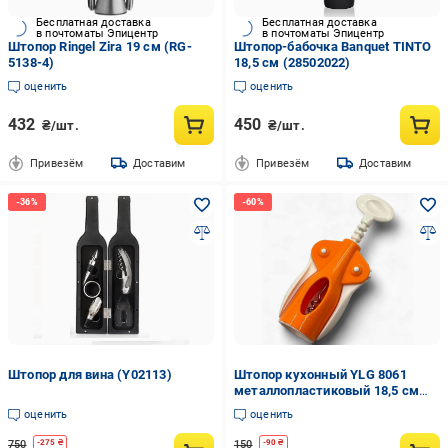
Бесплатная доставка
Бесплатная доставка
в почтоматы Эпицентр
в почтоматы Эпицентр
Штопор Ringel Zira 19 см (RG-
Штопор-бабочка Banquet TINTO
5138-4)
18,5 см (28502022)
оценить
оценить
432
450
₴/шт.
₴/шт.
Привезём
Доставим
Привезём
Доставим
Штопор для вина (Y02113)
Штопор кухонный YLG 8061
металлопластиковый 18,5 см
(8061)
оценить
оценить
750
150
-
275
₴
-
90
₴