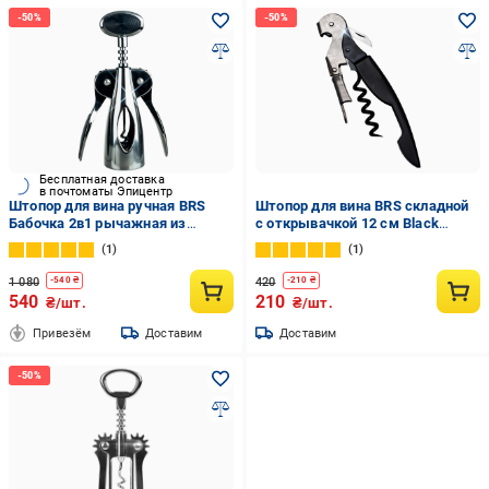
Бесплатная доставка
в почтоматы Эпицентр
Штопор для вина ручная BRS
Штопор для вина BRS складной
Бабочка 2в1 рычажная из
с открывачкой 12 см Black
нержавеющей столы
(552916986)
1
1
(565172804)
1 080
420
-
540
₴
-
210
₴
540
210
₴/шт.
₴/шт.
Привезём
Доставим
Доставим