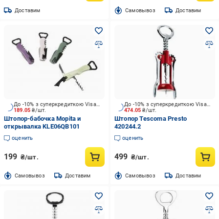
Доставим
Cамовывоз
Доставим
До -10% з суперкредиткою Visa Вигода
До -10% з суперкредиткою Visa Вигода
189.05
₴/шт.
474.05
₴/шт.
Штопор-бабочка Mopita и
Штопор Tescoma Presto
открывалка KLE06QB101
420244.2
оценить
оценить
199
499
₴/шт.
₴/шт.
Cамовывоз
Доставим
Cамовывоз
Доставим