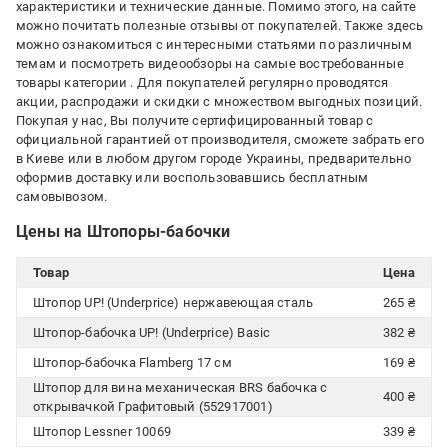
характеристики и технические данные. Помимо этого, на сайте
можно почитать полезные отзывы от покупателей. Также здесь
можно ознакомиться с интересными статьями по различным
темам и посмотреть видеообзоры на самые востребованные
товары категории
. Для покупателей регулярно проводятся
акции, распродажи и скидки с множеством выгодных позиций.
Покупая у нас, Вы получите сертифицированный товар с
официальной гарантией от производителя, сможете забрать его
в Киеве или в любом другом городе Украины, предварительно
оформив доставку или воспользовавшись бесплатным
самовывозом.
Цены на Штопоры-бабочки
Товар
Цена
Штопор UP! (Underprice) нержавеющая сталь
265 ₴
Штопор-бабочка UP! (Underprice) Basic
382 ₴
Штопор-бабочка Flamberg 17 см
169 ₴
Штопор для вина механическая BRS бабочка с
400 ₴
открывачкой Графитовый (552917001)
Штопор Lessner 10069
339 ₴