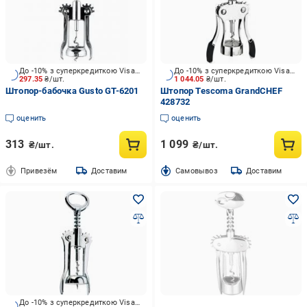
До -10% з суперкредиткою Visa Вигода
До -10% з суперкредиткою Visa Вигода
297.35
₴/шт.
1 044.05
₴/шт.
Штопор-бабочка Gusto GT-6201
Штопор Tescoma GrandCHEF
428732
оценить
оценить
313
1 099
₴/шт.
₴/шт.
Привезём
Доставим
Cамовывоз
Доставим
До -10% з суперкредиткою Visa Вигода