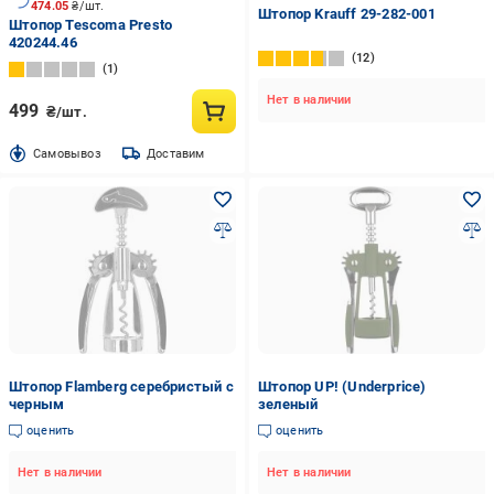
474.05
₴/шт.
Штопор Krauff 29-282-001
Штопор Tescoma Presto
420244.46
12
1
Нет в наличии
499
₴/шт.
Cамовывоз
Доставим
Штопор Flamberg серебристый с
Штопор UP! (Underprice)
черным
зеленый
оценить
оценить
Нет в наличии
Нет в наличии