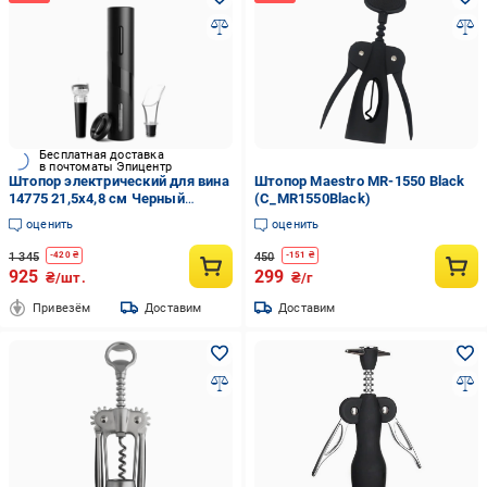
Бесплатная доставка
в почтоматы Эпицентр
Штопор электрический для вина
Штопор Maestro MR-1550 Black
14775 21,5х4,8 см Черный
(C_MR1550Black)
(4993587)
оценить
оценить
1 345
450
-
420
₴
-
151
₴
925
299
₴/шт.
₴/г
Привезём
Доставим
Доставим