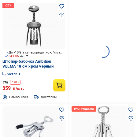
До -10% з суперкредиткою Visa Вигода
341.05
₴/шт.
Штопор-бабочка Ambition
VELMA 18 см хром черный
оценить
479
-
120
₴
359
₴/шт.
Cамовывоз
Доставим