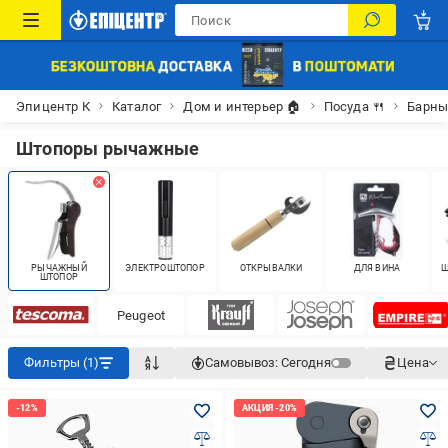
Эпицентр К
Каталог
Дом и интерьер 🏠
Посуда 🍴
Барны
Штопоры рычажные
РЫЧАЖНЫЙ
ЭЛЕКТРОШТОПОР
ОТКРЫВАЛКИ
ДЛЯ ВИНА
Ш
ШТОПОР
Peugeot
Фильтры (1)
Самовывоз:
Сегодня
Цена