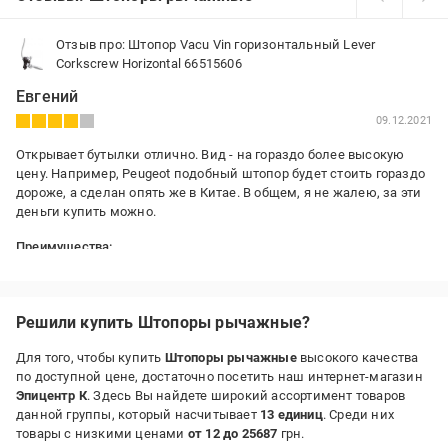
Отзыв про: Штопор Vacu Vin горизонтальный Lever
Corkscrew Horizontal 66515606
Евгений
09.12.2021
Открывает бутылки отлично. Вид - на гораздо более высокую
цену. Например, Peugeot подобный штопор будет стоить гораздо
дороже, а сделан опять же в Китае. В общем, я не жалею, за эти
деньги купить можно.
Преимущества:
Классная рычаговая конструкция, весит прилично, смотрится
очень эффектно.
Недостатки:
Решили купить Штопоры рычажные?
Всё - таки непонятно, какой металл использован в
хромированных элементах, надеюсь, что не силумин. И
Для того, чтобы купить
Штопоры рычажные
высокого качества
производство, как и ожидалось, Китай.
по доступной цене, достаточно посетить наш интернет-магазин
Эпицентр К
. Здесь Вы найдете широкий ассортимент товаров
данной группы, который насчитывает
13 единиц
. Среди них
товары с низкими ценами
от 12 до 25687
грн.