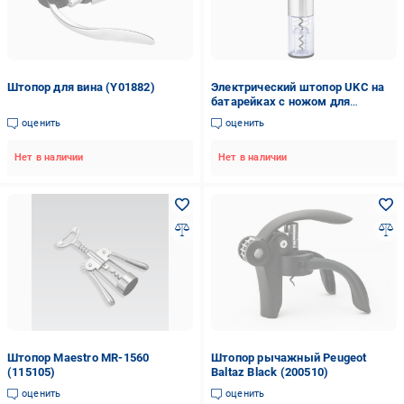
Штопор для вина (Y01882)
Электрический штопор UKC на
батарейках с ножом для
обрезания фольги
оценить
оценить
Нет в наличии
Нет в наличии
Штопор Maestro MR-1560
Штопор рычажный Peugeot
(115105)
Baltaz Black (200510)
оценить
оценить