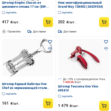
Штопор Empire Classic из
Нож многофункциональный
цинкового сплава 17 см (EM-
Grand Way 138002 (26329534)
9622)
оценить
оценить
417
202
₴/шт.
₴/шт.
Привезём
Доставим
Доставим
До -10% з суперкредиткою Visa Вигода
1 405.05
₴/шт.
Штопор барный Бабочка One
Штопор Tescoma Uno Vino
Chef из нержавеющей стали
695410
усиленный 16,5 см
оценить
оценить
161
₴/шт.
1 479
₴/шт.