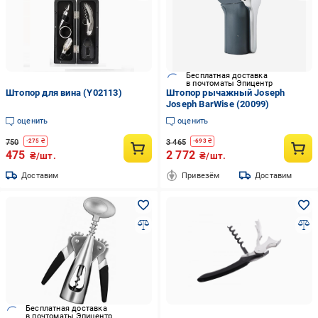
Бесплатная доставка
в почтоматы Эпицентр
Штопор для вина (Y02113)
Штопор рычажный Joseph
Joseph BarWise (20099)
оценить
оценить
750
3 465
-
275
₴
-
693
₴
475
2 772
₴/шт.
₴/шт.
Доставим
Привезём
Доставим
Бесплатная доставка
в почтоматы Эпицентр