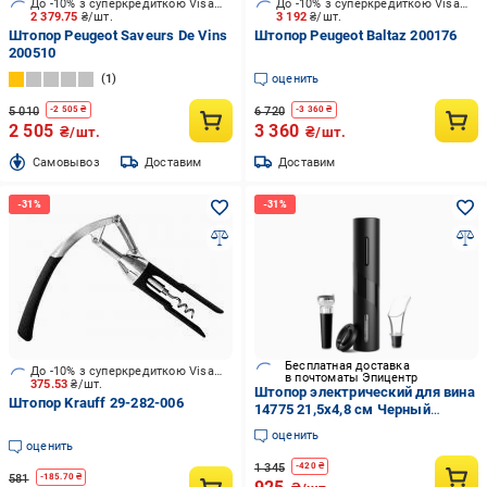
До -10% з суперкредиткою Visa Вигода
До -10% з суперкредиткою Visa Вигода
2 379.75
₴/шт.
3 192
₴/шт.
Штопор Peugeot Saveurs De Vins
Штопор Peugeot Baltaz 200176
200510
1
оценить
5 010
6 720
-
2 505
₴
-
3 360
₴
2 505
3 360
₴/шт.
₴/шт.
Cамовывоз
Доставим
Доставим
Бесплатная доставка
До -10% з суперкредиткою Visa Вигода
в почтоматы Эпицентр
375.53
₴/шт.
Штопор электрический для вина
Штопор Krauff 29-282-006
14775 21,5х4,8 см Черный
(4993587)
оценить
оценить
1 345
-
420
₴
581
-
185.70
₴