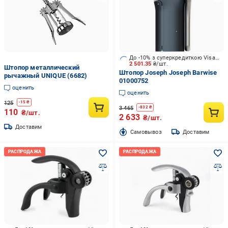
До -10% з суперкредиткою Visa Вигода
2 501.35
₴/шт.
Штопор металлический
Штопор Joseph Joseph Barwise
рычажный UNIQUE (6682)
01000752
оценить
оценить
125
-
15
₴
3 465
-
832
₴
110
₴/шт.
2 633
₴/шт.
Доставим
Cамовывоз
Доставим