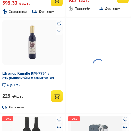
925
₴/шт.
395.30
₴/шт.
Привезём
Доставим
Cамовывоз
Доставим
Штопор Kamille KM-7794 с
открывалкой и магнитом из
нержавеющей стали и пластика
оценить
Золото (NA001603)
225
₴/шт.
Доставим