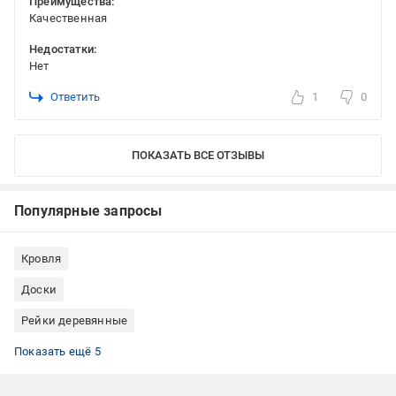
Преимущества:
Качественная
Недостатки:
Нет
Ответить
1
0
ПОКАЗАТЬ ВСЕ ОТЗЫВЫ
Популярные запросы
Кровля
Доски
Рейки деревянные
Брусы, доски и рейки Лісбудінвест
Брусы, доски и рейки сосна
Брусы, доски и рейки прямоугольные
Брус 50x50 мм
Брусья 100 на 100 мм
Показать ещё 5