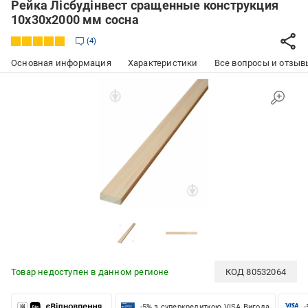
Рейка Лісбудінвест сращенные конструкция
10х30х2000 мм сосна
4
Основная информация
Характеристики
Все вопросы и отзывы
Товар недоступен в данном регионе
КОД
80532064
-5% з суперкредиткою VISA Вигода
-