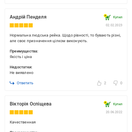
Андрій Пенделя
Купил
02.02.2023
Нормальна людська рейка. Щодо рівності, то бувають різні,
але своє призначення цілком виконують.
Преимущества:
Якість і ціна
Недостатки:
Не виявлено
Ответить
2
0
Вікторія Оспіщева
Купил
20.06.2022
Качественная