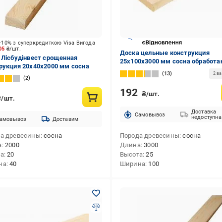
-10% з суперкредиткою Visa Вигода
.05
₴/шт.
Доска цельные конструкция
 Лісбудінвест срощенная
25х100х3000 мм сосна обработа
рукция 20х40х2000 мм сосна
13
2 в
2
192
₴/шт.
₴/шт.
Доставка
Cамовывоз
недоступна
амовывоз
Доставим
а древесины
сосна
Порода древесины
сосна
а
2000
Длина
3000
та
20
Высота
25
на
40
Ширина
100