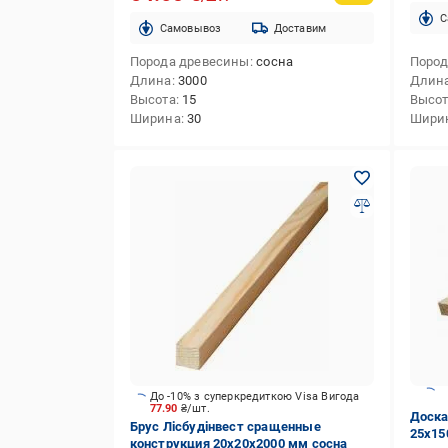
C
Cамовывоз
Доставим
Порода древесины
сосна
Пород
Длина
3000
Длин
Высота
15
Высо
Ширина
30
Шири
До -10% з суперкредиткою Visa Вигода
77.90
₴/шт.
Доска
Брус Лісбудінвест сращенные
25х15
конструкция 20х20х2000 мм сосна