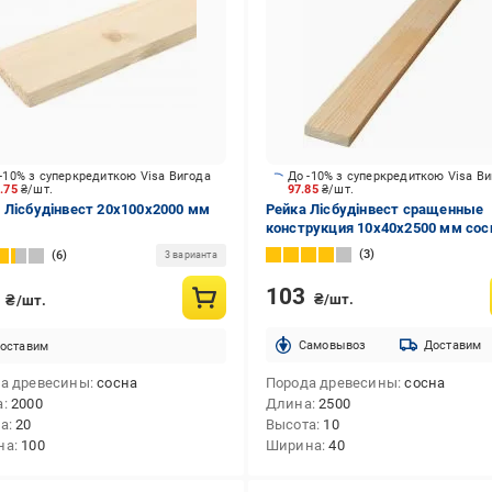
-10% з суперкредиткою Visa Вигода
До -10% з суперкредиткою Visa В
2.75
₴/шт.
97.85
₴/шт.
 Лісбудінвест 20х100х2000 мм
Рейка Лісбудінвест сращенные
конструкция 10х40х2500 мм сос
3
6
3 варианта
103
5
₴/шт.
₴/шт.
Cамовывоз
Доставим
оставим
а древесины
сосна
Порода древесины
сосна
а
2000
Длина
2500
та
20
Высота
10
на
100
Ширина
40