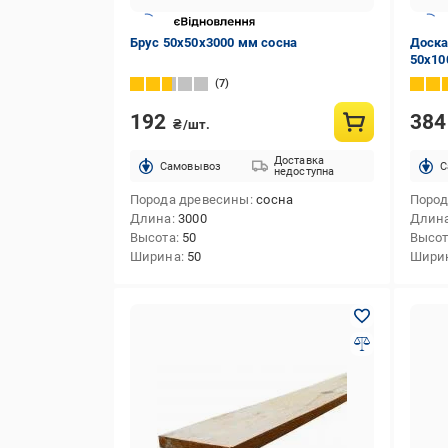
Брус 50х50х3000 мм сосна
Доска
50х10
обраб
7
192
38
₴/шт.
Доставка
Cамовывоз
C
недоступна
Порода древесины
сосна
Пород
Длина
3000
Длин
Высота
50
Высо
Ширина
50
Шири