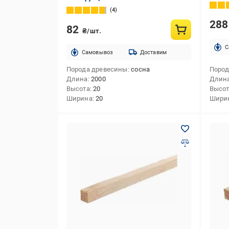
4
28
82
₴/шт.
C
Cамовывоз
Доставим
Порода древесины
сосна
Пород
Длина
2000
Длин
Высота
20
Высо
Ширина
20
Шири