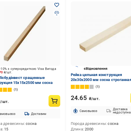
-10% з суперкредиткою Visa Вигода
.70
₴/шт.
Рейка цельная конструкция
Лісбудінвест сращенные
20х30х2000 мм сосна строганная
рукция 15х15х2500 мм сосна
двух сторон
1
1
24.65
₴/шт.
₴/шт.
Доставка
Cамовывоз
недоступна
амовывоз
Доставим
а древесины
сосна
Порода древесины
сосна
та
15
Длина
2000