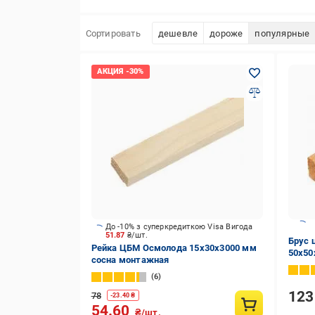
Сортировать
дешевле
дороже
популярные
До -10% з суперкредиткою Visa Вигода
51.87
₴/шт.
Брус 
Рейка ЦБМ Осмолода 15х30х3000 мм
50х50
сосна монтажная
6
12
78
-
23.40
₴
54.60
₴/шт.