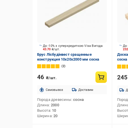
До -10% з суперкредиткою Visa Вигода
До 
43.70
₴/шт.
23
Брус Лісбудінвест сращенные
Доска
конструкция 10х20х2000 мм сосна
сосна
2
46
24
₴/шт.
Cамовывоз
Доставим
Д
Порода древесины
сосна
Пород
Длина
2000
Длин
Высота
10
Высо
Ширина
20
Шири