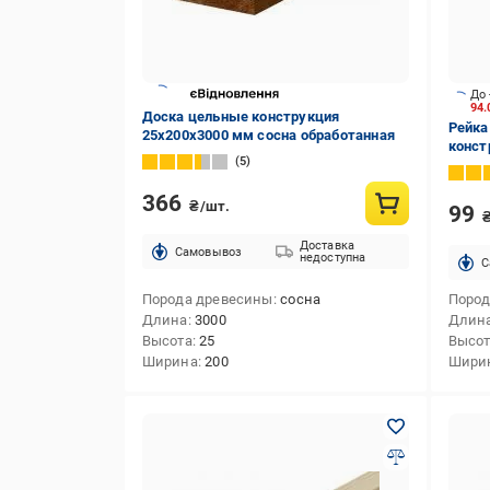
До 
94
Доска цельные конструкция
Рейка
25х200х3000 мм сосна обработанная
конст
5
366
₴/шт.
99
Доставка
Cамовывоз
недоступна
C
Порода древесины
сосна
Пород
Длина
3000
Длин
Высота
25
Высо
Ширина
200
Шири