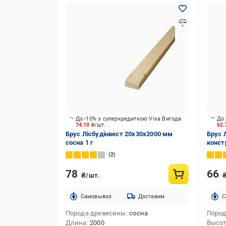
До -10% з суперкредиткою Visa Вигода
До 
74.10
₴/шт.
62
Брус Лісбудінвест 20х30х2000 мм
Брус 
сосна 1 г
конст
2
78
66
₴/шт.
Cамовывоз
Доставим
C
Порода древесины
сосна
Пород
Длина
2000
Высо