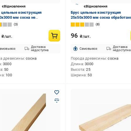
 цельные конструкция
Брус цельные конструкция
0х3000 мм сосна не
25х50х3000 мм сосна обработан
отанная
3
8
4
96
₴/шт.
₴/шт.
Доставка
Доставка
амовывоз
Cамовывоз
недоступна
недоступна
а древесины
сосна
Порода древесины
сосна
а
3000
Длина
3000
та
50
Высота
25
на
100
Ширина
50