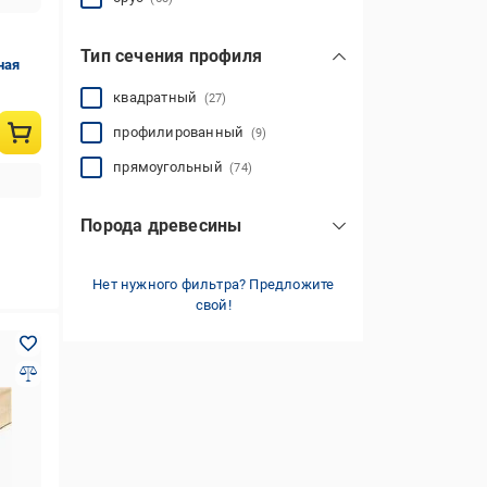
Тип сечения профиля
ная
квадратный
(27)
профилированный
(9)
прямоугольный
(74)
Порода древесины
сосна
(118)
Нет нужного фильтра? Предложите
акация
(1)
свой!
граб
(1)
ель
(82)
карпатская ель
(170)
липа
ясень
ольха
(7)
(3)
(12)
показать все