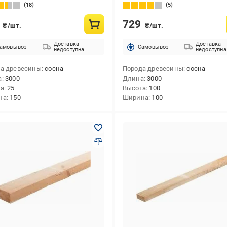
18
5
8
729
₴/шт.
₴/шт.
Доставка
Доставка
амовывоз
Cамовывоз
недоступна
недоступна
а древесины
сосна
Порода древесины
сосна
а
3000
Длина
3000
та
25
Высота
100
на
150
Ширина
100