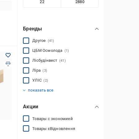
Бренды
Другое
(41)
ЦБМ Осмолода
(1)
Лісбудінвест
(41)
Ліра
(3)
УЛІС
(2)
Cосновий двір
Decking-Clips
MAYWOOD
(9)
(2)
(19)
показать все
Акции
Товары с экономией
Товары єВідновлення