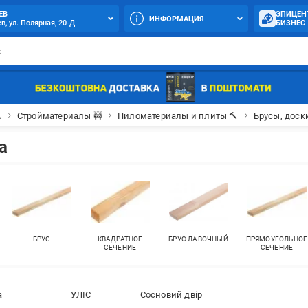
ЕВ
ЭПИЦЕН
ИНФОРМАЦИЯ
в, ул. Полярная, 20-Д
БИЗНЕС

Стройматериалы 🚧
Пиломатериалы и плиты 🔨
Брусы, доск
а
БРУС
КВАДРАТНОЕ
БРУС ЛАВОЧНЫЙ
ПРЯМОУГОЛЬНОЕ
СЕЧЕНИЕ
СЕЧЕНИЕ
а
УЛІС
Cосновий двір