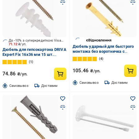
До -10% з суперкредиткою Visa Вигода
71.12
₴/уп.
Дюбель ударный для быстрого
Дюбель для гипсокартона DRIVA
монтажа без воротничка с
Expert Fix 16x36 мм 15 шт.
шурупом (полиэтилен) ЕСМ 6x60
4
(DRNW28be)
мм 100 шт.
1
105.46
₴/уп.
74.86
₴/уп.
Cамовывоз
Доставим
Cамовывоз
Доставим