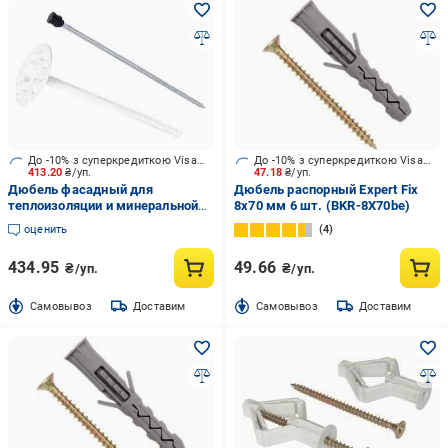
До -10% з суперкредиткою Visa Вигода
До -10% з суперкредиткою Visa Вигода
413.20
₴/уп.
47.18
₴/уп.
Дюбель фасадный для
Дюбель распорный Expert Fix
теплоизоляции и минеральной
8x70 мм 6 шт. (BKR-8X70be)
ваты Expert Fix 10x180 мм 50
оценить
4
шт.
434.95
49.66
₴/уп.
₴/уп.
Cамовывоз
Доставим
Cамовывоз
Доставим