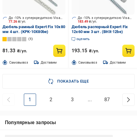
До -10% з суперкредиткою Visa Вигода
До -10% з суперкредиткою Visa Вигода
77.26
₴/уп.
183.49
₴/уп.
Дюбель рамный Expert Fix 10x80
Дюбель распорный Expert Fix
мм 4 шт. (KPK-10X80be)
12x60 мм 3 шт. (BHX-12be)
1
оценить
81.33
193.15
₴/уп.
₴/уп.
Cамовывоз
Доставим
Cамовывоз
Доставим
ПОКАЗАТЬ ЕЩЕ
1
2
3
...
87
Популярные запросы