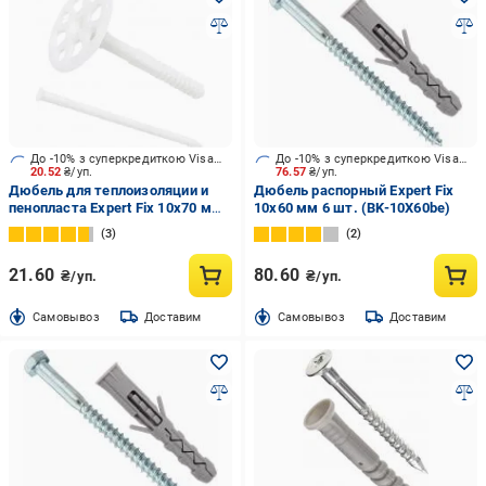
До -10% з суперкредиткою Visa Вигода
До -10% з суперкредиткою Visa Вигода
20.52
₴/уп.
76.57
₴/уп.
Дюбель для теплоизоляции и
Дюбель распорный Expert Fix
пенопласта Expert Fix 10x70 мм
10x60 мм 6 шт. (BK-10X60be)
5 шт. (LI-10X701me)
3
2
21.60
80.60
₴/уп.
₴/уп.
Cамовывоз
Доставим
Cамовывоз
Доставим