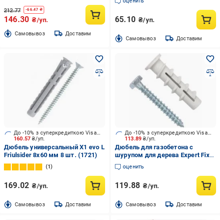
оценить
212.77
-
66.47
₴
146.30
65.10
₴/уп.
₴/уп.
Cамовывоз
Доставим
Cамовывоз
Доставим
До -10% з суперкредиткою Visa Вигода
До -10% з суперкредиткою Visa Вигода
160.57
₴/уп.
113.89
₴/уп.
Дюбель универсальный X1 evo L
Дюбель для газобетона с
Friulsider 8x60 мм 8 шт. (1721)
шурупом для дерева Expert Fix
12x60 мм 4 шт. (GBK12060be)
1
оценить
169.02
119.88
₴/уп.
₴/уп.
Cамовывоз
Доставим
Cамовывоз
Доставим