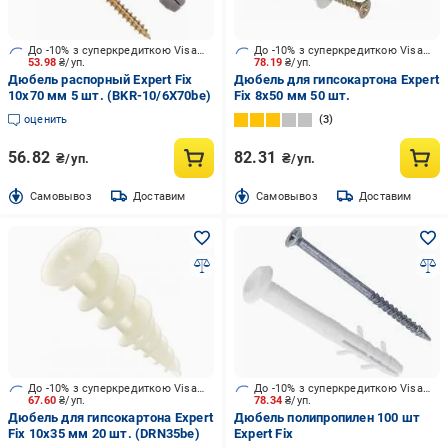
До -10% з суперкредиткою Visa Вигода
До -10% з суперкредиткою Visa Вигода
53.98
₴/уп.
78.19
₴/уп.
Дюбель распорный Expert Fix
Дюбель для гипсокартона Expert
10x70 мм 5 шт. (BKR-10/6X70be)
Fix 8x50 мм 50 шт.
оценить
3
56.82
82.31
₴/уп.
₴/уп.
Cамовывоз
Доставим
Cамовывоз
Доставим
До -10% з суперкредиткою Visa Вигода
До -10% з суперкредиткою Visa Вигода
67.60
₴/уп.
78.34
₴/уп.
Дюбель для гипсокартона Expert
Дюбель полипропилен 100 шт
Fix 10x35 мм 20 шт. (DRN35be)
Expert Fix