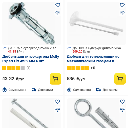
До -10% з суперкредиткою Visa Вигода
До -10% з суперкредиткою Visa Вигода
41.15
₴/уп.
509.20
₴/уп.
Дюбель для гипсокартона Molly
Дюбель для теплоизоляции с
Expert Fix 4x32 мм 6 шт.
металлическим гвоздем и
(BMOL4X25be)
термоголовкой BauGut 10x240
1
4
мм 50 шт.
43.32
536
₴/уп.
₴/уп.
Cамовывоз
Доставим
Cамовывоз
Доставим