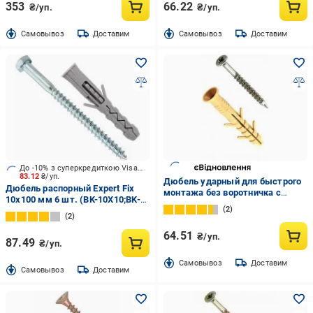
353
66.22
₴/уп.
₴/уп.
Cамовывоз
Доставим
Cамовывоз
Доставим
До -10% з суперкредиткою Visa Вигода
83.12
₴/уп.
Дюбель ударный для быстрого
Дюбель распорный Expert Fix
монтажа без воротничка с
10x100 мм 6 шт. (BK-10X10;BK-
шурупом (полиэтилен) ЕСМ 6x40
2
10X100be)
мм 100 шт.
2
64.51
₴/уп.
87.49
₴/уп.
Cамовывоз
Доставим
Cамовывоз
Доставим