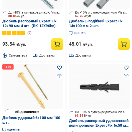
До -10% з суперкредиткою Visa Вигода
До -10% з суперкредиткою Visa Вигода
88.86
₴/уп.
42.76
₴/уп.
Дюбель распорный Expert Fix
Дюбель L-подібний Expert Fix
12x90 мм 4 шт. (BK-12X90be)
14x100 мм 2 шт.
2
оценить
93.54
45.01
₴/уп.
₴/уп.
Cамовывоз
Доставим
Доставим
До -10% з суперкредиткою Visa Вигода
61.84
₴/уп.
Дюбель ударный 6x100 мм 100
Дюбель распорный удлиненный
шт.
полипропилен Expert Fix 6x50 мм
оценить
50 шт.