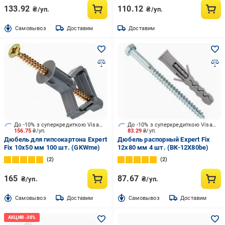
133.92
110.12
₴/уп.
₴/уп.
Cамовывоз
Доставим
Доставим
До -10% з суперкредиткою Visa Вигода
До -10% з суперкредиткою Visa Вигода
156.75
₴/уп.
83.29
₴/уп.
Дюбель для гипсокартона Expert
Дюбель распорный Expert Fix
Fix 10x50 мм 100 шт. (GKWme)
12x80 мм 4 шт. (BK-12X80be)
2
2
165
87.67
₴/уп.
₴/уп.
Cамовывоз
Доставим
Cамовывоз
Доставим