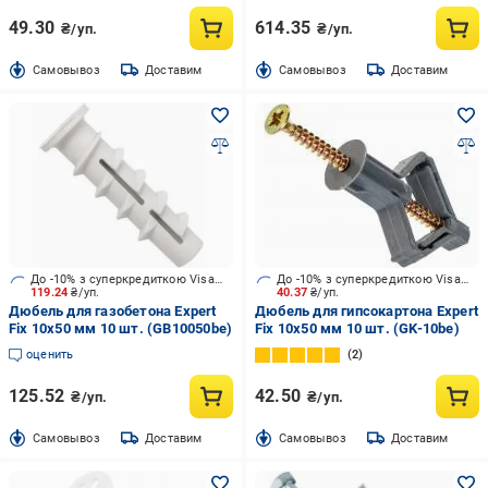
49.30
614.35
₴/уп.
₴/уп.
Cамовывоз
Доставим
Cамовывоз
Доставим
До -10% з суперкредиткою Visa Вигода
До -10% з суперкредиткою Visa Вигода
119.24
₴/уп.
40.37
₴/уп.
Дюбель для газобетона Expert
Дюбель для гипсокартона Expert
Fix 10x50 мм 10 шт. (GB10050be)
Fix 10x50 мм 10 шт. (GK-10be)
оценить
2
125.52
42.50
₴/уп.
₴/уп.
Cамовывоз
Доставим
Cамовывоз
Доставим