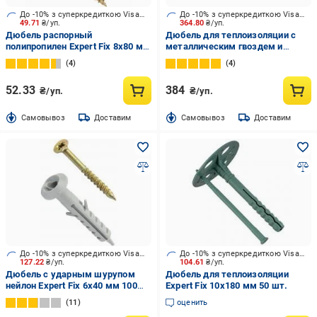
До -10% з суперкредиткою Visa Вигода
До -10% з суперкредиткою Visa Вигода
49.71
₴/уп.
364.80
₴/уп.
Дюбель распорный
Дюбель для теплоизоляции с
полипропилен Expert Fix 8x80 мм
металлическим гвоздем и
6 шт. (BKR-8X80be)
термоголовкой BauGut 10x180
4
4
мм 50 шт.
52.33
384
₴/уп.
₴/уп.
Cамовывоз
Доставим
Cамовывоз
Доставим
До -10% з суперкредиткою Visa Вигода
До -10% з суперкредиткою Visa Вигода
127.22
₴/уп.
104.61
₴/уп.
Дюбель с ударным шурупом
Дюбель для теплоизоляции
нейлон Expert Fix 6x40 мм 100
Expert Fix 10x180 мм 50 шт.
шт.
11
оценить