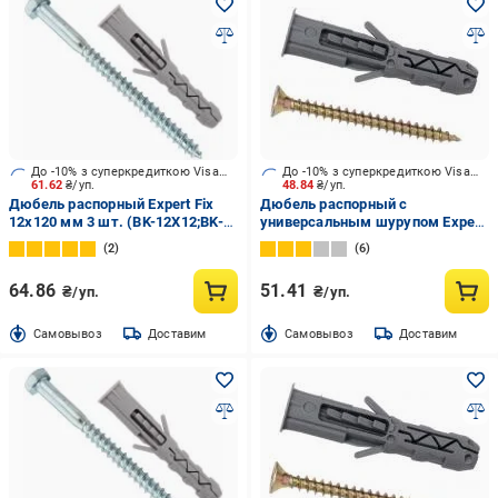
До -10% з суперкредиткою Visa Вигода
До -10% з суперкредиткою Visa Вигода
61.62
₴/уп.
48.84
₴/уп.
Дюбель распорный Expert Fix
Дюбель распорный с
12x120 мм 3 шт. (BK-12X12;BK-
универсальным шурупом Expert
12X120be)
Fix 6x50 мм 16 шт. (BKR-6X50be)
2
6
64.86
51.41
₴/уп.
₴/уп.
Cамовывоз
Доставим
Cамовывоз
Доставим