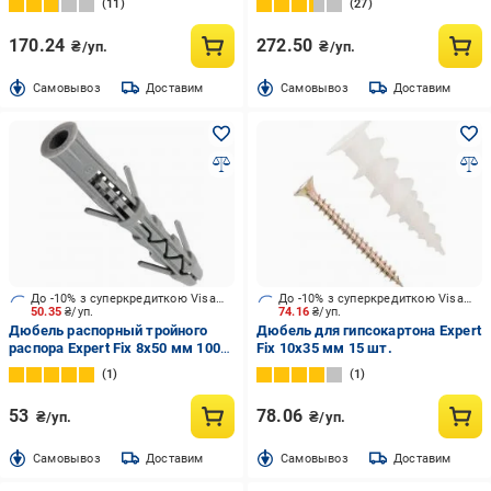
11
27
170.24
272.50
₴/уп.
₴/уп.
Cамовывоз
Доставим
Cамовывоз
Доставим
До -10% з суперкредиткою Visa Вигода
До -10% з суперкредиткою Visa Вигода
50.35
₴/уп.
74.16
₴/уп.
Дюбель распорный тройного
Дюбель для гипсокартона Expert
распора Expert Fix 8x50 мм 100
Fix 10x35 мм 15 шт.
шт.
1
1
53
78.06
₴/уп.
₴/уп.
Cамовывоз
Доставим
Cамовывоз
Доставим