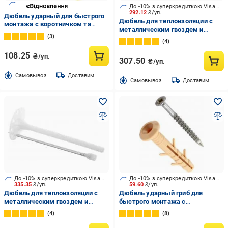
До -10% з суперкредиткою Visa Вигода
292.12
₴/уп.
Дюбель ударный для быстрого
Дюбель для теплоизоляции с
монтажа с воротничком та
металлическим гвоздем и
шурупом (полиэтилен) ЕСМК
3
термоголовкой BauGut 10x120
6x60 мм 100 шт.
4
мм 50 шт.
108.25
₴/уп.
307.50
₴/уп.
Cамовывоз
Доставим
Cамовывоз
Доставим
До -10% з суперкредиткою Visa Вигода
До -10% з суперкредиткою Visa Вигода
335.35
₴/уп.
59.60
₴/уп.
Дюбель для теплоизоляции с
Дюбель ударный гриб для
металлическим гвоздем и
быстрого монтажа с
термоголовкой BauGut 10x160
воротничком та шурупом
4
8
мм 50 шт.
(полиэтилен) ЕСМК 6x40 мм 100
шт.