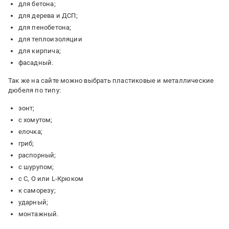
для бетона;
для дерева и ДСП;
для пенобетона;
для теплоизоляции
для кирпича;
фасадный.
Так же на сайте можно выбрать пластиковые и металлические
дюбеля по типу:
зонт;
с хомутом;
елочка;
гриб;
распорный;
с шурупом;
с C, O или L-Крюком
к саморезу;
ударный;
монтажный.