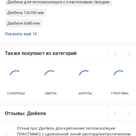
Дюбели для теплоизоляции с пластиковым гвоздем
Дюбель 12x100 мм
Дюбели 6x80 мм
Дюбели-елки 10 мм
Дюбели 8x100 мм
Дюбели 10x60 мм
Дюбель 10x100 мм
Дюбели для теплоизоляции с металлическим гвоздем
Дюбели универсальные FISCHER
Дюбель 8x60 мм
Дюбель 12x80 мм
Дюбели 6х40 мм
Дюбель 6x60 мм
Показать ещё 10
Также покупают из категорий
САМОРЕЗЫ
СВЕРЛА
ШУРУПЫ
ГРУНТОВКА
Отзывы: Дюбели
Отзыв про: Дюбель для крепления теплоизоляции
ПЛАСТМАКС с удлиненной зоной распора/металлическим