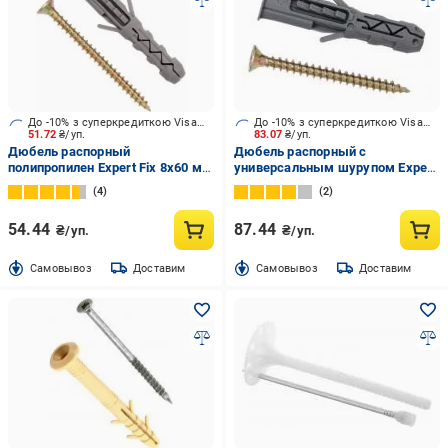
До -10% з суперкредиткою Visa Вигода
До -10% з суперкредиткою Visa Вигода
51.72
₴/уп.
83.07
₴/уп.
Дюбель распорный
Дюбель распорный с
полипропилен Expert Fix 8x60 мм
универсальным шурупом Expert
8 шт. (BKR-8;BKR-8X60be)
Fix 6x40 мм 50 шт.
4
2
54.44
87.44
₴/уп.
₴/уп.
Cамовывоз
Доставим
Cамовывоз
Доставим