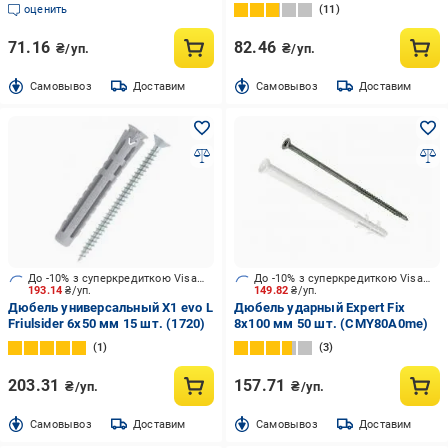
оценить
11
71.16
82.46
₴/уп.
₴/уп.
Cамовывоз
Доставим
Cамовывоз
Доставим
До -10% з суперкредиткою Visa Вигода
До -10% з суперкредиткою Visa Вигода
193.14
₴/уп.
149.82
₴/уп.
Дюбель универсальный X1 evo L
Дюбель ударный Expert Fix
Friulsider 6x50 мм 15 шт. (1720)
8x100 мм 50 шт. (CMY80A0me)
1
3
203.31
157.71
₴/уп.
₴/уп.
Cамовывоз
Доставим
Cамовывоз
Доставим