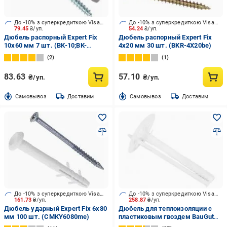
До -10% з суперкредиткою Visa Вигода
До -10% з суперкредиткою Visa Вигода
79.45
₴/уп.
54.24
₴/уп.
Дюбель распорный Expert Fix
Дюбель распорный Expert Fix
10x60 мм 7 шт. (BK-10;BK-
4x20 мм 30 шт. (BKR-4X20be)
10X80be)
2
1
83.63
57.10
₴/уп.
₴/уп.
Cамовывоз
Доставим
Cамовывоз
Доставим
До -10% з суперкредиткою Visa Вигода
До -10% з суперкредиткою Visa Вигода
161.73
₴/уп.
258.87
₴/уп.
Дюбель ударный Expert Fix 6x80
Дюбель для теплоизоляции с
мм 100 шт. (CMKY6080me)
пластиковым гвоздем BauGut
10x100 мм 100 шт.