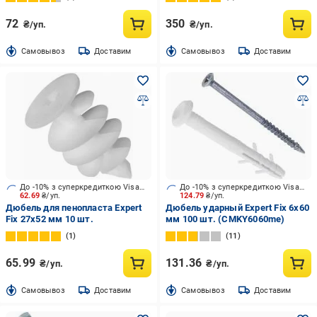
72
350
₴/уп.
₴/уп.
Cамовывоз
Доставим
Cамовывоз
Доставим
До -10% з суперкредиткою Visa Вигода
До -10% з суперкредиткою Visa Вигода
62.69
₴/уп.
124.79
₴/уп.
Дюбель для пенопласта Expert
Дюбель ударный Expert Fix 6x60
Fix 27x52 мм 10 шт.
мм 100 шт. (CMKY6060me)
1
11
65.99
131.36
₴/уп.
₴/уп.
Cамовывоз
Доставим
Cамовывоз
Доставим