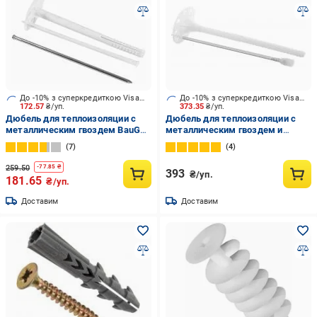
До -10% з суперкредиткою Visa Вигода
До -10% з суперкредиткою Visa Вигода
172.57
₴/уп.
373.35
₴/уп.
Дюбель для теплоизоляции с
Дюбель для теплоизоляции с
металлическим гвоздем BauGut
металлическим гвоздем и
10x160 мм 50 шт.
термоголовкой BauGut 10x200
7
4
мм 50 шт.
259.50
-
77.85
₴
393
₴/уп.
181.65
₴/уп.
Доставим
Доставим