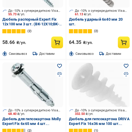
До -10% з суперкредиткою Visa Вигода
До -10% з суперкредиткою Visa Вигода
55.73
₴/уп.
61.13
₴/уп.
Дюбель распорный Expert Fix
Дюбель ударный 6x40 мм 20
12x100 мм 3 шт. (BK-12X10;BK-
шт.
12X100be)
2
2
58.66
64.35
₴/уп.
₴/уп.
Cамовывоз
Доставим
Cамовывоз
Доставим
До -10% з суперкредиткою Visa Вигода
До -10% з суперкредиткою Visa Вигода
68.40
₴/уп.
332.50
₴/уп.
Дюбель для гипсокартона Molly
Дюбель для гипсокартона DRIVA
Expert Fix 6x65 мм 4 шт.
Expert Fix 16x36 мм 100 шт.
(BMOL;BMOL6X65be)
(DRN28me)
2
1