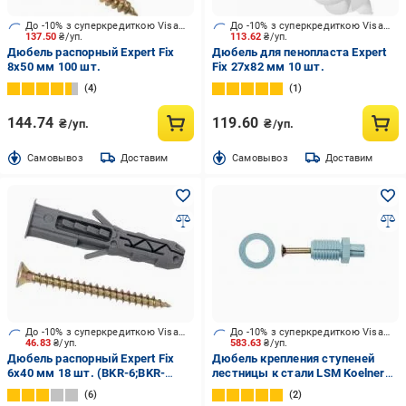
До -10% з суперкредиткою Visa Вигода
До -10% з суперкредиткою Visa Вигода
137.50
₴/уп.
113.62
₴/уп.
Дюбель распорный Expert Fix
Дюбель для пенопласта Expert
8x50 мм 100 шт.
Fix 27x82 мм 10 шт.
4
1
144.74
119.60
₴/уп.
₴/уп.
Cамовывоз
Доставим
Cамовывоз
Доставим
До -10% з суперкредиткою Visa Вигода
До -10% з суперкредиткою Visa Вигода
46.83
₴/уп.
583.63
₴/уп.
Дюбель распорный Expert Fix
Дюбель крепления ступеней
6x40 мм 18 шт. (BKR-6;BKR-
лестницы к стали LSM Koelner
6X40be)
19x35 мм 25 шт. (LSM)
6
2