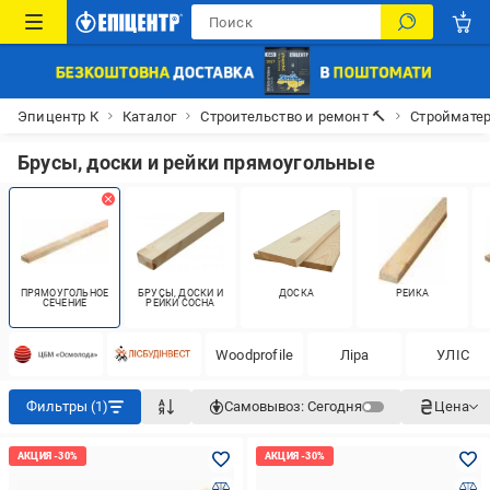
Эпицентр К
Каталог
Строительство и ремонт 🔨
Строймате
Брусы, доски и рейки прямоугольные
ПРЯМОУГОЛЬНОЕ
БРУСЫ, ДОСКИ И
ДОСКА
РЕЙКА
СЕЧЕНИЕ
РЕЙКИ СОСНА
Woodprofile
Ліра
УЛІС
Фильтры (1)
Самовывоз:
Сегодня
Цена