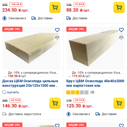
335
126
-
100.50
₴
-
37.80
₴
234.50
88.20
₴/шт.
₴/шт.
Cамовывоз
Доставим
Доставим
До -10% з суперкредиткою Visa Вигода
До -10% з суперкредиткою Visa Вигода
138.98
₴/шт.
119.03
₴/шт.
Доска ЦБМ Осмолода цельные
Брус ЦБМ Осмолода 40х40х2000
конструкция 20х125х1500 мм
мм карпатская ель
карпатская ель
оценить
2
209
179
-
62.70
₴
-
53.70
₴
146.30
125.30
₴/шт.
₴/шт.
Доставка недоступна
Cамовывоз
Доставим