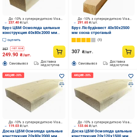
До -10% з суперкредиткою Visa Вигода
До -10% з суперкредиткою Visa Вигода
237.40
₴/шт.
291.65
₴/шт.
Брус ЦБМ Осмолода цельные
Брус Лісбудінвест 40х50х2500
конструкция 40х80х2000 мм
мм сосна строганый
карпатская ель
оценить
1
357
-
107.10
₴
307
₴/шт.
249.90
₴/шт.
Доставка
Доставка
Cамовывоз
Cамовывоз
недоступна
недоступна
До -10% з суперкредиткою Visa Вигода
До -10% з суперкредиткою Visa Вигода
119.03
₴/шт.
133.66
₴/шт.
Доска ЦБМ Осмолода цельные
Доска ЦБМ Осмолода цельные
конструкция 20х80х2000 мм
конструкция 20х120х1500 мм