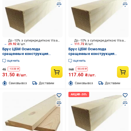
До -10% з суперкредиткою Visa Вигода
До -10% з суперкредиткою Visa Вигода
29.92
₴/шт.
111.72
₴/шт.
Брус ЦБМ Осмолода
Брус ЦБМ Осмолода
сращенные конструкция
сращенные конструкция
20х40х1000 мм карпатская ель
30х50х2000 мм карпатская ель
оценить
оценить
45
168
-
13.50
₴
-
50.40
₴
31.50
117.60
₴/шт.
₴/шт.
Cамовывоз
Доставим
Cамовывоз
Доставим