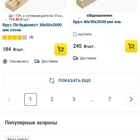
До -10% з суперкредиткою Visa Вигода
174.80
₴/шт.
Брус 40х50х2000 мм ель
Брус Лісбудінвест 30х50х2000
мм сосна
оценить
4
245
₴/шт.
184
₴/шт.
Доставим
Cамовывоз
Доставим
ПОКАЗАТЬ ЕЩЕ
1
2
3
...
7
Популярные запросы
Брус липа