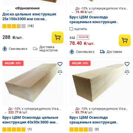
До -10% з суперкредиткою Visa Вигода
74.48
₴/шт.
Доска цельные конструкция
Брус ЦБМ Осмолода
25х150х3000 мм сосна
сращенные конструкция
обработанная
18
20х40х2500 мм карпатская ель
оценить
288
₴/шт.
112
-
33.60
₴
78.40
₴/шт.
Доставка
Cамовывоз
недоступна
Cамовывоз
Доставим
До -10% з суперкредиткою Visa Вигода
До -10% з суперкредиткою Visa Вигода
222.77
₴/шт.
83.79
₴/шт.
Брус ЦБМ Осмолода цельные
Брус ЦБМ Осмолода
конструкция 40х50х3000 мм
сращенные конструкция
карпатская ель
30х50х1500 мм карпатская ель
1
2