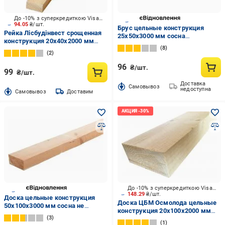
До -10% з суперкредиткою Visa Вигода
94.05
₴/шт.
Брус цельные конструкция
Рейка Лісбудінвест срощенная
25х50х3000 мм сосна
конструкция 20х40х2000 мм
обработанная
8
сосна
2
96
₴/шт.
99
₴/шт.
Доставка
Cамовывоз
недоступна
Cамовывоз
Доставим
До -10% з суперкредиткою Visa Вигода
148.29
₴/шт.
Доска цельные конструкция
Доска ЦБМ Осмолода цельные
50х100х3000 мм сосна не
конструкция 20х100х2000 мм
обработанная
3
карпатская ель
1