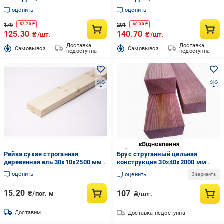
карпатская ель
карпатская ель
оценить
оценить
179
201
-
53.70
₴
-
60.30
₴
125.30
140.70
₴/шт.
₴/шт.
Доставка
Доставка
Cамовывоз
Cамовывоз
недоступна
недоступна
Рейка сухая строганная
Брус струганный цельная
деревянная ель 30х10х2500 мм
конструкция 30х40х2000 мм
(3010-2500)
сосна (обработанный
оценить
оценить
3 варианта
огнебиозащитным составом)
15.20
107
₴/пог. м
₴/шт.
Доставим
Доставка недоступна