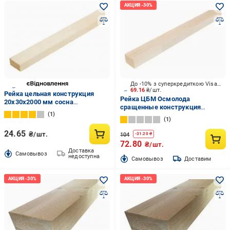
До -10% з суперкредиткою Visa Вигода
69.16
₴/шт.
Рейка цельная конструкция
Рейка ЦБМ Осмолода
20х30х2000 мм сосна
сращенные конструкция
строганная с двух сторон
1
30х40х1500 мм карпатская ель
1
24.65
₴/шт.
104
-
31.20
₴
72.80
₴/шт.
Доставка
Cамовывоз
недоступна
Cамовывоз
Доставим