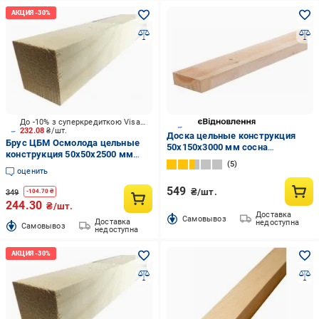
До -10% з суперкредиткою Visa Вигода
232.08
₴/шт.
Доска цельные конструкция
Брус ЦБМ Осмолода цельные
50х150х3000 мм сосна
конструкция 50х50х2500 мм
обработанная
5
карпатская ель
оценить
549
₴/шт.
349
-
104.70
₴
244.30
₴/шт.
Доставка
Cамовывоз
Доставка
недоступна
Cамовывоз
недоступна