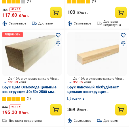
1
1
168
-
50.40
₴
103
₴/шт.
117.60
₴/шт.
Доставка
Cамовывоз
Доставим
Cамовывоз
недоступна
До -10% з суперкредиткою Visa Вигода
До -10% з суперкредиткою Visa Вигода
185.53
₴/шт.
350.55
₴/шт.
Брус ЦБМ Осмолода цельные
Брус лавочный Лісбудінвест
конструкция 40х50х2500 мм
цельная конструкция
карпатская ель
40х60х2000 мм карпатская ель
1
оценить
279
-
83.70
₴
369
₴/шт.
195.30
₴/шт.
Доставка недоступна
Cамовывоз
Доставим