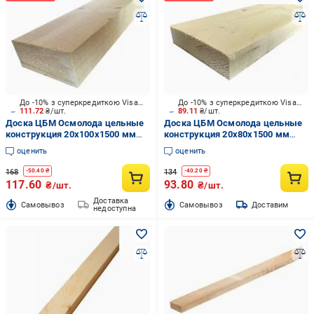
До -10% з суперкредиткою Visa Вигода
До -10% з суперкредиткою Visa Вигода
111.72
₴/шт.
89.11
₴/шт.
Доска ЦБМ Осмолода цельные
Доска ЦБМ Осмолода цельные
конструкция 20х100х1500 мм
конструкция 20х80х1500 мм
карпатская ель
карпатская ель
оценить
оценить
168
134
-
50.40
₴
-
40.20
₴
117.60
93.80
₴/шт.
₴/шт.
Доставка
Cамовывоз
Cамовывоз
Доставим
недоступна