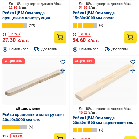
До -10% з суперкредиткою Visa Вигода
До -10% з суперкредиткою Visa Вигода
25.93
₴/шт.
51.87
₴/шт.
Рейка ЦБМ Осмолода
Рейка ЦБМ Осмолода
срощенная конструкция
15х30х3000 мм сосна
15х30х1500 мм карпатская ель
монтажная
13
6
39
78
-
11.70
₴
-
23.40
₴
27.30
54.60
₴/шт.
₴/шт.
Cамовывоз
Доставим
Cамовывоз
Доставим
До -10% з суперкредиткою Visa Вигода
45.22
₴/шт.
Рейка сращенные конструкция
Рейка ЦБМ Осмолода
20х40х3000 мм ель
20х40х1500 мм карпатская ель
5
(80532015)
5
135
-
40.50
₴
-
20.40
₴