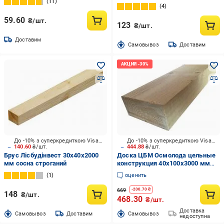
11
4
59.60
₴/шт.
123
₴/шт.
Доставим
Cамовывоз
Доставим
До -10% з суперкредиткою Visa Вигода
До -10% з суперкредиткою Visa Вигода
140.60
₴/шт.
444.88
₴/шт.
Брус Лісбудінвест 30х40х2000
Доска ЦБМ Осмолода цельные
мм сосна строганий
конструкция 40х100х3000 мм
карпатская ель
1
оценить
669
-
200.70
₴
148
₴/шт.
468.30
₴/шт.
Доставка
Cамовывоз
Доставим
Cамовывоз
недоступна