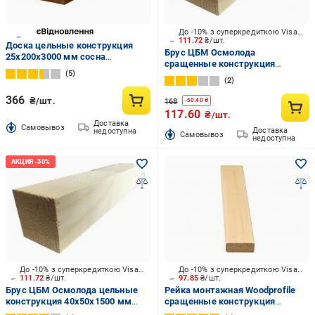
До -10% з суперкредиткою Visa Вигода
111.72
₴/шт.
Доска цельные конструкция
Брус ЦБМ Осмолода
25х200х3000 мм сосна
сращенные конструкция
обработанная
5
30х40х2500 мм карпатская ель
2
366
₴/шт.
168
-
50.40
₴
117.60
₴/шт.
Доставка
Cамовывоз
Доставка
недоступна
Cамовывоз
недоступна
До -10% з суперкредиткою Visa Вигода
До -10% з суперкредиткою Visa Вигода
111.72
₴/шт.
97.85
₴/шт.
Брус ЦБМ Осмолода цельные
Рейка монтажная Woodprofile
конструкция 40х50х1500 мм
сращенные конструкция
карпатская ель
12х35х2400 мм липа