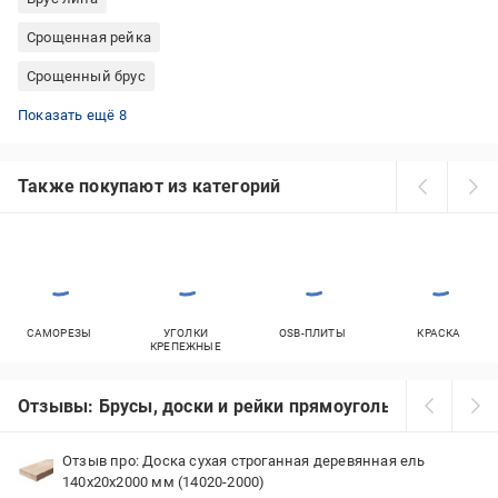
Срощенная рейка
Срощенный брус
Рейка ясень
Рейка липа
Рейка ольха
Цельная рейка
Брус ясень
Брус ольха
Цельный брус
Цельная доска
Показать ещё 8
Также покупают из категорий
САМОРЕЗЫ
УГОЛКИ
OSB-ПЛИТЫ
КРАСКА
КРЕПЕЖНЫЕ
Отзывы: Брусы, доски и рейки прямоугольные
Отзыв про: Доска сухая строганная деревянная ель
140x20x2000 мм (14020-2000)