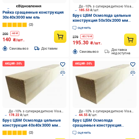
До -10% з суперкредиткою Visa Вигода
185.53
₴/шт.
Рейка сращенные конструкция
Брус ЦБМ Осмолода цельные
30х40х3000 мм ель
конструкция 50х50х2000 мм
2
карпатская ель
оценить
200
-
60
₴
279
-
83.70
₴
140
₴/шт.
195.30
₴/шт.
Cамовывоз
Доставим
Доставка
Cамовывоз
недоступна
До -10% з суперкредиткою Visa Вигода
До -10% з суперкредиткою Visa Вигода
178.22
₴/шт.
44.55
₴/шт.
Брус ЦБМ Осмолода цельные
Брус ЦБМ Осмолода
конструкция 40х40х3000 мм
сращенные конструкция
карпатская ель
20х30х2000 мм карпатская ель
2
оценить