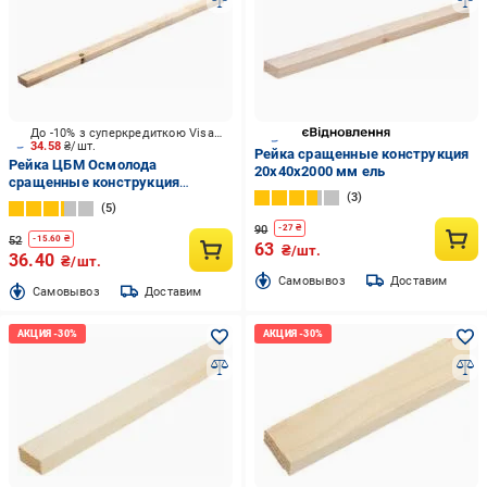
До -10% з суперкредиткою Visa Вигода
34.58
₴/шт.
Рейка сращенные конструкция
Рейка ЦБМ Осмолода
20х40х2000 мм ель
сращенные конструкция
3
15х30х2000 мм ель
5
90
-
27
₴
52
-
15.60
₴
63
₴/шт.
36.40
₴/шт.
Cамовывоз
Доставим
Cамовывоз
Доставим