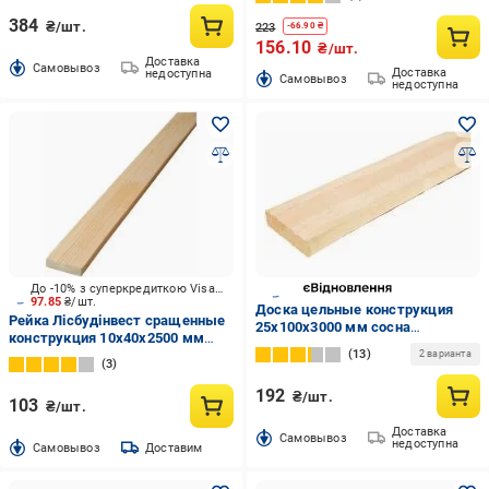
384
₴/шт.
223
-
66.90
₴
156.10
₴/шт.
Доставка
Cамовывоз
Доставка
недоступна
Cамовывоз
недоступна
До -10% з суперкредиткою Visa Вигода
97.85
₴/шт.
Доска цельные конструкция
Рейка Лісбудінвест сращенные
25х100х3000 мм сосна
конструкция 10х40х2500 мм
обработанная
13
сосна
2 варианта
3
192
₴/шт.
103
₴/шт.
Доставка
Cамовывоз
недоступна
Cамовывоз
Доставим