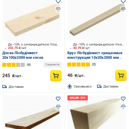
До -10% з суперкредиткою Visa Вигода
До -10% з суперкредиткою Visa Вигода
232.75
₴/шт.
43.70
₴/шт.
Доска Лісбудінвест
Брус Лісбудінвест сращенные
20х100х2000 мм сосна
конструкция 10х20х2000 мм
сосна
2
6
3 варианта
46
245
₴/шт.
₴/шт.
Cамовывоз
Доставим
Доставим