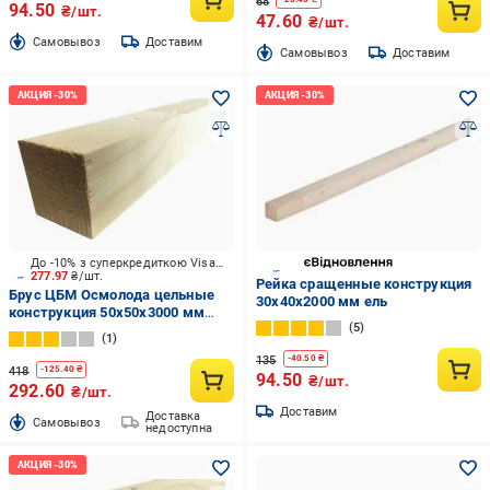
68
94.50
₴/шт.
47.60
₴/шт.
Cамовывоз
Доставим
Cамовывоз
Доставим
До -10% з суперкредиткою Visa Вигода
277.97
₴/шт.
Рейка сращенные конструкция
Брус ЦБМ Осмолода цельные
30х40х2000 мм ель
конструкция 50х50х3000 мм
5
карпатская ель
1
135
-
40.50
₴
418
-
125.40
₴
94.50
₴/шт.
292.60
₴/шт.
Доставим
Доставка
Cамовывоз
недоступна