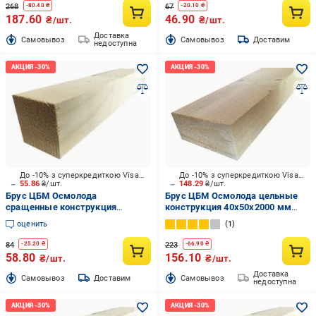
268
67
-
80.40
₴
-
20.10
₴
187.60
46.90
₴/шт.
₴/шт.
Доставка
Cамовывоз
Cамовывоз
Доставим
недоступна
До -10% з суперкредиткою Visa Вигода
До -10% з суперкредиткою Visa Вигода
55.86
₴/шт.
148.29
₴/шт.
Брус ЦБМ Осмолода
Брус ЦБМ Осмолода цельные
сращенные конструкция
конструкция 40х50х2000 мм
20х30х2500 мм карпатская ель
карпатская ель
оценить
1
84
223
-
25.20
₴
-
66.90
₴
58.80
156.10
₴/шт.
₴/шт.
Доставка
Cамовывоз
Доставим
Cамовывоз
недоступна