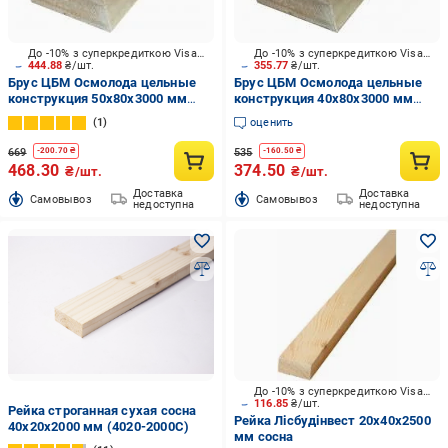
До -10% з суперкредиткою Visa Вигода
До -10% з суперкредиткою Visa Вигода
444.88
₴/шт.
355.77
₴/шт.
Брус ЦБМ Осмолода цельные
Брус ЦБМ Осмолода цельные
конструкция 50х80х3000 мм
конструкция 40х80х3000 мм
карпатская ель
карпатская ель
1
оценить
669
535
-
200.70
₴
-
160.50
₴
468.30
374.50
₴/шт.
₴/шт.
Доставка
Доставка
Cамовывоз
Cамовывоз
недоступна
недоступна
До -10% з суперкредиткою Visa Вигода
116.85
₴/шт.
Рейка строганная сухая сосна
Рейка Лісбудінвест 20х40х2500
40x20x2000 мм (4020-2000С)
мм сосна