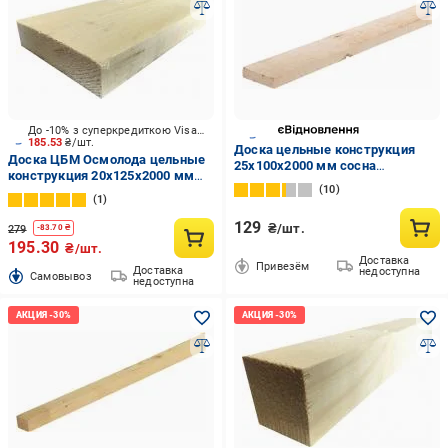
До -10% з суперкредиткою Visa Вигода
185.53
₴/шт.
Доска цельные конструкция
Доска ЦБМ Осмолода цельные
25х100х2000 мм сосна
конструкция 20х125х2000 мм
обработанная
10
карпатская ель
1
129
₴/шт.
279
-
83.70
₴
195.30
₴/шт.
Доставка
Привезём
Доставка
недоступна
Cамовывоз
недоступна